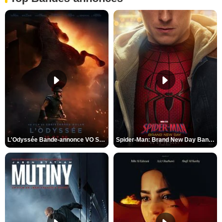
L'Odyssée Bande-annonce VO STFR
Spider-Man: Brand New Day Bande-annonce VO STFR