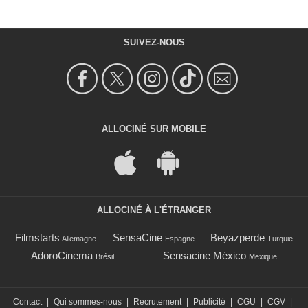
SUIVEZ-NOUS
ALLOCINÉ SUR MOBILE
ALLOCINÉ À L'ÉTRANGER
Filmstarts
SensaCine
Beyazperde
Allemagne
Espagne
Turquie
AdoroCinema
Sensacine México
Brésil
Mexique
Contact
|
Qui sommes-nous
|
Recrutement
|
Publicité
|
CGU
|
CGV
|