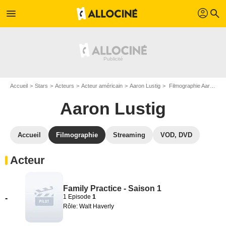
profil
menu
search
Accueil
Stars
Acteurs
Acteur américain
Aaron Lustig
Filmographie Aaron Lustig
Aaron Lustig
Accueil
Filmographie
Streaming
VOD, DVD
Acteur
Family Practice - Saison 1
1 Episode
1
-
Rôle: Walt Haverly