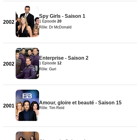
Spy Girls - Saison 1
1 Episode
20
2002
Rôle: Dr McDonald
Enterprise - Saison 2
1 Episode
12
2002
Rôle: Guri
Amour, gloire et beauté - Saison 15
2001
Rôle: Tim Reid