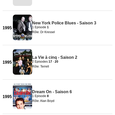
New York Police Blues - Saison 3
1 Episode
1
1995
Rôle: Dr Kressel
La Vie à cinq - Saison 2
2 Episodes
17
-
20
1995
Rôle: Terrell
Dream On - Saison 6
1 Episode
8
1995
Rôle: Alan Boyd