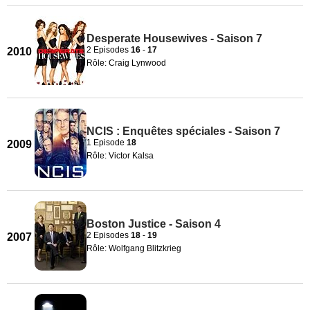
Desperate Housewives - Saison 7
2 Episodes
16
-
17
2010
Rôle: Craig Lynwood
NCIS : Enquêtes spéciales - Saison 7
1 Episode
18
2009
Rôle: Victor Kalsa
Boston Justice - Saison 4
2 Episodes
18
-
19
2007
Rôle: Wolfgang Blitzkrieg