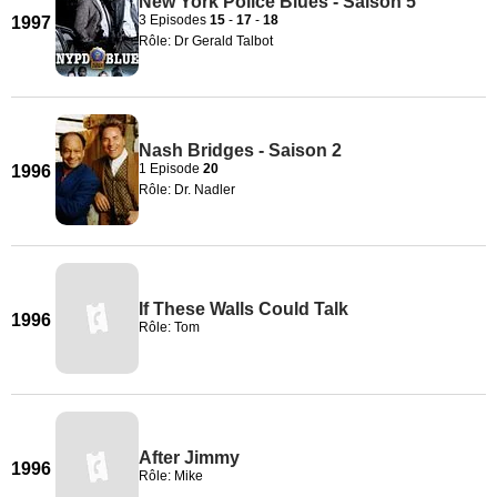
New York Police Blues - Saison 5
3 Episodes
15
-
17
-
18
1997
Rôle: Dr Gerald Talbot
Nash Bridges - Saison 2
1 Episode
20
1996
Rôle: Dr. Nadler
If These Walls Could Talk
1996
Rôle: Tom
After Jimmy
1996
Rôle: Mike