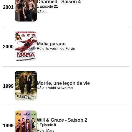
Charmed - Saison 4
1 Episode
21
2001
Rôle: -
Mafia parano
2000
Rôle: le voisin de Fulvio
Morrie, une leçon de vie
1999
Rôle: Rabbi Al Axelrod
Will & Grace - Saison 2
1 Episode
8
1999
Rôle: Marv