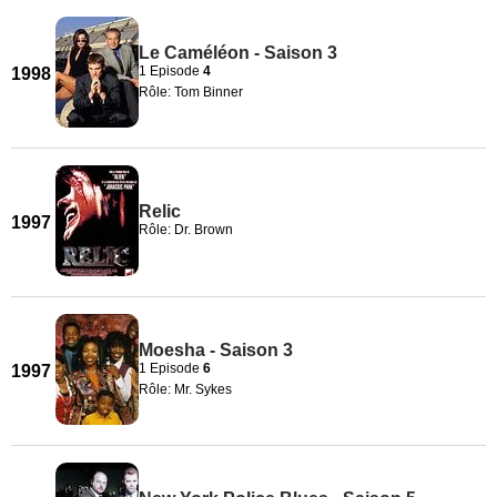
Le Caméléon - Saison 3
1 Episode
4
1998
Rôle: Tom Binner
Relic
1997
Rôle: Dr. Brown
Moesha - Saison 3
1 Episode
6
1997
Rôle: Mr. Sykes