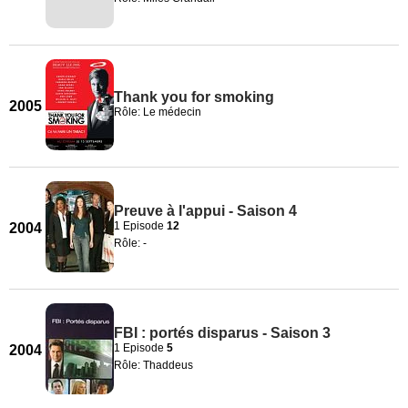
Thank you for smoking
2005
Rôle: Le médecin
Preuve à l'appui - Saison 4
1 Episode
12
2004
Rôle: -
FBI : portés disparus - Saison 3
1 Episode
5
2004
Rôle: Thaddeus