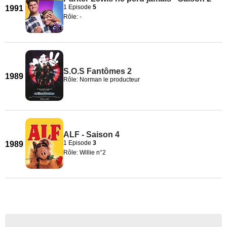
1 Episode
5
1991
Rôle: -
S.O.S Fantômes 2
1989
Rôle: Norman le producteur
ALF - Saison 4
1 Episode
3
1989
Rôle: Willie n°2