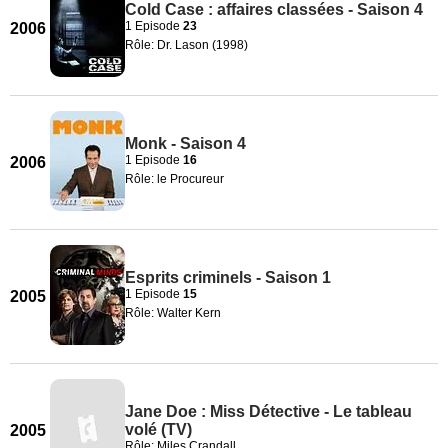
Cold Case : affaires classées - Saison 4
1 Episode
23
2006
Rôle: Dr. Lason (1998)
Monk - Saison 4
1 Episode
16
2006
Rôle: le Procureur
Esprits criminels - Saison 1
1 Episode
15
2005
Rôle: Walter Kern
Jane Doe : Miss Détective - Le tableau
volé (TV)
2005
Rôle: Miles Crandall