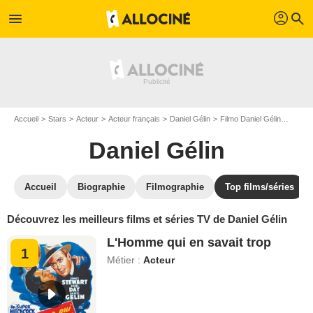
profil
menu
search
Accueil
Stars
Acteur
Acteur français
Daniel Gélin
Filmo Daniel Gélin
Top fi
Daniel Gélin
Accueil
Biographie
Filmographie
Top films/séries
Découvrez les meilleurs films et séries TV de Daniel Gélin
L'Homme qui en savait trop
1
Métier :
Acteur