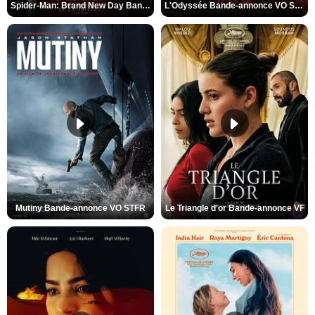
Spider-Man: Brand New Day Bande-annonce VO STFR
L'Odyssée Bande-annonce VO STFR
Mutiny Bande-annonce VO STFR
Le Triangle d'or Bande-annonce VF