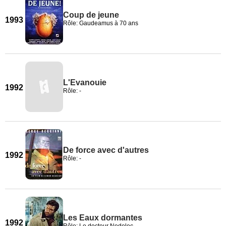
Coup de jeune
1993
Rôle: Gaudeamus à 70 ans
L'Evanouie
1992
Rôle: -
De force avec d'autres
1992
Rôle: -
Les Eaux dormantes
1992