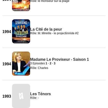
Rôle: le monsieur sur la plage
La Cité de la peur
1994
Rôle: M. Mireille - le projectinniste #2
Madame Le Proviseur - Saison 1
3 Episodes
1
-
2
-
3
1994
Rôle: Charles
Les Ténors
1993
Rôle: -