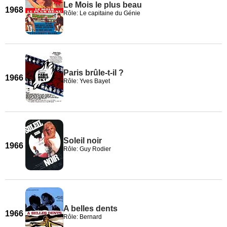
Le Mois le plus beau
1968
Rôle: Le capitaine du Génie
Paris brûle-t-il ?
1966
Rôle: Yves Bayet
Soleil noir
1966
Rôle: Guy Rodier
A belles dents
1966
Rôle: Bernard