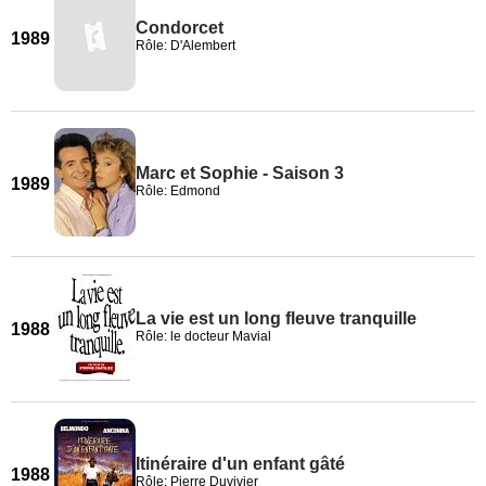
Condorcet
1989
Rôle: D'Alembert
Marc et Sophie - Saison 3
1989
Rôle: Edmond
La vie est un long fleuve tranquille
1988
Rôle: le docteur Mavial
Itinéraire d'un enfant gâté
1988
Rôle: Pierre Duvivier