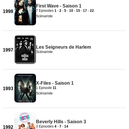
First Wave - Saison 1
7 Episodes
1
-
2
-
5
-
10
-
15
-
17
-
22
1998
Scénariste
Les Seigneurs de Harlem
1997
Scénariste
X-Files - Saison 1
1 Episode
11
1993
Scénariste
Beverly Hills - Saison 3
3 Episodes
4
-
7
-
14
1992