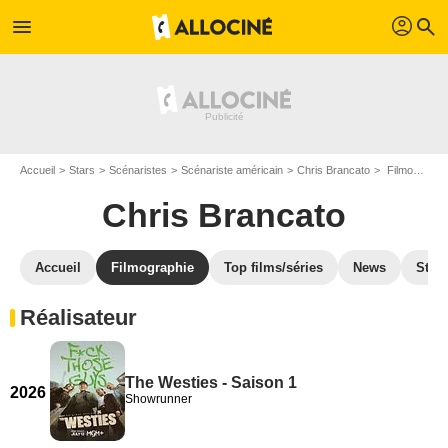
profil
menu
search
Accueil
Stars
Scénaristes
Scénariste américain
Chris Brancato
Filmographie Chris Brancato
Chris Brancato
Accueil
Filmographie
Top films/séries
News
Stre
Réalisateur
The Westies - Saison 1
2026
Showrunner