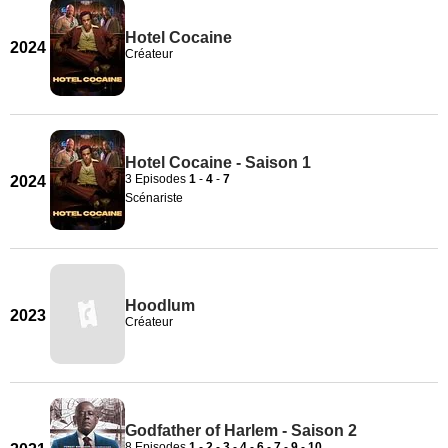
Hotel Cocaine
2024
Créateur
Hotel Cocaine - Saison 1
3 Episodes
1
-
4
-
7
2024
Scénariste
Hoodlum
2023
Créateur
Godfather of Harlem - Saison 2
8 Episodes
1
-
2
-
3
-
4
-
6
-
7
-
9
-
10