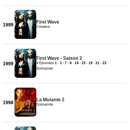
First Wave
1999
Créateur
First Wave - Saison 2
9 Episodes
1
-
3
-
7
-
8
-
14
-
15
-
19
-
21
-
22
1999
Scénariste
La Mutante 2
1998
Scénariste