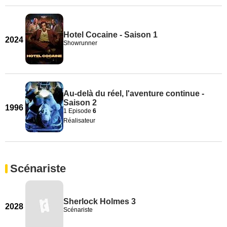
Hotel Cocaine - Saison 1
2024
Showrunner
Au-delà du réel, l'aventure continue -
Saison 2
1996
1 Episode
6
Réalisateur
Scénariste
Sherlock Holmes 3
2028
Scénariste