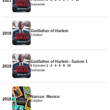
2021
Scénariste
Godfather of Harlem
2019
Créateur
Godfather of Harlem - Saison 1
6 Episodes
1
-
2
-
4
-
6
-
9
-
10
2019
Scénariste
Narcos: Mexico
2018
Créateur