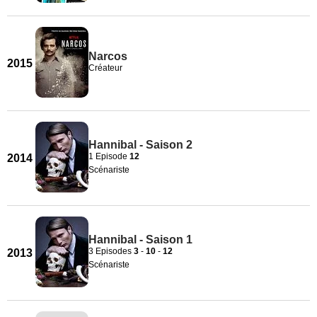
Narcos
2015
Créateur
Hannibal - Saison 2
1 Episode
12
2014
Scénariste
Hannibal - Saison 1
3 Episodes
3
-
10
-
12
2013
Scénariste