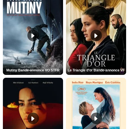
Mutiny Bande-annonce VO STFR
Le Triangle d'or Bande-annonce VF