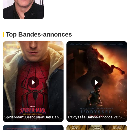
Top Bandes-annonces
Spider-Man: Brand New Day Bande-annonce VO STFR
L'Odyssée Bande-annonce VO STFR