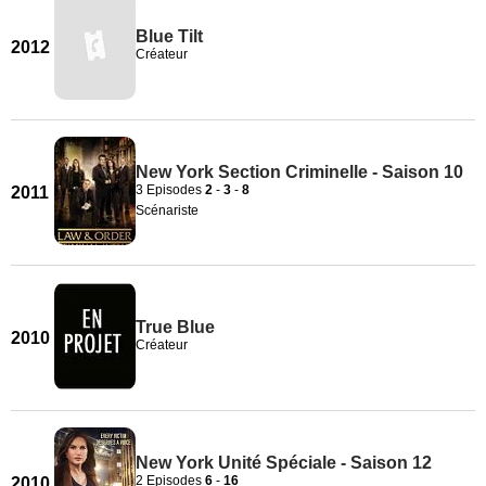
Blue Tilt
2012
Créateur
New York Section Criminelle - Saison 10
3 Episodes
2
-
3
-
8
2011
Scénariste
True Blue
2010
Créateur
New York Unité Spéciale - Saison 12
2 Episodes
6
-
16
2010