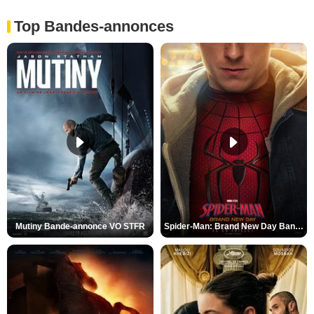
Top Bandes-annonces
Mutiny Bande-annonce VO STFR
Spider-Man: Brand New Day Bande-annonce VO STFR