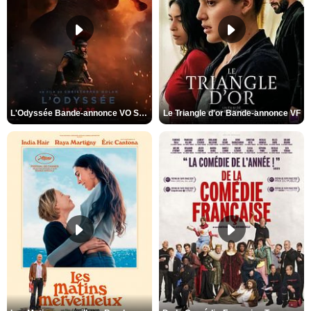
L'Odyssée Bande-annonce VO STFR
Le Triangle d'or Bande-annonce VF