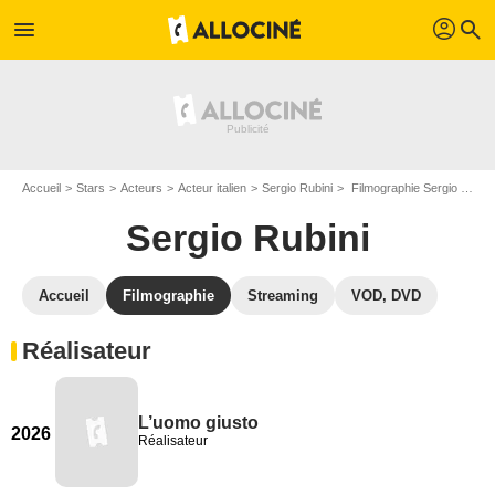
profil
menu
search
Accueil
Stars
Acteurs
Acteur italien
Sergio Rubini
Filmographie Sergio Rubini
Sergio Rubini
Accueil
Filmographie
Streaming
VOD, DVD
Réalisateur
L’uomo giusto
2026
Réalisateur