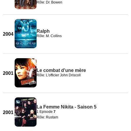
Rôle: Dr. Bowen
Ralph
2004
Rôle: M. Collins
Le combat d'une mère
2001
Rôle: L'officier John Driscoll
La Femme Nikita - Saison 5
1 Episode
7
2001
Rôle: Rustam