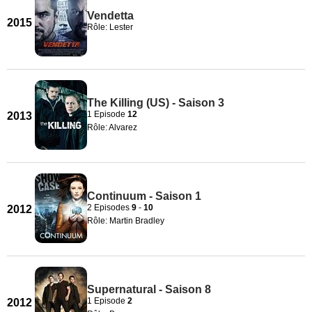
Vendetta
2015
Rôle: Lester
The Killing (US) - Saison 3
1 Episode
12
2013
Rôle: Alvarez
Continuum - Saison 1
2 Episodes
9
-
10
2012
Rôle: Martin Bradley
Supernatural - Saison 8
1 Episode
2
2012