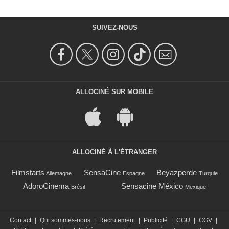
SUIVEZ-NOUS
ALLOCINÉ SUR MOBILE
ALLOCINÉ À L'ÉTRANGER
Filmstarts
SensaCine
Beyazperde
Allemagne
Espagne
Turquie
AdoroCinema
Sensacine México
Brésil
Mexique
Contact
|
Qui sommes-nous
|
Recrutement
|
Publicité
|
CGU
|
CGV
|