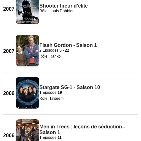
Shooter tireur d'élite
2007
Rôle: Louis Dobbler
Flash Gordon - Saison 1
2 Episodes
5
-
22
2007
Rôle: Rankol
Stargate SG-1 - Saison 10
1 Episode
19
2006
Rôle: Ta'seem
Men in Trees : leçons de séduction -
Saison 1
2006
1 Episode
11