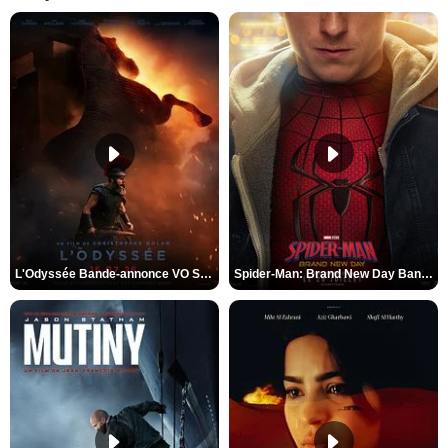
L'Odyssée Bande-annonce VO STFR
Spider-Man: Brand New Day Bande-annonce VO STFR