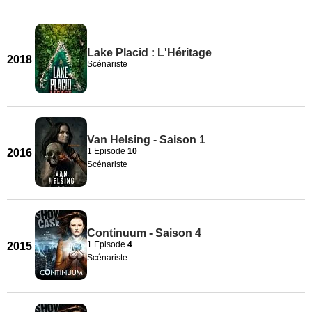
Lake Placid : L'Héritage
2018
Scénariste
Van Helsing - Saison 1
1 Episode
10
2016
Scénariste
Continuum - Saison 4
1 Episode
4
2015
Scénariste