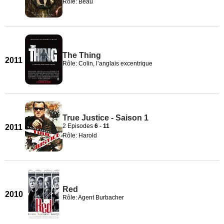
Rôle: Beau
The Thing
2011
Rôle: Colin, l’anglais excentrique
True Justice - Saison 1
2 Episodes
6
-
11
2011
Rôle: Harold
Red
2010
Rôle: Agent Burbacher