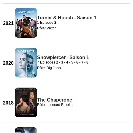
Turner & Hooch - Saison 1
1 Episode
2
2021
Rôle: Viktor
Snowpiercer - Saison 1
7 Episodes
2
-
3
-
4
-
5
-
6
-
7
-
8
2020
Rôle: Big John
The Chaperone
2018
Rôle: Leonard Brooks