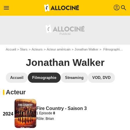
profil
menu
search
Accueil
Stars
Acteurs
Acteur américain
Jonathan Walker
Filmographie Jonathan Walker
Jonathan Walker
Accueil
Filmographie
Streaming
VOD, DVD
Acteur
Fire Country - Saison 3
1 Episode
8
2024
Rôle: Brian