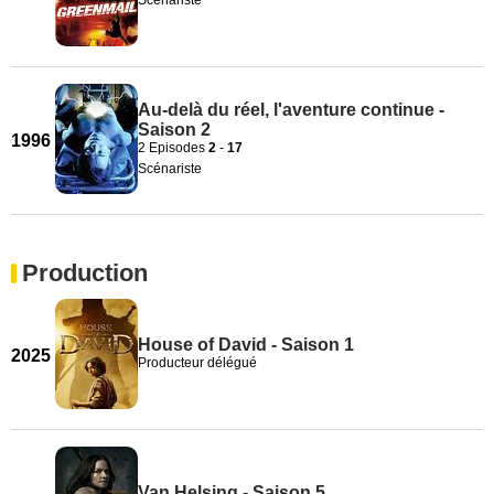
Scénariste
Au-delà du réel, l'aventure continue -
Saison 2
1996
2 Episodes
2
-
17
Scénariste
Production
House of David - Saison 1
2025
Producteur délégué
Van Helsing - Saison 5