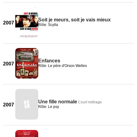
Soit je meurs, soit je vais mieux
2007
Rôle: Scylla
Enfances
2007
Rôle: Le père d'Orson Welles
Une fille normale
Court métrage
2007
Rôle: Le psy