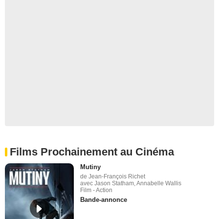
Films Prochainement au Cinéma
Mutiny
de Jean-François Richet
avec Jason Statham, Annabelle Wallis
Film - Action
Bande-annonce