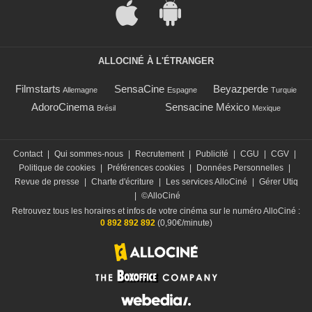
ALLOCINÉ À L'ÉTRANGER
Filmstarts
SensaCine
Beyazperde
Allemagne
Espagne
Turquie
AdoroCinema
Sensacine México
Brésil
Mexique
Contact
|
Qui sommes-nous
|
Recrutement
|
Publicité
|
CGU
|
CGV
|
Politique de cookies
|
Préférences cookies
|
Données Personnelles
|
Revue de presse
|
Charte d'écriture
|
Les services AlloCiné
|
Gérer Utiq
|
©AlloCiné
Retrouvez tous les horaires et infos de votre cinéma sur le numéro AlloCiné :
0 892 892 892
(0,90€/minute)