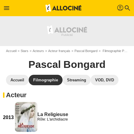
profil
menu
search
Accueil
Stars
Acteurs
Acteur français
Pascal Bongard
Filmographie Pascal Bongard
Pascal Bongard
Accueil
Filmographie
Streaming
VOD, DVD
Acteur
La Religieuse
2013
Rôle: L'archidiacre