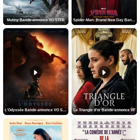
Mutiny Bande-annonce VO STFR
Spider-Man: Brand New Day Bande-annonce VO STFR
L'Odyssée Bande-annonce VO STFR
Le Triangle d'or Bande-annonce VF