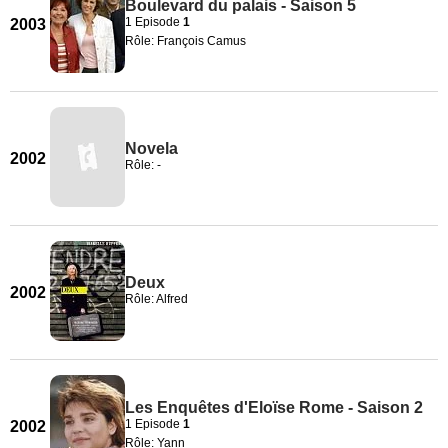
Boulevard du palais - Saison 5
1 Episode
1
2003
Rôle: François Camus
Novela
2002
Rôle: -
Deux
2002
Rôle: Alfred
Les Enquêtes d'Eloïse Rome - Saison 2
1 Episode
1
2002
Rôle: Yann