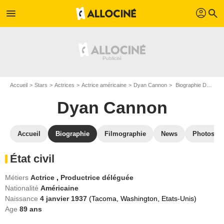
profil
menu
search
Accueil
Stars
Actrices
Actrice américaine
Dyan Cannon
Biographie Dyan Cannon
Dyan Cannon
Accueil
Biographie
Filmographie
News
Photos
État civil
Métiers
Actrice
,
Productrice déléguée
Nationalité
Américaine
Naissance
4 janvier 1937
(Tacoma, Washington, Etats-Unis)
Age
89
ans