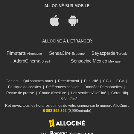
ALLOCINÉ SUR MOBILE
ALLOCINÉ À L'ÉTRANGER
Filmstarts
SensaCine
Beyazperde
Allemagne
Espagne
Turquie
AdoroCinema
Sensacine México
Brésil
Mexique
Contact
|
Qui sommes-nous
|
Recrutement
|
Publicité
|
CGU
|
CGV
|
Politique de cookies
|
Préférences cookies
|
Données Personnelles
|
Revue de presse
|
Charte d'écriture
|
Les services AlloCiné
|
Gérer Utiq
|
©AlloCiné
Retrouvez tous les horaires et infos de votre cinéma sur le numéro AlloCiné :
0 892 892 892
(0,90€/minute)