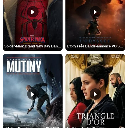
Spider-Man: Brand New Day Bande-annonce VO STFR
L'Odyssée Bande-annonce VO STFR