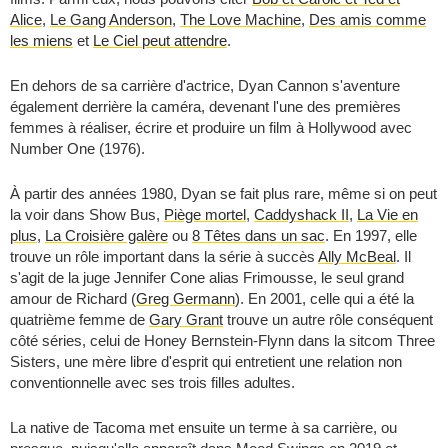
Alice
,
Le Gang Anderson
,
The Love Machine
,
Des amis comme
les miens
et
Le Ciel peut attendre
.
En dehors de sa carrière d'actrice, Dyan Cannon s'aventure
également derrière la caméra, devenant l'une des premières
femmes à réaliser, écrire et produire un film à Hollywood avec
Number One (1976).
À partir des années 1980, Dyan se fait plus rare, même si on peut
la voir dans Show Bus,
Piège mortel
,
Caddyshack II
,
La Vie en
plus
,
La Croisière galère
ou
8 Têtes dans un sac
. En 1997, elle
trouve un rôle important dans la série à succès
Ally McBeal
. Il
s'agit de la juge Jennifer Cone alias Frimousse, le seul grand
amour de Richard (
Greg Germann
). En 2001, celle qui a été la
quatrième femme de
Gary Grant
trouve un autre rôle conséquent
côté séries, celui de Honey Bernstein-Flynn dans la sitcom
Three
Sisters
, une mère libre d'esprit qui entretient une relation non
conventionnelle avec ses trois filles adultes.
La native de Tacoma met ensuite un terme à sa carrière, ou