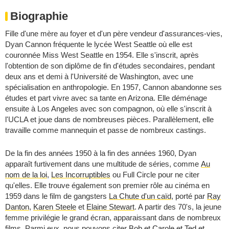
Biographie
Fille d'une mère au foyer et d'un père vendeur d'assurances-vies,
Dyan Cannon fréquente le lycée West Seattle où elle est
couronnée Miss West Seattle en 1954. Elle s'inscrit, après
l'obtention de son diplôme de fin d'études secondaires, pendant
deux ans et demi à l'Université de Washington, avec une
spécialisation en anthropologie. En 1957, Cannon abandonne ses
études et part vivre avec sa tante en Arizona. Elle déménage
ensuite à Los Angeles avec son compagnon, où elle s'inscrit à
l'UCLA et joue dans de nombreuses pièces. Parallèlement, elle
travaille comme mannequin et passe de nombreux castings.
De la fin des années 1950 à la fin des années 1960, Dyan
apparaît furtivement dans une multitude de séries, comme
Au
nom de la loi
,
Les Incorruptibles
ou Full Circle pour ne citer
qu'elles. Elle trouve également son premier rôle au cinéma en
1959 dans le film de gangsters
La Chute d'un caïd
, porté par
Ray
Danton
,
Karen Steele
et
Elaine Stewart
. A partir des 70's, la jeune
femme privilégie le grand écran, apparaissant dans de nombreux
films. Parmi eux, nous pouvons citer
Bob et Carole et Ted et