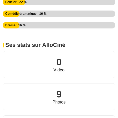
Policier : 22 %
Comédie dramatique : 16 %
Drame : 16 %
Ses stats sur AlloCiné
0
Vidéo
9
Photos