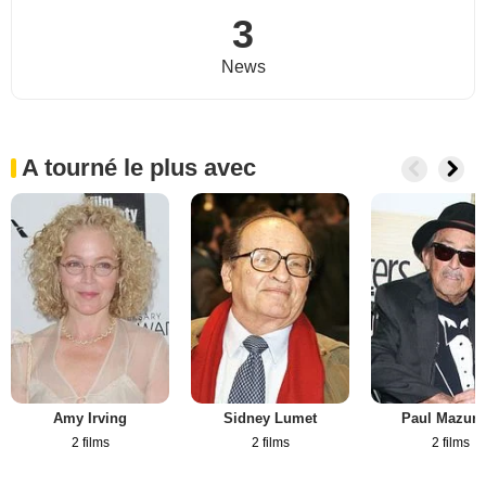
3
News
A tourné le plus avec
Amy Irving
Sidney Lumet
Paul Mazurs
2 films
2 films
2 films