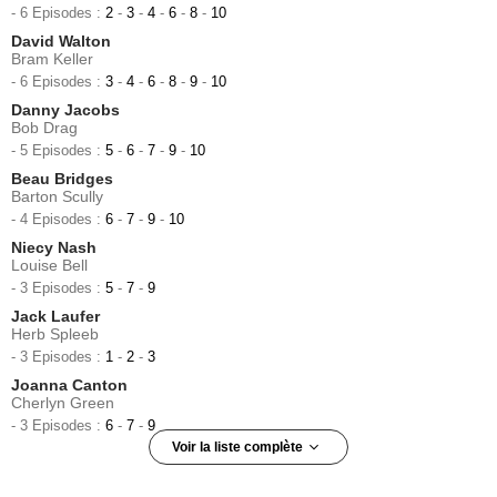
- 6 Episodes :
2
-
3
-
4
-
6
-
8
-
10
David Walton
Bram Keller
- 6 Episodes :
3
-
4
-
6
-
8
-
9
-
10
Danny Jacobs
Bob Drag
- 5 Episodes :
5
-
6
-
7
-
9
-
10
Beau Bridges
Barton Scully
- 4 Episodes :
6
-
7
-
9
-
10
Niecy Nash
Louise Bell
- 3 Episodes :
5
-
7
-
9
Jack Laufer
Herb Spleeb
- 3 Episodes :
1
-
2
-
3
Joanna Canton
Cherlyn Green
- 3 Episodes :
6
-
7
-
9
Voir la liste complète
Michael O'Keefe
Harry Eshelman