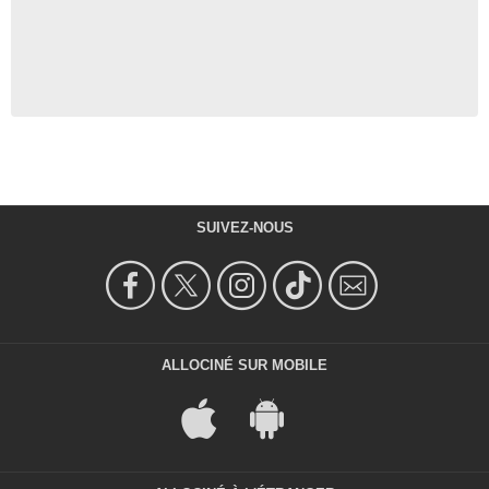
Manager du Nellie's Diner
- 1 Episode :
8
Julius Ritter
Geoff
- 1 Episode :
9
Brian Slaten
Chuck
- 1 Episode :
10
Leslie Murphy
Tina
SUIVEZ-NOUS
- 1 Episode :
1
Frederick Keeve
Membre des Alcooliques Anonymes
- 1 Episode :
2
Chloe Dworkin
Carly
- 1 Episode :
3
ALLOCINÉ SUR MOBILE
Elise Robertson
Kitty
- 1 Episode :
6
Jack Impellizzeri
Officier Chozick