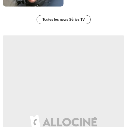
- 1 Episode :
8
Jake Lockett
Rick
- 1 Episode :
1
Toutes les news Séries TV
Romy Rosemont
Marcia Toplin
- 1 Episode :
8
Candace Hammer
Celeste
- 1 Episode :
1
Laura Harrison
Debby
- 1 Episode :
2
Stephen Root
Harvey Toplin
- 1 Episode :
8
Katy Dore
Mme. Gerber
- 1 Episode :
1
Bryce Johnson
Lee Dirks
- 1 Episode :
3