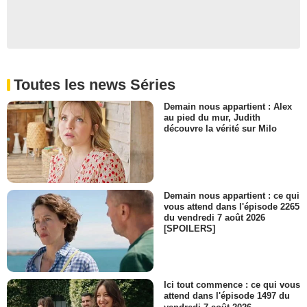
Mr Clavermore
- 1 Episode :
5
Matthew Bohrer
Roger Fleming
- 1 Episode :
7
Judy Greer
Toutes les news Séries
Alice Logan
- 1 Episode :
3
Demain nous appartient : Alex
au pied du mur, Judith
Lisa Banes
découvre la vérité sur Milo
Mme. Clavermore
- 1 Episode :
5
Laura Harrison
Monica Fleming
- 1 Episode :
7
Demain nous appartient : ce qui
vous attend dans l'épisode 2265
Paul Cassell
du vendredi 7 août 2026
Juge Parks
[SPOILERS]
- 1 Episode :
1
Rafael Feldman
Kyle Schwartz
- 1 Episode :
4
Ici tout commence : ce qui vous
Jonathan Adams
attend dans l'épisode 1497 du
Juge Varga