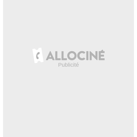
Kelli O'Hara
Dody Oliver
- 2 Episodes :
7
-
8
Joel Brooks
Mr. Schiff
- 2 Episodes :
5
-
6
Rick Peters
Nathan Oliver
- 2 Episodes :
7
-
8
John Billingsley
Dr Madden
- 1 Episode :
2
Teddy Sears
Austin Langham
- 1 Episode :
7
Teddy Sears
Dr. Austin Langham
- 1 Episode :
8
Amber Petty
Debbie Delaurio
- 1 Episode :
4
Charles Shaughnessy