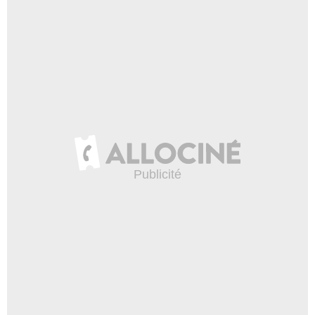
Lily Rains
Cissy
- 1 Episode :
4
Jacqueline Hahn
Brenda
- 1 Episode :
9
Cameron Kelly
Blonde Bunny
- 1 Episode :
1
Alex Weed
Kevin
- 1 Episode :
2
Jaret Sacrey
Fred Cox
- 1 Episode :
3
Armand Vasquez
Serveur
- 1 Episode :
4
Mike McColl
Richard
- 1 Episode :
6
Steve Bannos