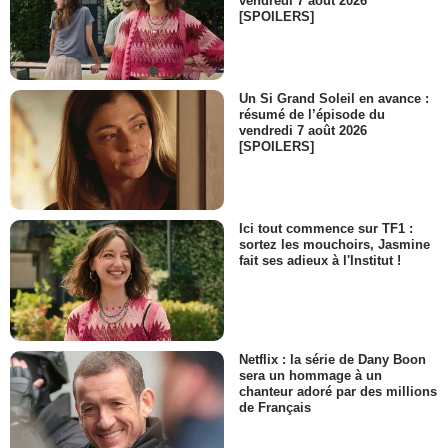
vendredi 7 août 2026
[SPOILERS]
- 1 Episode :
5
Lisa Banes
Mme Clavermore
- 1 Episode :
8
Un Si Grand Soleil en avance :
Alysia Reiner
résumé de l’épisode du
Anita
vendredi 7 août 2026
- 1 Episode :
1
[SPOILERS]
Isabelle Fuhrman
Tessa Johnson
- 1 Episode :
2
Andre Royo
Ici tout commence sur TF1 :
Sammy Davis Jr.
sortez les mouchoirs, Jasmine
fait ses adieux à l'Institut !
- 1 Episode :
3
Yan Feldman
Lyle Schwartz
- 1 Episode :
4
Donald Sage MacKay
Netflix : la série de Dany Boon
Procureur John Watson
sera un hommage à un
- 1 Episode :
5
chanteur adoré par des millions
de Français
Charles Shaughnessy
Mr. Clavermore