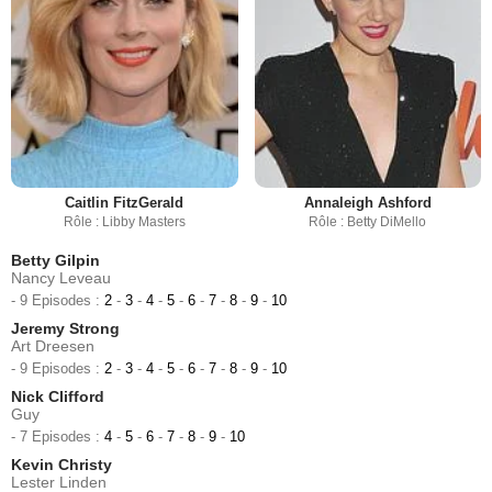
Caitlin FitzGerald
Annaleigh Ashford
Rôle : Libby Masters
Rôle : Betty DiMello
Betty Gilpin
Nancy Leveau
- 9 Episodes :
2
-
3
-
4
-
5
-
6
-
7
-
8
-
9
-
10
Jeremy Strong
Art Dreesen
- 9 Episodes :
2
-
3
-
4
-
5
-
6
-
7
-
8
-
9
-
10
Nick Clifford
Guy
- 7 Episodes :
4
-
5
-
6
-
7
-
8
-
9
-
10
Kevin Christy
Lester Linden