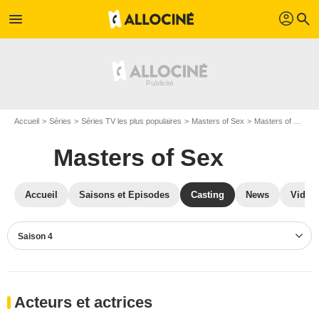
profil
menu
search
Accueil
Séries
Séries TV les plus populaires
Masters of Sex
Masters of Sex S04
Masters of Sex
Accueil
Saisons et Episodes
Casting
News
Vidéo
Saison 4
Acteurs et actrices