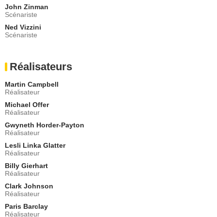
Amiral Arthur Shepard
John Zinman
Scénariste
- 2 Episodes :
11
-
12
Jason Quinn
Ned Vizzini
Seaman Jones
Scénariste
- 1 Episode :
4
Max Adler
Réalisateurs
Stern
- 1 Episode :
1
Martin Campbell
Jay Karnes
Réalisateur
William Curry
Michael Offer
- 1 Episode :
2
Réalisateur
Bruce Davison
Admiral Shepard / Admiral Arthur Shepard
Gwyneth Horder-Payton
Réalisateur
- 1 Episode :
3
Lesli Linka Glatter
Daniel Bess
Réalisateur
Chris Cahill
- 1 Episode :
4
Billy Gierhart
Réalisateur
April Grace
Amanda Straugh
Clark Johnson
Réalisateur
- 1 Episode :
5
Paris Barclay
Assaf Cohen
Réalisateur
Linus Terman