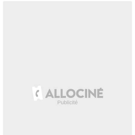
Jake Floyd
- 1 Episode :
11