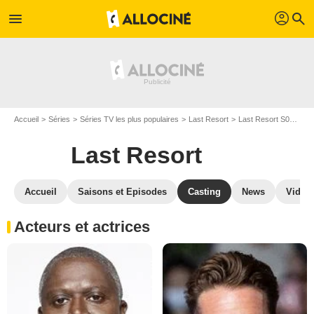
profil
menu
search
Accueil
Séries
Séries TV les plus populaires
Last Resort
Last Resort S01
Ca
Last Resort
Accueil
Saisons et Episodes
Casting
News
Vidéo
Acteurs et actrices