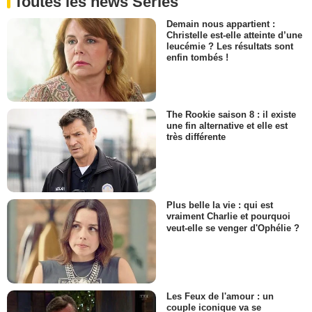
Toutes les news Séries
Martha Hackett
Forrest
Demain nous appartient :
- 1 Episode :
7
Christelle est-elle atteinte d’une
leucémie ? Les résultats sont
Mitchell Fink
enfin tombés !
Derek West
- 1 Episode :
9
Robert Patrick
Master Chief Joseph Prosser
The Rookie saison 8 : il existe
- 1 Episode :
4
une fin alternative et elle est
très différente
Tyler Tuione
Chef
- 1 Episode :
8
Pat Skipper
Général Ashland
Plus belle la vie : qui est
- 1 Episode :
11
vraiment Charlie et pourquoi
Kasim Saul
veut-elle se venger d'Ophélie ?
Lawrence
- 1 Episode :
1
Fred Ochs
Dr. Oscar Nils
- 1 Episode :
9
Les Feux de l'amour : un
couple iconique va se
Michael Shamus Wiles