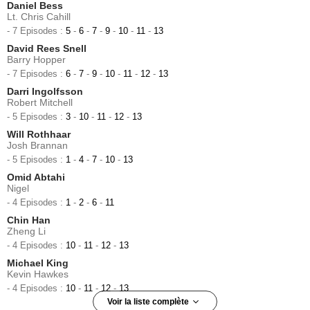
Daniel Bess
Lt. Chris Cahill
- 7 Episodes :
5
-
6
-
7
-
9
-
10
-
11
-
13
David Rees Snell
Barry Hopper
- 7 Episodes :
6
-
7
-
9
-
10
-
11
-
12
-
13
Darri Ingolfsson
Robert Mitchell
- 5 Episodes :
3
-
10
-
11
-
12
-
13
Will Rothhaar
Josh Brannan
- 5 Episodes :
1
-
4
-
7
-
10
-
13
Omid Abtahi
Nigel
- 4 Episodes :
1
-
2
-
6
-
11
Chin Han
Zheng Li
- 4 Episodes :
10
-
11
-
12
-
13
Michael King
Kevin Hawkes
- 4 Episodes :
10
-
11
-
12
-
13
Voir la liste complète