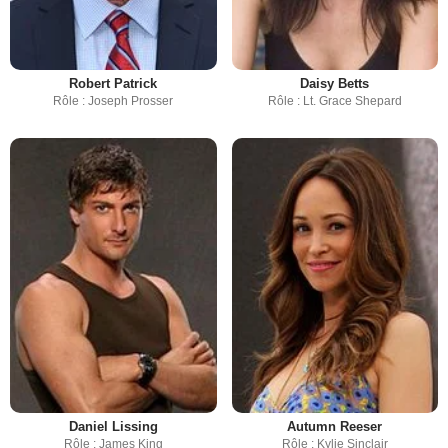
Robert Patrick
Daisy Betts
Rôle : Joseph Prosser
Rôle : Lt. Grace Shepard
Daniel Lissing
Autumn Reeser
Rôle : James King
Rôle : Kylie Sinclair