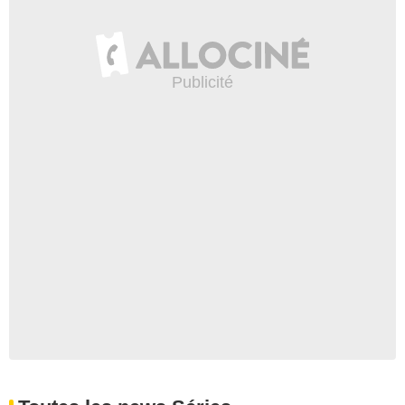
- 1 Episode :
1
Shaun Toub
Amiral Safir Ahsan
- 1 Episode :
9
Colby French
Captain Evan Thorn
- 1 Episode :
11
Matt Gerald
Barry Hopper
- 1 Episode :
1
John Prosky
Pilgrim
- 1 Episode :
2
Nazneen Contractor
Reena Kapur
- 1 Episode :
9
David Starzyk
Jack Tyne
- 1 Episode :
11
Ilia Volok
Viktor
- 1 Episode :
2