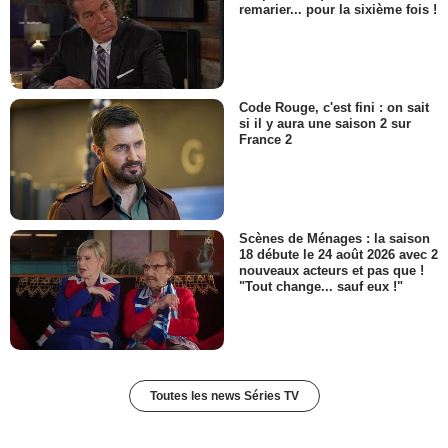
remarier... pour la sixième fois !
Général Macavoy
- 1 Episode :
11
Faye Kingslee
Erita
- 1 Episode :
8
Code Rouge, c'est fini : on sait
Sam Woods
si il y aura une saison 2 sur
Hondo
France 2
- 1 Episode :
9
Ian Verdun
Richmond
- 1 Episode :
8
Scènes de Ménages : la saison
Angela Relucio
18 débute le 24 août 2026 avec 2
Analyn
nouveaux acteurs et pas que !
- 1 Episode :
10
"Tout change... sauf eux !"
Jason Beghe
Wes Porter
- 1 Episode :
13
Vincent Duvall-DePasquale
Franzen
Toutes les news Séries TV
- 1 Episode :
10
Dean Kaneshiro