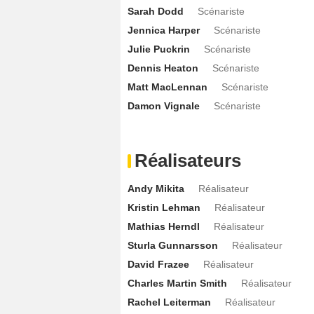
Sarah Dodd
Scénariste
Chiara Guzzo
Marcia Dunlevy
- 1 Epis
Jennica Harper
Scénariste
Chad Krowchuk
Logan Tenwick
- 1 Ep
Julie Puckrin
Scénariste
Will Sasso
Hank Novak
- 1 Episode :
4
Dennis Heaton
Scénariste
Tygh Runyan
Steven Blaine
- 1 Episod
Matt MacLennan
Scénariste
Adam DiMarco
Josh Martin
- 1 Episode
Damon Vignale
Scénariste
Chanelle Harquail-Ivsak
Karis Fraser
David Nykl
Darnell Murphy
- 1 Episode 
Réalisateurs
Lucie Guest
Fiona
- 1 Episode :
11
Jaren Brandt Bartlett
Greg Keppler
- 
Andy Mikita
Réalisateur
Jaime Callica
Shawn Bailey
- 1 Episode
Kristin Lehman
Réalisateur
Link Baker
Officier Lou Tarchuk
- 1 Epi
Mathias Herndl
Réalisateur
Luke Camilleri
Chris Mancuso
- 1 Epis
Sturla Gunnarsson
Réalisateur
David Frazee
Réalisateur
Tahmoh Penikett
Vince Hutton
- 1 Epi
Charles Martin Smith
Réalisateur
Nicole LaPlaca
Dawn Richards
- 1 Epi
Rachel Leiterman
Réalisateur
Wesley Salter
Dean Teller
- 1 Episode :