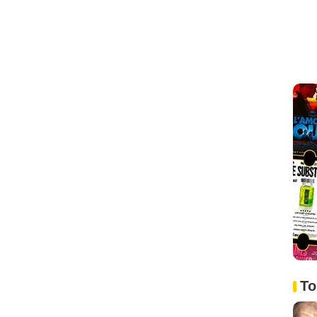
ode :
2
isode :
3
e :
6
 :
7
- 1 Episode :
8
:
9
1 Episode :
12
 :
13
sode :
1
ode :
3
sode :
4
To
sode :
5
6