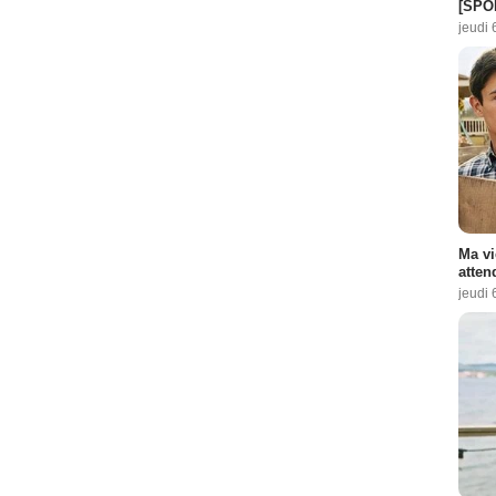
[SPO
jeudi 
e :
1
isode :
2
e :
4
isode :
7
ode :
8
Ma vi
Episode :
9
atten
jeudi 
 :
1
 Episode :
2
sode :
3
 Episode :
4
- 1 Episode :
5
sode :
7