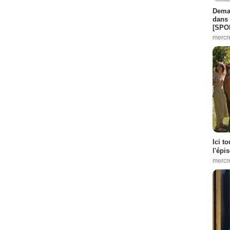
Demai
la police
- 1 Episode :
1
dans 
[SPO
ode :
2
mercr
sode :
5
Episode :
7
:
1
 1 Episode :
2
 1 Episode :
3
Ici t
l'épi
isode :
4
mercr
1
pisode :
2
3
isode :
4