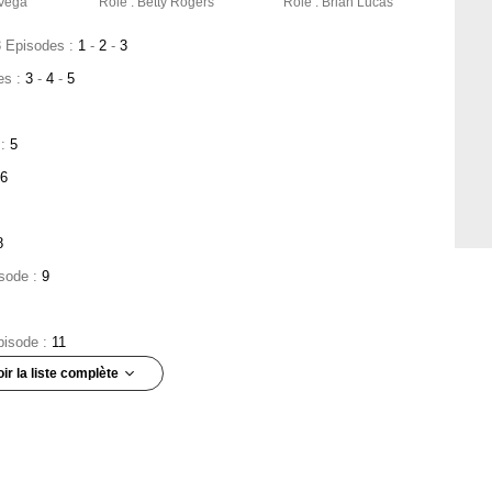
 Vega
Rôle : Betty Rogers
Rôle : Brian Lucas
3 Episodes :
1
-
2
-
3
es :
3
-
4
-
5
 :
5
6
8
isode :
9
pisode :
11
oir la liste complète
:
13
- 1 Episode :
1