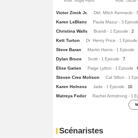
Rôle : Angie Flynn
Rôle : Oscar
Victor Zinck Jr.
Dét. Mitch Kennecki
- 
Karen LeBlanc
Paula Mazur
- 3 Episod
Christina Walls
Brandi
- 1 Episode :
2
Kett Turton
Dr. Henry Price
- 1 Episode
Steve Baran
Martin Harris
- 1 Episode :
Dylan Bruce
Scott
- 1 Episode :
7
Elise Gatien
Paige Lytton
- 1 Episode :
Steven Cree Molison
Cal Sifton
- 1 Ep
Karen Holness
Jade
- 1 Episode :
10
Matreya Fedor
Rachel Armstrong
- 1 E
V
Erin Boyes
Meredith
- 1 Episode :
12
Emily Tennant
Lexi Moore
- 1 Episode 
Scénaristes
Matthew Kevin Anderson
Greg Shultz