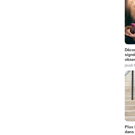
de :
8
11
Décon
de :
1
signé
obse
ode :
2
jeudi 
e :
3
isode :
4
Episode :
7
Plus 
dans 
de :
11