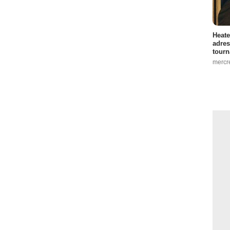
1 Episode :
5
 1 Episode :
2
Heate
adres
 :
3
tourn
mercr
:
2
de :
4