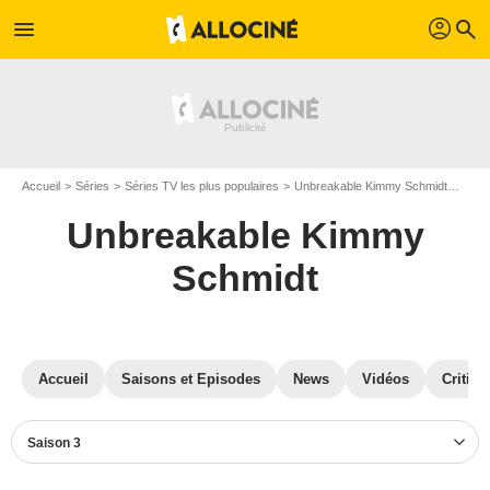
profil
menu
search
Accueil
Séries
Séries TV les plus populaires
Unbreakable Kimmy Schmidt
Unbr
Unbreakable Kimmy
Schmidt
Accueil
Saisons et Episodes
News
Vidéos
Critiqu
Saison 3