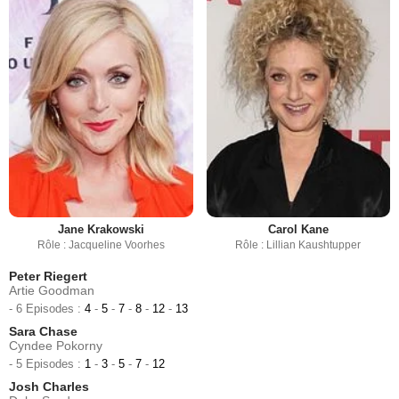
Jane Krakowski
Carol Kane
Rôle : Jacqueline Voorhes
Rôle : Lillian Kaushtupper
Peter Riegert
Artie Goodman
- 6 Episodes :
4
-
5
-
7
-
8
-
12
-
13
Sara Chase
Cyndee Pokorny
- 5 Episodes :
1
-
3
-
5
-
7
-
12
Josh Charles