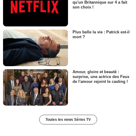
qu'un Britannique sur 4 a fait
- 1 Episode :
5
son choix !
Michael Torpey
Drench Thunderman
- 1 Episode :
7
Sam McMurray
Plus belle la vie : Patrick est-il
Doug Gozer
mort ?
- 1 Episode :
10
Becky Ann Baker
Stacey
- 1 Episode :
11
Andy Cohen (II)
Amour, gloire et beauté :
Lui-même
surprise, une actrice des Feux
- 1 Episode :
12
de l'amour rejoint le casting !
Phyllis Somerville
Meemaw
- 1 Episode :
5
Chris Parnell
Junior
- 1 Episode :
10
Toutes les news Séries TV
Daniel Breaker
Agent Dunleavy