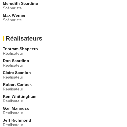
- 2 Episodes :
2
-
4
Meredith Scardino
Scénariste
Gil Birmingham
Virgil
Max Werner
Scénariste
- 2 Episodes :
3
-
10
Sheri Foster
Fern
Réalisateurs
- 2 Episodes :
3
-
10
Noah Robbins
Tristram Shapeero
Zach
Réalisateur
- 2 Episodes :
12
-
13
Don Scardino
Dave Hill
Réalisateur
Creep
Claire Scanlon
- 2 Episodes :
7
-
12
Réalisateur
Mark Doherty
Flash
Robert Carlock
Réalisateur
- 2 Episodes :
3
-
12
Ken Whittingham
Asa Somers
Réalisateur
Drew
- 2 Episodes :
3
-
12
Gail Mancuso
Réalisateur
Maya Rudolph
Dionne Warwick
Jeff Richmond
Réalisateur
- 1 Episode :
8