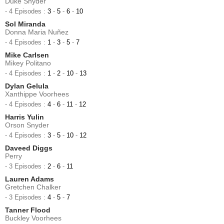
Duke Snyder
- 4 Episodes :
3
-
5
-
6
-
10
Sol Miranda
Donna Maria Nuñez
- 4 Episodes :
1
-
3
-
5
-
7
Mike Carlsen
Mikey Politano
- 4 Episodes :
1
-
2
-
10
-
13
Dylan Gelula
Xanthippe Voorhees
- 4 Episodes :
4
-
6
-
11
-
12
Harris Yulin
Orson Snyder
- 4 Episodes :
3
-
5
-
10
-
12
Daveed Diggs
Perry
- 3 Episodes :
2
-
6
-
11
Lauren Adams
Gretchen Chalker
- 3 Episodes :
4
-
5
-
7
Tanner Flood
Buckley Voorhees