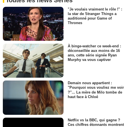
Toutes les news Séries
Pasteur Denise
- 1 Episode :
9
"Je voulais vraiment le rôle !" :
la star de Stranger Things a
Andrea Martin
auditionné pour Game of
Linda P.
Thrones
- 1 Episode :
11
Kenan Thompson
Roland
- 1 Episode :
12
À binge-watcher ce week-end :
Derek Klena
déconseillée aux moins de 16
Doug / DJ Fingablast
ans, cette série signée Ryan
Murphy va vous captiver
- 1 Episode :
13
Doug Trapp
Roger
- 1 Episode :
2
Demain nous appartient :
Catherine Curtin
"Pourquoi vous vouliez me voir
Coach Tannen
?"... La mère de Milo tombe de
- 1 Episode :
4
haut face à Chloé
Scott Adsit
Dale Bortz
- 1 Episode :
7
Netflix vs la BBC, qui gagne ?
Adrienne C. Moore
Ces chiffres étonnants montrent
Cindy Hayes