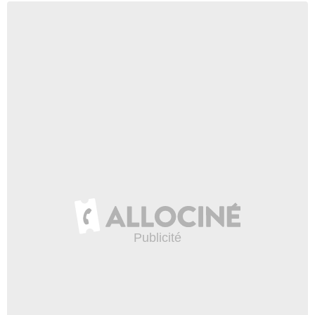
- 1 Episode :
5
Samrat Chakrabarti
Richard
- 1 Episode :
7
Paula Pell
Bev
- 1 Episode :
10
David Garrison
Professeur Walter
- 1 Episode :
12
Matt Oberg
Agent Yermuther
- 1 Episode :
5
Jeremiah Wiggins
Ken
- 1 Episode :
7
Angela Grovey
Linda D.
- 1 Episode :
11
Drew Beasley
Lucas
- 1 Episode :
5