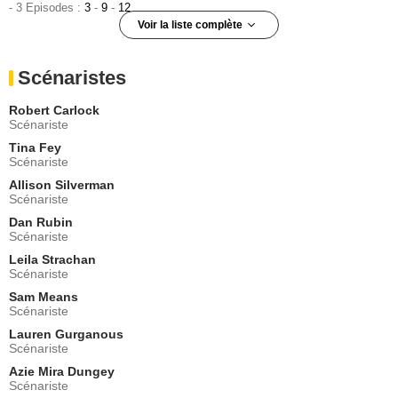
- 3 Episodes :
3
-
9
-
12
Voir la liste complète
Sonya Harum
Grace
Scénaristes
- 3 Episodes :
4
-
6
-
8
Michael Benjamin Washington
Robert Carlock
Ruben
Scénariste
- 3 Episodes :
9
-
10
-
11
Tina Fey
Chris Northrop
Scénariste
Meth-Head Charlie
Allison Silverman
- 2 Episodes :
2
-
3
Scénariste
Judah Friedlander
Gordy
Dan Rubin
Scénariste
- 2 Episodes :
4
-
13
Leila Strachan
Amy Sedaris
Scénariste
Mimi Kanasis
- 2 Episodes :
1
-
11
Sam Means
Scénariste
Billy Magnussen
Russ Snyder
Lauren Gurganous
Scénariste
- 2 Episodes :
11
-
12
Azie Mira Dungey
John Leonard Thompson
Scénariste
Donald