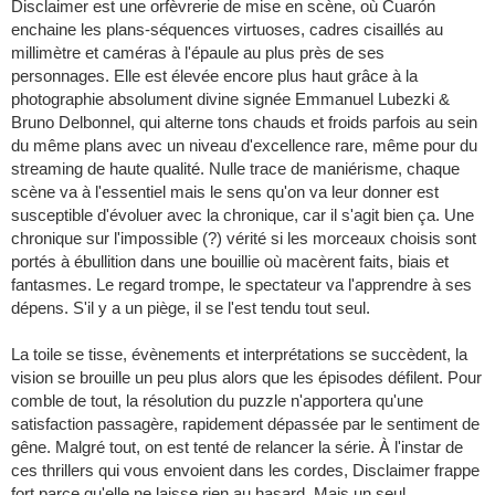
Disclaimer est une orfèvrerie de mise en scène, où Cuarón
enchaine les plans-séquences virtuoses, cadres cisaillés au
millimètre et caméras à l'épaule au plus près de ses
personnages. Elle est élevée encore plus haut grâce à la
photographie absolument divine signée Emmanuel Lubezki &
Bruno Delbonnel, qui alterne tons chauds et froids parfois au sein
du même plans avec un niveau d'excellence rare, même pour du
streaming de haute qualité. Nulle trace de maniérisme, chaque
scène va à l'essentiel mais le sens qu'on va leur donner est
susceptible d'évoluer avec la chronique, car il s'agit bien ça. Une
chronique sur l'impossible (?) vérité si les morceaux choisis sont
portés à ébullition dans une bouillie où macèrent faits, biais et
fantasmes. Le regard trompe, le spectateur va l'apprendre à ses
dépens. S'il y a un piège, il se l'est tendu tout seul.
La toile se tisse, évènements et interprétations se succèdent, la
vision se brouille un peu plus alors que les épisodes défilent. Pour
comble de tout, la résolution du puzzle n'apportera qu'une
satisfaction passagère, rapidement dépassée par le sentiment de
gêne. Malgré tout, on est tenté de relancer la série. À l'instar de
ces thrillers qui vous envoient dans les cordes, Disclaimer frappe
fort parce qu'elle ne laisse rien au hasard. Mais un seul