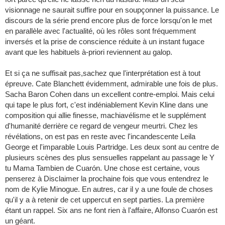
visionnage ne saurait suffire pour en soupçonner la puissance. Le
discours de la série prend encore plus de force lorsqu'on le met
en parallèle avec l'actualité, où les rôles sont fréquemment
inversés et la prise de conscience réduite à un instant fugace
avant que les habituels à-priori reviennent au galop.
Et si ça ne suffisait pas,sachez que l'interprétation est à tout
épreuve. Cate Blanchett évidemment, admirable une fois de plus.
Sacha Baron Cohen dans un excellent contre-emploi. Mais celui
qui tape le plus fort, c'est indéniablement Kevin Kline dans une
composition qui allie finesse, machiavélisme et le supplément
d'humanité derrière ce regard de vengeur meurtri. Chez les
révélations, on est pas en reste avec l'incandescente Leila
George et l'imparable Louis Partridge. Les deux sont au centre de
plusieurs scènes des plus sensuelles rappelant au passage le Y
tu Mama Tambien de Cuarón. Une chose est certaine, vous
penserez à Disclaimer la prochaine fois que vous entendrez le
nom de Kylie Minogue. En autres, car il y a une foule de choses
qu'il y a à retenir de cet uppercut en sept parties. La première
étant un rappel. Six ans ne font rien à l'affaire, Alfonso Cuarón est
un géant.