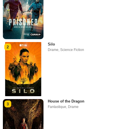
Silo
2
Drame
,
Science Fiction
House of the Dragon
3
Fantastique
,
Drame