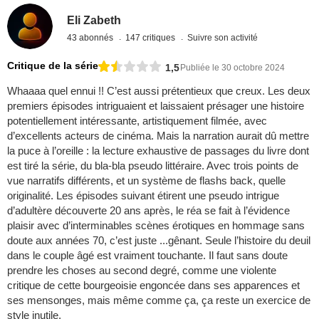
Eli Zabeth
43 abonnés
147 critiques
Suivre son activité
Critique de la série
1,5
Publiée le 30 octobre 2024
Whaaaa quel ennui !! C’est aussi prétentieux que creux. Les deux
premiers épisodes intriguaient et laissaient présager une histoire
potentiellement intéressante, artistiquement filmée, avec
d’excellents acteurs de cinéma. Mais la narration aurait dû mettre
la puce à l’oreille : la lecture exhaustive de passages du livre dont
est tiré la série, du bla-bla pseudo littéraire. Avec trois points de
vue narratifs différents, et un système de flashs back, quelle
originalité. Les épisodes suivant étirent une pseudo intrigue
d’adultère découverte 20 ans après, le réa se fait à l’évidence
plaisir avec d’interminables scènes érotiques en hommage sans
doute aux années 70, c’est juste ...gênant. Seule l’histoire du deuil
dans le couple âgé est vraiment touchante. Il faut sans doute
prendre les choses au second degré, comme une violente
critique de cette bourgeoisie engoncée dans ses apparences et
ses mensonges, mais même comme ça, ça reste un exercice de
style inutile.