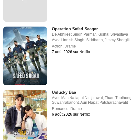
Operation Safed Saagar
De
Abhijeet Singh Parmar
,
Kushal Srivastava
Avec
Harssh Singh
,
Siddharth
,
Jimmy Shergill
Action
,
Drame
7 août 2026 sur Netflix
Unlucky Bae
Avec
Mac Nattapat Nimjirawat
,
Tham Tupthong
Suwanrakanont
,
Aun Napat Patcharachavalit
Romance
,
Drame
6 août 2026 sur Netflix