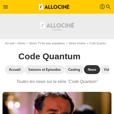
profil
menu
search
Accueil
Séries
Séries TV les plus populaires
Séries Drame
Code Quantum
A
Code Quantum
Accueil
Saisons et Episodes
Casting
News
Vidéo
Toutes les news sur la série "Code Quantum"