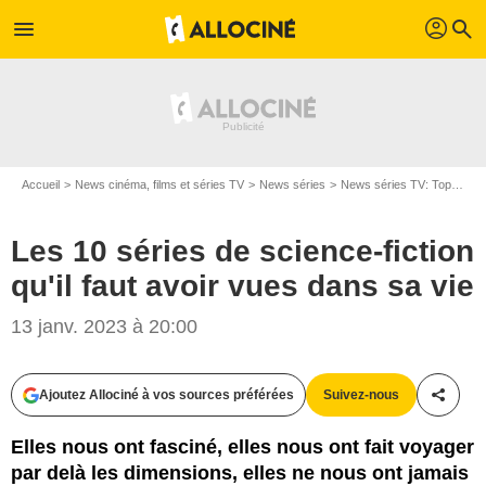
profil
menu
search
Accueil
News cinéma, films et séries TV
News séries
News séries TV: Top et Flop
Les 10 séries de science-fiction
qu'il faut avoir vues dans sa vie
13 janv. 2023 à 20:00
Ajoutez Allociné à vos sources préférées
Suivez-nous
Partag
Elles nous ont fasciné, elles nous ont fait voyager
par delà les dimensions, elles ne nous ont jamais