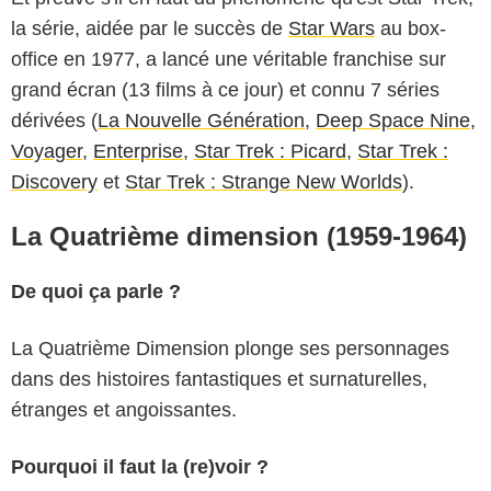
la série, aidée par le succès de
Star Wars
au box-
office en 1977, a lancé une véritable franchise sur
grand écran (13 films à ce jour) et connu 7 séries
dérivées (
La Nouvelle Génération
,
Deep Space Nine
,
Voyager
,
Enterprise
,
Star Trek : Picard
,
Star Trek :
Discovery
et
Star Trek : Strange New Worlds
).
La Quatrième dimension (1959-1964)
De quoi ça parle ?
La Quatrième Dimension plonge ses personnages
dans des histoires fantastiques et surnaturelles,
étranges et angoissantes.
Pourquoi il faut la (re)voir ?