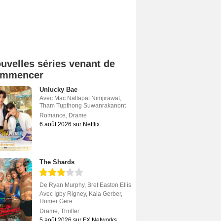
uvelles séries venant de
ommencer
Unlucky Bae
Avec
Mac Nattapat Nimjirawat
,
Tham Tupthong Suwanrakanont
Romance
,
Drame
6 août 2026 sur Netflix
The Shards
De
Ryan Murphy
,
Bret Easton Ellis
Avec
Igby Rigney
,
Kaia Gerber
,
Homer Gere
Drame
,
Thriller
5 août 2026 sur FX Networks