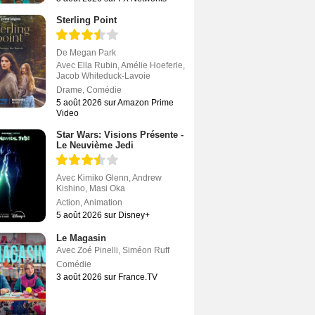
Sterling Point
De
Megan Park
Avec
Ella Rubin
,
Amélie Hoeferle
,
Jacob Whiteduck-Lavoie
Drame
,
Comédie
5 août 2026 sur Amazon Prime
Video
Star Wars: Visions Présente -
Le Neuvième Jedi
Avec
Kimiko Glenn
,
Andrew
Kishino
,
Masi Oka
Action
,
Animation
5 août 2026 sur Disney+
Le Magasin
Avec
Zoé Pinelli
,
Siméon Ruff
Comédie
3 août 2026 sur France.TV