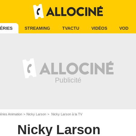
ÉRIES
STREAMING
TVACTU
VIDÉOS
VOD
éries Animation
Nicky Larson
Nicky Larson à la TV
Nicky Larson