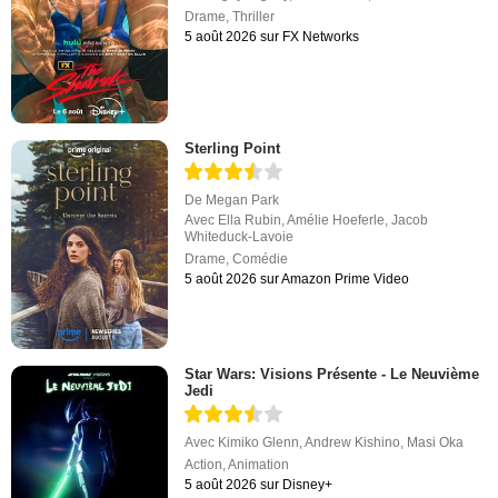
Drame
,
Thriller
5 août 2026 sur FX Networks
Sterling Point
De
Megan Park
Avec
Ella Rubin
,
Amélie Hoeferle
,
Jacob
Whiteduck-Lavoie
Drame
,
Comédie
5 août 2026 sur Amazon Prime Video
Star Wars: Visions Présente - Le Neuvième
Jedi
Avec
Kimiko Glenn
,
Andrew Kishino
,
Masi Oka
Action
,
Animation
5 août 2026 sur Disney+