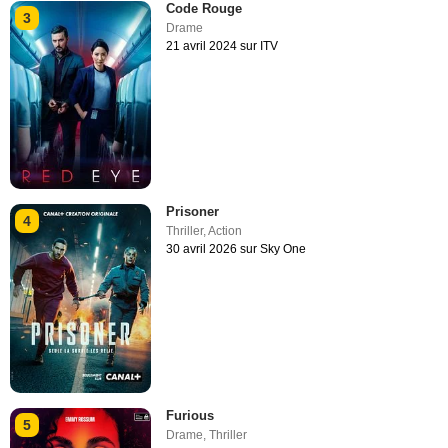
Code Rouge
3
Drame
21 avril 2024 sur ITV
Prisoner
4
Thriller
,
Action
30 avril 2026 sur Sky One
Furious
5
Drame
,
Thriller