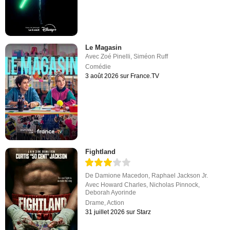
Le Magasin
Avec
Zoé Pinelli
,
Siméon Ruff
Comédie
3 août 2026 sur France.TV
Fightland
De
Damione Macedon
,
Raphael Jackson Jr.
Avec
Howard Charles
,
Nicholas Pinnock
,
Deborah Ayorinde
Drame
,
Action
31 juillet 2026 sur Starz