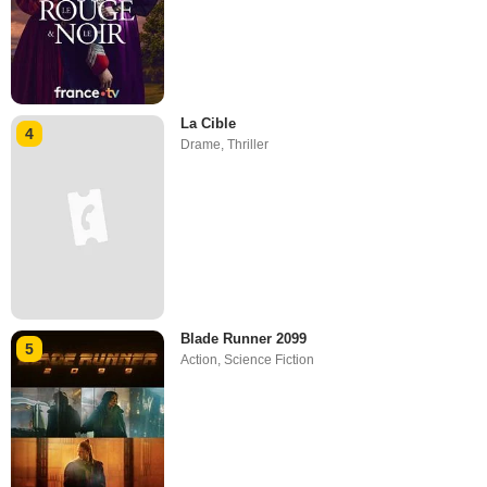
La Cible
4
Drame
,
Thriller
Blade Runner 2099
5
Action
,
Science Fiction