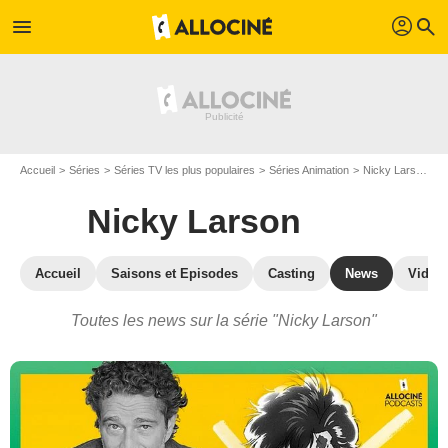
profil
menu
search
Accueil
Séries
Séries TV les plus populaires
Séries Animation
Nicky Larson
A
Nicky Larson
Accueil
Saisons et Episodes
Casting
News
Vidéo
Toutes les news sur la série "Nicky Larson"