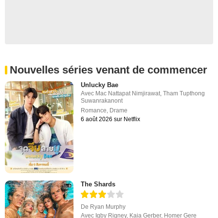
Nouvelles séries venant de commencer
Unlucky Bae
Avec
Mac Nattapat Nimjirawat
,
Tham Tupthong
Suwanrakanont
Romance
,
Drame
6 août 2026 sur Netflix
The Shards
De
Ryan Murphy
Avec
Igby Rigney
,
Kaia Gerber
,
Homer Gere