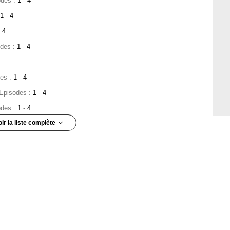
odes :
1
-
4
1
-
4
4
odes :
1
-
4
des :
1
-
4
 Episodes :
1
-
4
odes :
1
-
4
oir la liste complète
5
e :
6
sode :
8
isode :
9