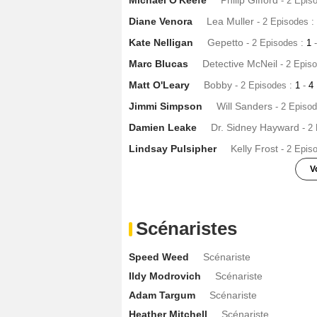
- 2 Epis
Diane Venora
Lea Muller
- 2 Episodes :
Kate Nelligan
Gepetto
- 2 Episodes :
1
-
Marc Blucas
Detective McNeil
- 2 Epis
Matt O'Leary
Bobby
- 2 Episodes :
1
-
4
Jimmi Simpson
Will Sanders
- 2 Episo
Damien Leake
Dr. Sidney Hayward
- 2
Lindsay Pulsipher
Kelly Frost
- 2 Epis
V
John Cassini
Alan Pulido
- 1 Episode :
Paul Fitzgerald
Lucas Nash
- 1 Episod
Scénaristes
Will Estes
Kevin Pierce
- 1 Episode :
7
Speed Weed
Scénariste
Patrick Carroll
Dylan Petraneck
- 1 Epi
Ildy Modrovich
Scénariste
Colin Lawrence
Detective Byrne
- 1 Ep
Adam Targum
Scénariste
T. Ryan Mooney
Marco
- 1 Episode :
10
Heather Mitchell
Scénariste