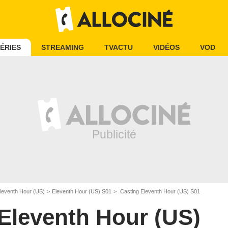
ÉRIES
STREAMING
TVACTU
VIDÉOS
VOD
leventh Hour (US)
Eleventh Hour (US) S01
Casting Eleventh Hour (US) S01
Eleventh Hour (US)