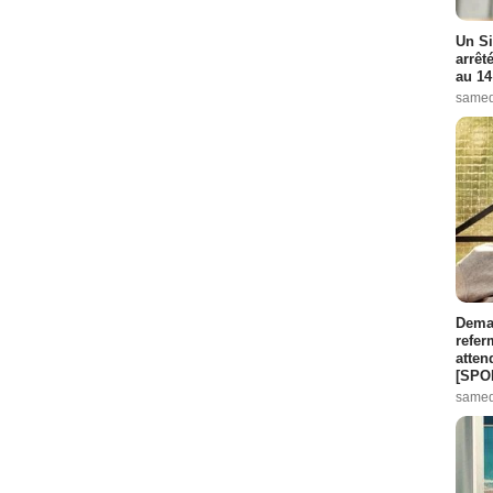
e :
14
Un Si
pisode :
15
arrêt
au 14
de :
16
samed
pisode :
18
Episode :
3
Episode :
2
e :
5
 Episode :
6
7
Demai
refer
atten
[SPO
 Episode :
9
samed
e :
10
 :
11
pisode :
12