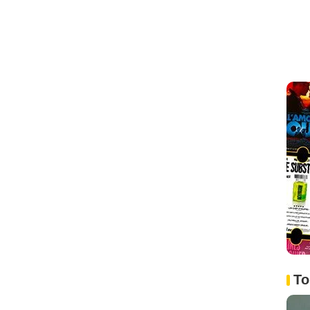
sode :
13
e :
3
 1 Episode :
4
:
5
 :
6
de :
7
isode :
8
sode :
9
1
12
pisode :
13
To
sode :
14