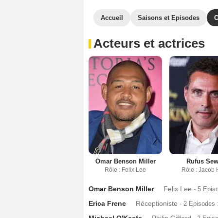
Accueil
Saisons et Episodes
C
Acteurs et actrices
Omar Benson Miller
Rufus Sew
Rôle : Felix Lee
Rôle : Jacob
Omar Benson Miller
Felix Lee
- 5 Epis
Erica Frene
Réceptioniste
- 2 Episodes 
Michael O'Keefe
Philip Gifford