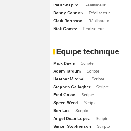
Mina Badie
Rebecca Wease
- 1 Episod
Paul Shapiro
Réalisateur
Valerie Cruz
Coco Delgado
- 1 Episode 
Danny Cannon
Réalisateur
Shondrella Avery
Louella
- 1 Episode :
Clark Johnson
Réalisateur
Nick Gomez
Réalisateur
R. Lee Ermey
Bob Henson
- 1 Episode 
Erica Gimpel
Lizzie Summers
- 1 Episo
Oded Fehr
Calvert Rigdon
- 1 Episode 
Equipe technique
Marisol Ramirez
Détective Carla Cord
Mick Davis
Scripte
Judd Nelson
Dr. Bruce Nesic
- 1 Episo
Adam Targum
Scripte
Torri Higginson
Alex
- 1 Episode :
8
Heather Mitchell
Scripte
Andrew Hedge
Officier McEachern
- 1
Stephen Gallagher
Scripte
Jay Caputo
Javier
- 1 Episode :
10
Fred Golan
Scripte
Myndy Crist
Docteur Veronica Reeves
Speed Weed
Scripte
Christopher John Fields
Dr. Bruce T
Ben Lee
Scripte
Presciliana Esparolini
Carla Gamaro
Angel Dean Lopez
Scripte
Susan May Pratt
Erica Gillman
- 1 Epi
Simon Stephenson
Scripte