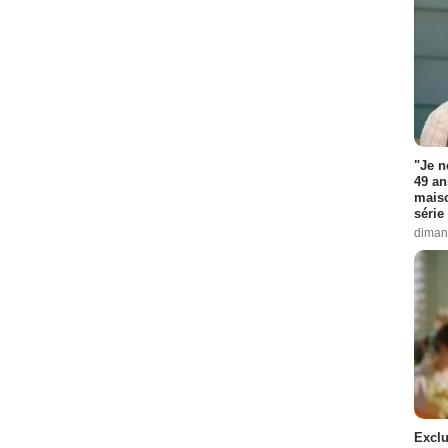
e :
15
:
17
18
:
3
de :
2
:
5
"Je n
49 an
ero
- 1 Episode :
6
maiso
série 
de :
7
diman
 Episode :
9
- 1 Episode :
11
empleton
- 1 Episode :
12
- 1 Episode :
13
sode :
14
Exclu