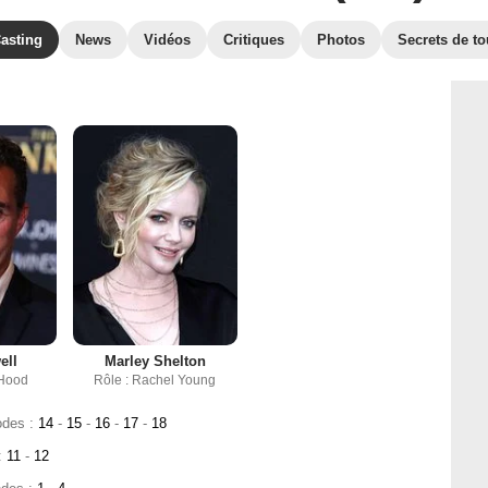
asting
News
Vidéos
Critiques
Photos
Secrets de t
ell
Marley Shelton
 Hood
Rôle : Rachel Young
odes :
14
-
15
-
16
-
17
-
18
:
11
-
12