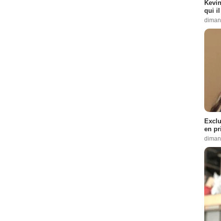
Kevin
- 1 Episode :
15
qui i
16
diman
e :
17
de :
18
de :
3
 1 Episode :
2
:
5
isode :
6
Exclu
sode :
7
en pr
pisode :
8
diman
 :
9
1
Episode :
12
an
- 1 Episode :
13