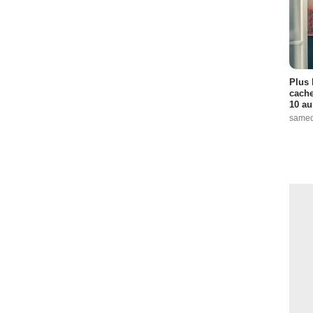
 :
14
de :
15
 :
16
Plus 
cache
de :
17
10 au
sode :
18
samed
 :
3
:
2
:
5
7
:
8
:
10
 1 Episode :
11