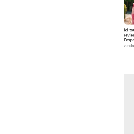
 Episode :
18
 :
1
- 1 Episode :
3
Ici t
revie
ode :
12
l'esp
ode :
13
vendr
:
18
sode :
9
de :
15
ode :
13
gatoires de la CAT
- 1 Episode :
16
 :
1
sode :
14