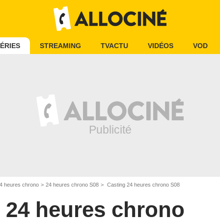
ÉRIES
STREAMING
TVACTU
VIDÉOS
VOD
4 heures chrono
24 heures chrono S08
Casting 24 heures chrono S08
24 heures chrono