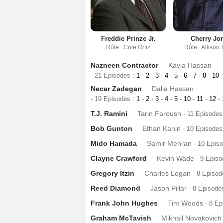
Freddie Prinze Jr.
Cherry Jo
Rôle : Cole Ortiz
Rôle : Allison 
Nazneen Contractor
Kayla Hassan
- 21 Episodes :
1
-
2
-
3
-
4
-
5
-
6
-
7
-
8
-
10
-
Necar Zadegan
Dalia Hassan
- 19 Episodes :
1
-
2
-
3
-
4
-
5
-
10
-
11
-
12
-
T.J. Ramini
Tarin Faroush
- 11 Episodes
Bob Gunton
Ethan Kanin
- 10 Episodes
Mido Hamada
Samir Mehran
- 10 Epis
Clayne Crawford
Kevin Wade
- 9 Epis
Gregory Itzin
Charles Logan
- 8 Episod
Reed Diamond
Jason Pillar
- 8 Episode
Frank John Hughes
Tim Woods
- 8 E
Graham McTavish
Mikhail Novakovich