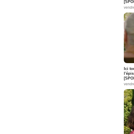
[SPO
vendr
11
-
12
-
13
s :
8
-
9
-
10
- 3 Episodes :
22
-
23
-
24
7
7
-
8
des :
9
-
10
-
11
14
-
16
Ici t
5
-
6
-
7
l'épi
[SPO
l
- 3 Episodes :
19
-
20
-
22
vendr
des :
2
-
3
-
4
n
- 3 Episodes :
5
-
6
-
7
s :
1
-
2
 Episodes :
10
-
11
es :
19
-
20
 l'ONU
- 2 Episodes :
23
-
24