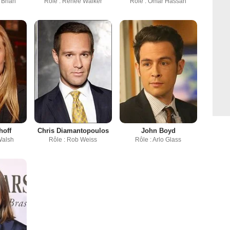
'Brian
Rôle : Renee Walker
Rôle : Omar Hassan
hoff
Chris Diamantopoulos
John Boyd
Walsh
Rôle : Rob Weiss
Rôle : Arlo Glass