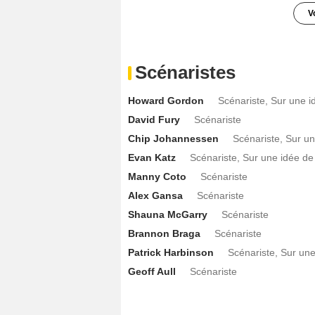
V
Navid Negahban
Jamot
- 8 Episodes :
Jürgen Prochnow
Sergei Bazhaev
- 7
Scénaristes
David Anders
Josef Bazhaev
- 6 Episo
Howard Gordon
Scénariste, Sur une i
Julian Morris
Agent Owen
- 6 Episodes
David Fury
Scénariste
Jennifer Westfeldt
Meredith Reed
- 6
Chip Johannessen
Scénariste, Sur u
Hrach Titizian
Nabeel
- 6 Episodes :
7
-
Evan Katz
Scénariste, Sur une idée de
Akbar Kurtha
Farhad Hassan
- 5 Epis
Manny Coto
Scénariste
Julie Claire
Eden Linley
- 5 Episodes :
Alex Gansa
Scénariste
Michael Madsen
Jim Ricker
- 4 Episod
Shauna McGarry
Scénariste
Doug Hutchison
Davros
- 4 Episodes :
Brannon Braga
Scénariste
Gene Farber
Oleg Bazhaev
- 4 Episode
Patrick Harbinson
Scénariste, Sur une
Ethan Rains
Ali
Geoff Aull
Scénariste
- 4 Episodes :
9
-
10
-
1
Matthew Yang King
Agent King
- 4 Ep
Joel Bissonnette
Pavel
- 4 Episodes :