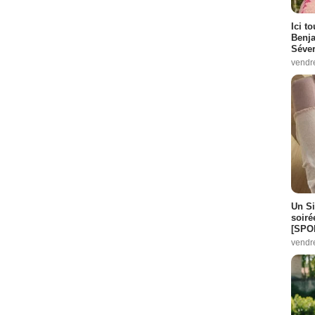
 2 Episodes :
14
-
15
Ici t
Benj
2
Séver
vendr
Episodes :
8
-
9
s :
14
-
15
pisodes :
2
-
3
es :
5
-
6
isodes :
6
-
7
des :
21
-
22
Un Si
2
-
3
soiré
[SPO
s :
19
-
22
vendr
:
23
-
24
sodes :
22
-
24