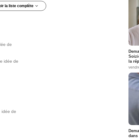
oir la liste complète
6
-
17
-
19
-
20
-
21
-
22
-
23
-
24
 Episodes :
4
-
5
-
6
-
7
-
8
-
9
-
18
des :
4
-
5
-
6
-
7
-
8
-
9
dée de
 :
8
-
9
-
10
-
11
-
12
-
13
Demai
 Episodes :
1
-
2
-
3
-
4
-
21
-
22
Soizi
ne idée de
la ré
8
-
10
-
11
-
12
-
14
vendr
odes :
1
-
2
-
3
-
4
-
5
20
-
21
-
22
-
23
-
24
es :
19
-
21
-
22
-
23
1
-
2
-
3
-
4
s :
4
-
5
-
6
-
7
 idée de
1
-
13
isodes :
10
-
11
-
12
-
13
Demai
dans 
17
-
20
-
21
-
22