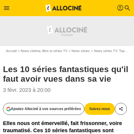
profil
menu
search
Accueil
News cinéma, films et séries TV
News séries
News séries TV: Top et Flop
Les 10 séries fantastiques qu'il
faut avoir vues dans sa vie
3 févr. 2023 à 20:00
Fox
Ajoutez Allociné à vos sources préférées
Suivez-nous
Partag
Elles nous ont émerveillé, fait frissonner, voire
traumatisé. Ces 10 séries fantastiques sont