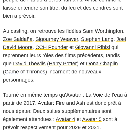
laisse entendre son titre, du feu et des cendres sont
bien à prévoir.
Au casting, on retrouve les fidèles
Sam Worthington
,
Zoe Saldaña
,
Sigourney Weaver
,
Stephen Lang
,
Joel
David Moore
,
CCH Pounder
et
Giovanni Ribisi
qui
reprennent leurs rôles des films précédents, tandis
que
David Thewlis
(
Harry Potter
) et
Oona Chaplin
(
Game of Thrones
) incarnent de nouveaux
personnages.
Tourné en même temps qu’
Avatar : La Voie de l’eau
à
partir de 2017,
Avatar: Fire and Ash
est donc prêt à
nous épater. Deux suites supplémentaires sont
également attendues :
Avatar 4
et
Avatar 5
sont à
prévoir respectivement pour 2029 et 2031.