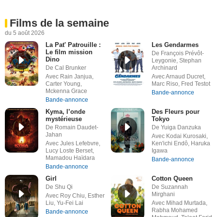
Films de la semaine
du 5 août 2026
La Pat' Patrouille :
Les Gendarmes
Le film mission
De François Prévôt-
Dino
Leygonie, Stephan
De Cal Brunker
Archinard
Avec Rain Janjua,
Avec Arnaud Ducret,
Carter Young,
Marc Riso, Fred Testot
Mckenna Grace
Bande-annonce
Bande-annonce
Kyma, l’onde
Des Fleurs pour
mystérieuse
Tokyo
De Romain Daudet-
De Yuiga Danzuka
Jahan
Avec Kodai Kurosaki,
Avec Jules Lefebvre,
Ken'ichi Endô, Haruka
Lucy Loste Berset,
Igawa
Mamadou Haïdara
Bande-annonce
Bande-annonce
Girl
Cotton Queen
De Shu Qi
De Suzannah
Mirghani
Avec Roy Chiu, Esther
Liu, Yu-Fei Lai
Avec Mihad Murtada,
Rabha Mohamed
Bande-annonce