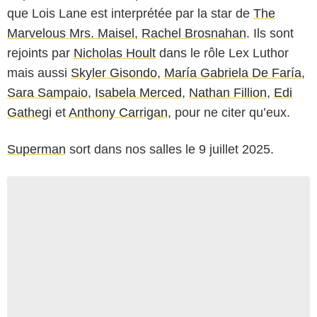
que Lois Lane est interprétée par la star de
The
Marvelous Mrs. Maisel
,
Rachel Brosnahan
. Ils sont
rejoints par
Nicholas Hoult
dans le rôle Lex Luthor
mais aussi
Skyler Gisondo
,
María Gabriela De Faría
,
Sara Sampaio
,
Isabela Merced
,
Nathan Fillion
,
Edi
Gathegi
et
Anthony Carrigan
, pour ne citer qu’eux.
Superman
sort dans nos salles le 9 juillet 2025.