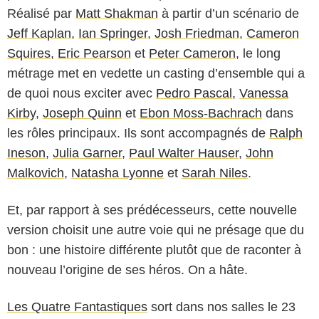
Réalisé par
Matt Shakman
à partir d’un scénario de
Jeff Kaplan
,
Ian Springer
,
Josh Friedman
,
Cameron
Squires
,
Eric Pearson
et
Peter Cameron
, le long
métrage met en vedette un casting d’ensemble qui a
de quoi nous exciter avec
Pedro Pascal
,
Vanessa
Kirby
,
Joseph Quinn
et
Ebon Moss-Bachrach
dans
les rôles principaux. Ils sont accompagnés de
Ralph
Ineson
,
Julia Garner
,
Paul Walter Hauser
,
John
Malkovich
,
Natasha Lyonne
et
Sarah Niles
.
Et, par rapport à ses prédécesseurs, cette nouvelle
version choisit une autre voie qui ne présage que du
bon : une histoire différente plutôt que de raconter à
nouveau l’origine de ses héros. On a hâte.
Les Quatre Fantastiques
sort dans nos salles le 23