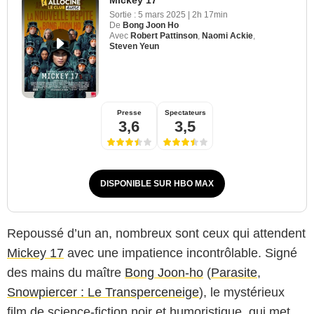
Sortie :
5 mars 2025
|
2h 17min
De
Bong Joon Ho
Avec
Robert Pattinson
,
Naomi Ackie
,
Steven Yeun
Presse
Spectateurs
3,6
3,5
DISPONIBLE SUR HBO MAX
Repoussé d’un an, nombreux sont ceux qui attendent
Mickey 17
avec une impatience incontrôlable. Signé
des mains du maître
Bong Joon-ho
(
Parasite
,
Snowpiercer : Le Transperceneige
), le mystérieux
film de science-fiction noir et humoristique, qui met