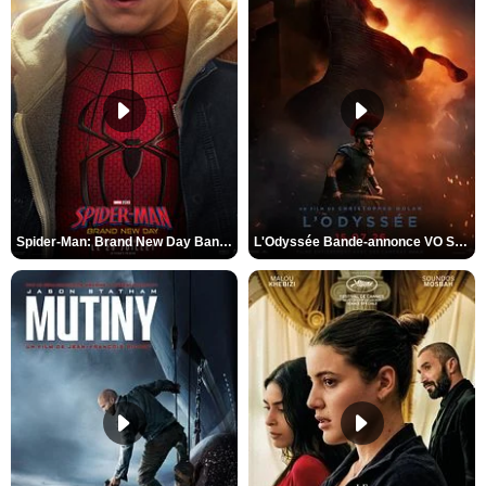
Spider-Man: Brand New Day Bande-annonce VO STFR
L'Odyssée Bande-annonce VO STFR