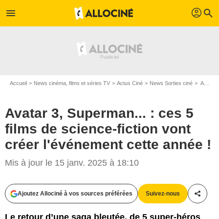
profil
menu
search
Accueil
News cinéma, films et séries TV
Actus Ciné
News Sorties ciné
Avatar 3, Superman... : ces 5 films de science-fiction vont créer l'événement cette année !
Avatar 3, Superman... : ces 5
films de science-fiction vont
créer l'événement cette année !
Mis à jour le 15 janv. 2025 à 18:10
Ajoutez Allociné à vos sources préférées
Suivez-nous
Partag
Le retour d’une saga bleutée, de 5 super-héros