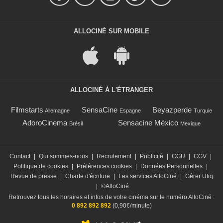
ALLOCINÉ SUR MOBILE
ALLOCINÉ À L'ÉTRANGER
Filmstarts
SensaCine
Beyazperde
Allemagne
Espagne
Turquie
AdoroCinema
Sensacine México
Brésil
Mexique
Contact
|
Qui sommes-nous
|
Recrutement
|
Publicité
|
CGU
|
CGV
|
Politique de cookies
|
Préférences cookies
|
Données Personnelles
|
Revue de presse
|
Charte d'écriture
|
Les services AlloCiné
|
Gérer Utiq
|
©AlloCiné
Retrouvez tous les horaires et infos de votre cinéma sur le numéro AlloCiné :
0 892 892 892
(0,90€/minute)