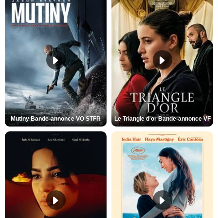
Mutiny Bande-annonce VO STFR
Le Triangle d'or Bande-annonce VF