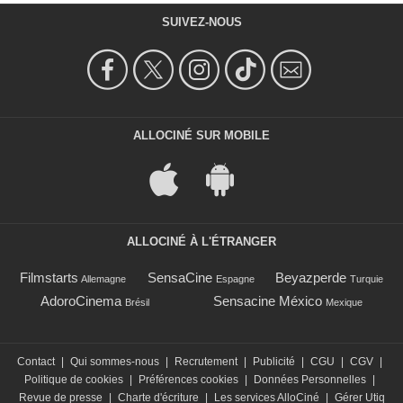
SUIVEZ-NOUS
ALLOCINÉ SUR MOBILE
ALLOCINÉ À L'ÉTRANGER
Filmstarts
SensaCine
Beyazperde
Allemagne
Espagne
Turquie
AdoroCinema
Sensacine México
Brésil
Mexique
Contact
|
Qui sommes-nous
|
Recrutement
|
Publicité
|
CGU
|
CGV
|
Politique de cookies
|
Préférences cookies
|
Données Personnelles
|
Revue de presse
|
Charte d'écriture
|
Les services AlloCiné
|
Gérer Utiq