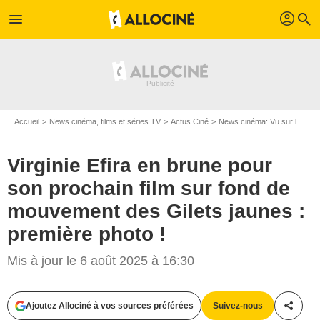
profil
menu
search
Accueil
News cinéma, films et séries TV
Actus Ciné
News cinéma: Vu sur le web
Virginie Efira en brune pour
son prochain film sur fond de
mouvement des Gilets jaunes :
première photo !
Mis à jour le 6 août 2025 à 16:30
Ajoutez Allociné à vos sources préférées
Suivez-nous
Partag