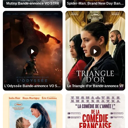
Mutiny Bande-annonce VO STFR
Spider-Man: Brand New Day Bande-annonce VO STFR
L'Odyssée Bande-annonce VO STFR
Le Triangle d'or Bande-annonce VF