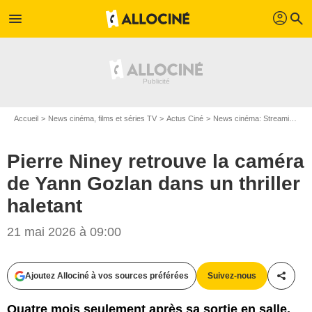
profil
menu
search
Accueil
News cinéma, films et séries TV
Actus Ciné
News cinéma: Streaming
P
Pierre Niney retrouve la caméra
de Yann Gozlan dans un thriller
haletant
21 mai 2026 à 09:00
Ajoutez Allociné à vos sources préférées
Suivez-nous
Partag
Quatre mois seulement après sa sortie en salle,