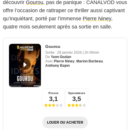
découvrir
Gourou
, pas de panique : CANALVOD vous
offre l’occasion de rattraper ce thriller aussi captivant
qu’inquiétant, porté par l’immense
Pierre Niney
,
quatre mois seulement après sa sortie en salle.
Gourou
Sortie :
28 janvier 2026
|
2h 06min
De
Yann Gozlan
Avec
Pierre Niney
,
Marion Barbeau
,
Anthony Bajon
Presse
Spectateurs
3,1
3,5
LOUER OU ACHETER