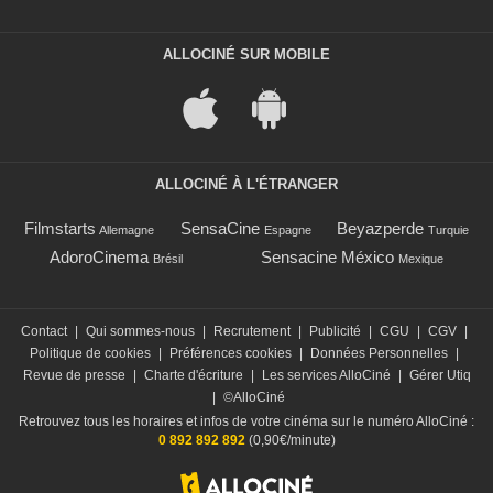
ALLOCINÉ SUR MOBILE
ALLOCINÉ À L'ÉTRANGER
Filmstarts
SensaCine
Beyazperde
Allemagne
Espagne
Turquie
AdoroCinema
Sensacine México
Brésil
Mexique
Contact
|
Qui sommes-nous
|
Recrutement
|
Publicité
|
CGU
|
CGV
|
Politique de cookies
|
Préférences cookies
|
Données Personnelles
|
Revue de presse
|
Charte d'écriture
|
Les services AlloCiné
|
Gérer Utiq
|
©AlloCiné
Retrouvez tous les horaires et infos de votre cinéma sur le numéro AlloCiné :
0 892 892 892
(0,90€/minute)