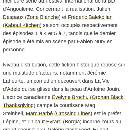
meilleure série au Festival international de la BD
d'Angoulême. Concernant la réalisation,
Julien
Despaux
(
Zone Blanche
) et
Frédéric Balekdjian
(
Kaboul Kitchen
) se sont occupés respectivement
des épisodes 1 à 4 et 5 à 7, tandis que le dernier
épisode a été mis en scène par Fabien Nury en
personne.
Niveau distribution, cette fiction historique repose sur
une multitude d’acteurs, notamment
Jérémie
Laheurte
, un comédien découvert dans
La Vie
d’Adèle
qui se glisse dans la peau d’Antoine Jouin.
L’actrice canadienne
Évelyne Brochu
(
Orphan Black
,
Thanksgiving
) campe la courtisane Meg
Steinheil,
Marc Barbé
(
Crossing Lines
) est le préfet
Lépine, et
Thibaut Evrard
(
Borgia
) incarne l’ours au
grand coeur Fiersi.
Valérie Dashwood
,
Hubert