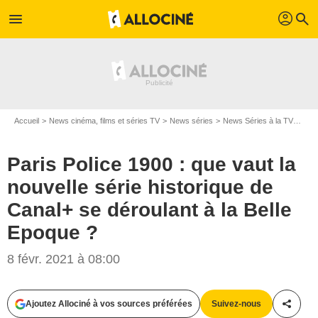
profil
menu
search
Accueil
News cinéma, films et séries TV
News séries
News Séries à la TV
Pari
Paris Police 1900 : que vaut la
nouvelle série historique de
Canal+ se déroulant à la Belle
Epoque ?
8 févr. 2021 à 08:00
Ajoutez Allociné à vos sources préférées
Suivez-nous
Partag