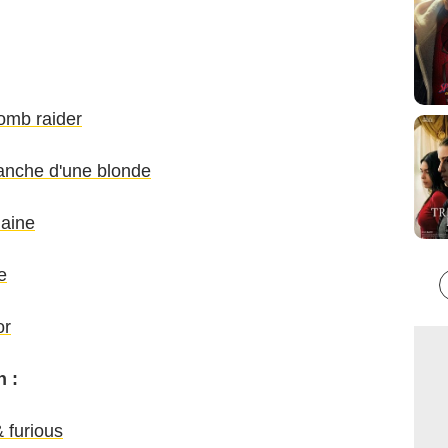
Tomb raider
anche d'une blonde
haine
e
or
n :
 furious