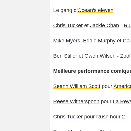
Le gang d'
Ocean's eleven
Chris Tucker
et
Jackie Chan
-
Ru
Mike Myers
,
Eddie Murphy
et
Ca
Ben Stiller
et
Owen Wilson
-
Zool
Meilleure performance comique
Seann William Scott
pour
America
Reese Witherspoon
pour
La Rev
Chris Tucker
pour
Rush hour 2