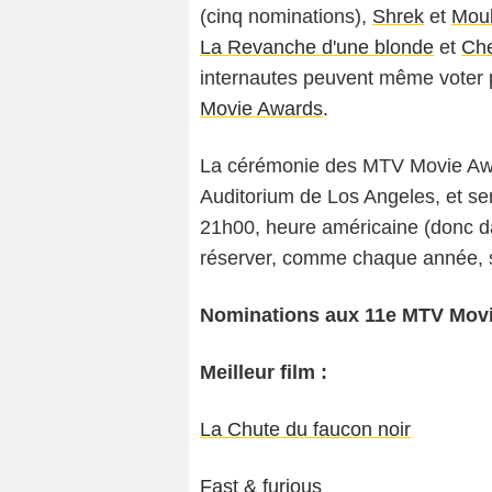
(cinq nominations),
Shrek
et
Moul
La Revanche d'une blonde
et
Che
internautes peuvent même voter p
Movie Awards
.
La cérémonie des MTV Movie Awar
Auditorium de Los Angeles, et ser
21h00, heure américaine (donc dan
réserver, comme chaque année, son
Nominations aux 11e MTV Movi
Meilleur film :
La Chute du faucon noir
Fast & furious