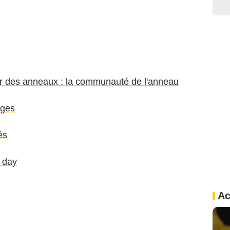
r des anneaux : la communauté de l'anneau
nges
és
g day
Ac