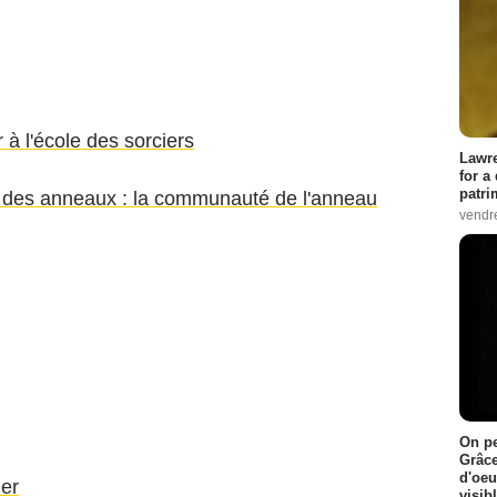
 à l'école des sorciers
Lawre
for a
patri
 des anneaux : la communauté de l'anneau
vendre
On pe
Grâce
d'oeu
ier
visib