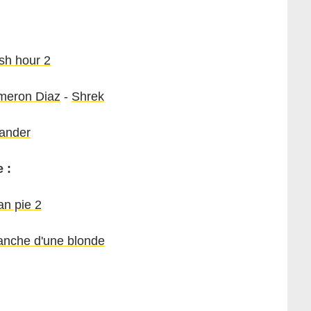
sh hour 2
meron Diaz
-
Shrek
ander
 :
n pie 2
anche d'une blonde