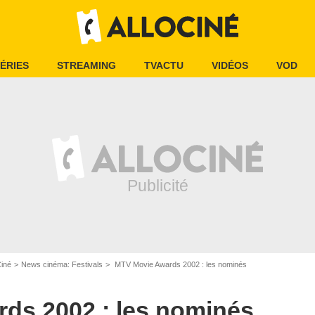
ÉRIES
STREAMING
TVACTU
VIDÉOS
VOD
Ciné
News cinéma: Festivals
MTV Movie Awards 2002 : les nominés
ds 2002 : les nominés