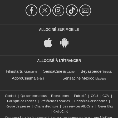
ALLOCINÉ SUR MOBILE
ALLOCINÉ À L'ÉTRANGER
Filmstarts
SensaCine
Beyazperde
Allemagne
Espagne
Turquie
AdoroCinema
Sensacine México
Brésil
Mexique
Contact
|
Qui sommes-nous
|
Recrutement
|
Publicité
|
CGU
|
CGV
|
Politique de cookies
|
Préférences cookies
|
Données Personnelles
|
Revue de presse
|
Charte d'écriture
|
Les services AlloCiné
|
Gérer Utiq
|
©AlloCiné
Retrouvez tous les horaires et infos de votre cinéma sur le numéro AlloCiné :