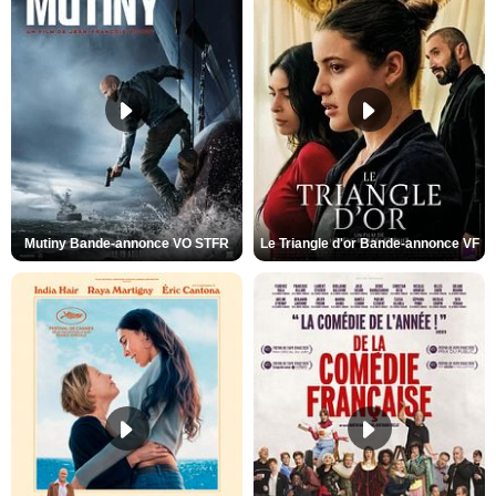
Mutiny Bande-annonce VO STFR
Le Triangle d'or Bande-annonce VF