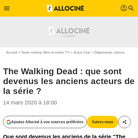
profil
menu
search
Accueil
News cinéma, films et séries TV
Actus Ciné
Diaporamas cinéma
The Wa
The Walking Dead : que sont
devenus les anciens acteurs de
la série ?
14 mars 2020 à 18:00
AMC
Ajoutez Allociné à vos sources préférées
Suivez-nous
Partag
Que sont devenus les anciens de la série "The