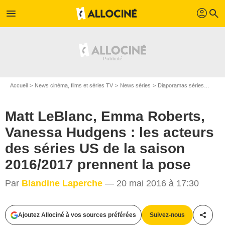
profil
menu
search
Accueil
News cinéma, films et séries TV
News séries
Diaporamas séries
Matt 
Matt LeBlanc, Emma Roberts,
Vanessa Hudgens : les acteurs
des séries US de la saison
2016/2017 prennent la pose
Par
Blandine Laperche
— 20 mai 2016 à 17:30
Ajoutez Allociné à vos sources préférées
Suivez-nous
Partag