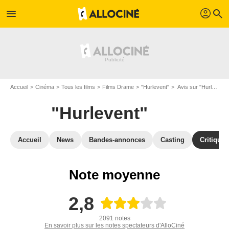
profil
menu
search
Accueil
Cinéma
Tous les films
Films Drame
"Hurlevent"
Avis sur "Hurlevent"
"Hurlevent"
Accueil
News
Bandes-annonces
Casting
Critiques
Note moyenne
2,8
2091 notes
En savoir plus sur les notes spectateurs d'AlloCiné