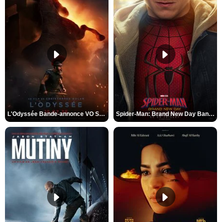
L'Odyssée Bande-annonce VO STFR
Spider-Man: Brand New Day Bande-annonce VO STFR