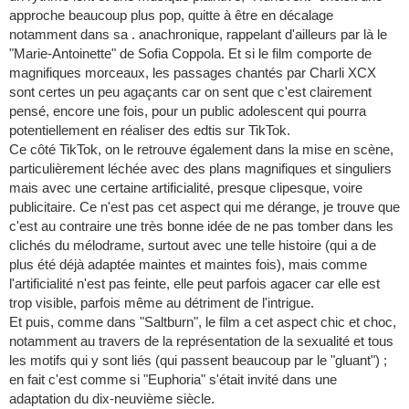
approche beaucoup plus pop, quitte à être en décalage
notamment dans sa . anachronique, rappelant d'ailleurs par là le
"Marie-Antoinette" de Sofia Coppola. Et si le film comporte de
magnifiques morceaux, les passages chantés par Charli XCX
sont certes un peu agaçants car on sent que c'est clairement
pensé, encore une fois, pour un public adolescent qui pourra
potentiellement en réaliser des edtis sur TikTok.
Ce côté TikTok, on le retrouve également dans la mise en scène,
particulièrement léchée avec des plans magnifiques et singuliers
mais avec une certaine artificialité, presque clipesque, voire
publicitaire. Ce n'est pas cet aspect qui me dérange, je trouve que
c'est au contraire une très bonne idée de ne pas tomber dans les
clichés du mélodrame, surtout avec une telle histoire (qui a de
plus été déjà adaptée maintes et maintes fois), mais comme
l'artificialité n'est pas feinte, elle peut parfois agacer car elle est
trop visible, parfois même au détriment de l'intrigue.
Et puis, comme dans "Saltburn", le film a cet aspect chic et choc,
notamment au travers de la représentation de la sexualité et tous
les motifs qui y sont liés (qui passent beaucoup par le "gluant") ;
en fait c'est comme si "Euphoria" s'était invité dans une
adaptation du dix-neuvième siècle.