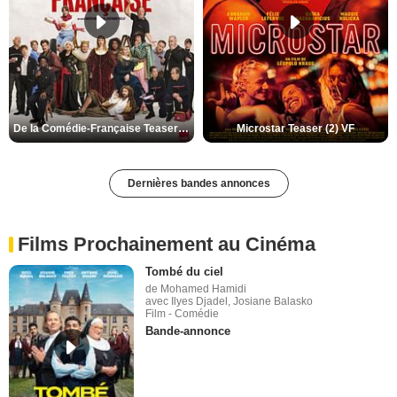
De la Comédie-Française Teaser (3) VF
Microstar Teaser (2) VF
Dernières bandes annonces
Films Prochainement au Cinéma
Tombé du ciel
de Mohamed Hamidi
avec Ilyes Djadel, Josiane Balasko
Film - Comédie
Bande-annonce