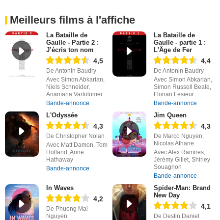
Meilleurs films à l'affiche
La Bataille de
La Bataille de
Gaulle - Partie 2 :
Gaulle - partie 1 :
J’écris ton nom
L'Âge de Fer
4,5
4,4
De Antonin Baudry
De Antonin Baudry
Avec Simon Abkarian,
Avec Simon Abkarian,
Niels Schneider,
Simon Russell Beale,
Anamaria Vartolomei
Florian Lesieur
Bande-annonce
Bande-annonce
L'Odyssée
Jim Queen
4,3
4,3
De Christopher Nolan
De Marco Nguyen,
Nicolas Athane
Avec Matt Damon, Tom
Holland, Anne
Avec Alex Ramires,
Hathaway
Jérémy Gillet, Shirley
Souagnon
Bande-annonce
Bande-annonce
In Waves
Spider-Man: Brand
New Day
4,2
4,1
De Phuong Mai
Nguyen
De Destin Daniel