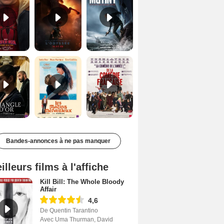
Le Triangle d'or Bande-annonce VF
Les Matins merveilleux Bande-annonce VF
De la Comédie-Française Teaser VF
Bandes-annonces à ne pas manquer
illeurs films à l'affiche
Kill Bill: The Whole Bloody
Affair
4,6
De Quentin Tarantino
Avec Uma Thurman, David