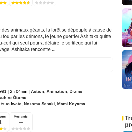
r des animaux géants, la forêt se dépeuple à cause de
 fou par les démons, le jeune guerrier Ashitaka quitte
-cerf qui seul pourra défaire le sortilège qui lui
age, Ashitaka rencontre ...
1991
|
2h 04min
|
Action
,
Animation
,
Drame
suhiro Ôtomo
tsuo Iwata
,
Nozomu Sasaki
,
Mami Koyama
Tr
eurs
Mes amis
1
--
pr