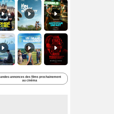
Soudain Bande-annonce VF STFR
Un grand raccourci Bande-annonce VF
Undertone Bande-annonce VO STFR
andes-annonces des films prochainement
au cinéma