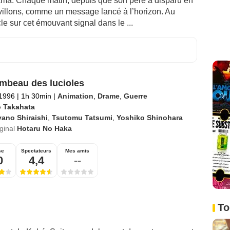
ama. Chaque matin, depuis que son père a disparu en
avillons, comme un message lancé à l’horizon. Au
le sur cet émouvant signal dans le ...
mbeau des lucioles
 1996
|
1h 30min
|
Animation
,
Drame
,
Guerre
o Takahata
ano Shiraishi
,
Tsutomu Tatsumi
,
Yoshiko Shinohara
iginal
Hotaru No Haka
se
Spectateurs
Mes amis
0
4,4
--
To