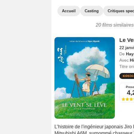
Accueil
Casting
Critiques spec
20 films similaire
Le Ve
22 janv
De
Hay
Avec
H
Titre or
Dè
Pres
4,
L’histoire de l'ingénieur japonais Jir
Mitsubishi A6M, surnommé chasseur Z