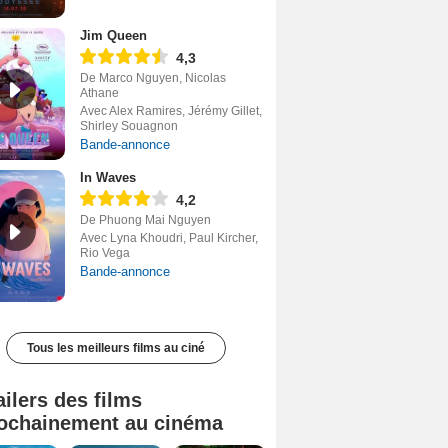
Jim Queen
4,3
De Marco Nguyen, Nicolas
Athane
Avec Alex Ramires, Jérémy Gillet,
Shirley Souagnon
Bande-annonce
In Waves
4,2
De Phuong Mai Nguyen
Avec Lyna Khoudri, Paul Kircher,
Rio Vega
Bande-annonce
Tous les meilleurs films au ciné
ailers des films
ochainement au cinéma
Tombé du ciel Bande-annonce VF
La fin d’Oak Street Bande-annonce VO STFR
Juste pour une nuit Bande-annonce VO STFR