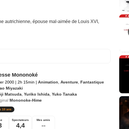
gine autrichienne, épouse mal-aimée de Louis XVI,
cesse Mononoké
ier 2000
|
2h 15min
|
Animation
,
Aventure
,
Fantastique
ao Miyazaki
ôji Matsuda
,
Yuriko Ishida
,
Yuko Tanaka
iginal
Mononoke-Hime
s 10 ans
se
Spectateurs
Mes amis
8
4,4
--