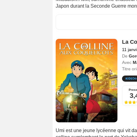
Japon durant la Seconde Guerre mon
La Co
11 janv
De
Gor
Avec
M
Titre or
Dè
Pres
3,
Umi est une jeune lycéenne qui vit d