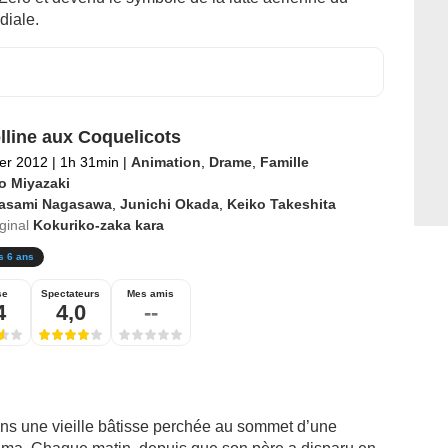
diale.
lline aux Coquelicots
ier 2012
|
1h 31min
|
Animation
,
Drame
,
Famille
o Miyazaki
asami Nagasawa
,
Junichi Okada
,
Keiko Takeshita
iginal
Kokuriko-zaka kara
s 6 ans
se
Spectateurs
Mes amis
4
4,0
--
ans une vieille bâtisse perchée au sommet d’une