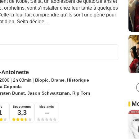
ent de Kobé, Seita, un adolescent de quatorze ans et
, orphelins, vont s’installer chez leur tante à quelques
elle-ci leur fait comprendre qu’ils sont une gêne pour
otidien. Seita décide ...
-Antoinette
 2006
|
2h 03min
|
Biopic
,
Drame
,
Historique
ia Coppola
rsten Dunst
,
Jason Schwartzman
,
Rip Torn
Me
se
Spectateurs
Mes amis
1
3,3
--