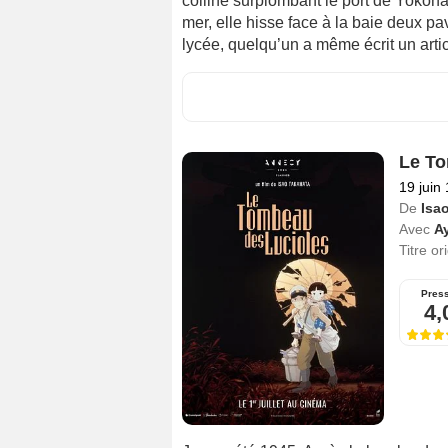
colline surplombant le port de Yokoh
mer, elle hisse face à la baie deux p
lycée, quelqu’un a même écrit un artic
Le To
19 juin
De
Isa
Avec
Ay
Titre or
Pres
4,