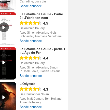
Carradine, Lucy Liu
Bande-annonce
La Bataille de Gaulle - Partie
2 : J’écris ton nom
4,5
De Antonin Baudry
Avec Simon Abkarian, Niels
Schneider, Anamaria Vartolomei
Bande-annonce
La Bataille de Gaulle - partie 1
: L'Âge de Fer
4,4
De Antonin Baudry
Avec Simon Abkarian, Simon
Russell Beale, Florian Lesieur
Bande-annonce
L'Odyssée
4,3
De Christopher Nolan
Avec Matt Damon, Tom Holland,
Anne Hathaway
Bande-annonce