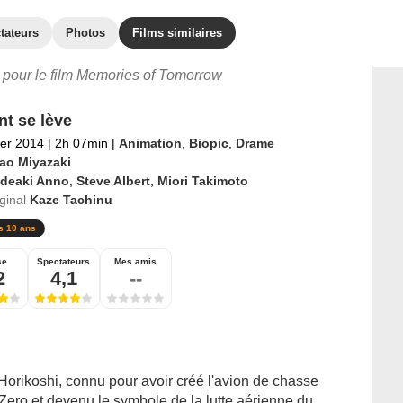
tateurs
Photos
Films similaires
s pour le film Memories of Tomorrow
nt se lève
ier 2014
|
2h 07min
|
Animation
,
Biopic
,
Drame
ao Miyazaki
ideaki Anno
,
Steve Albert
,
Miori Takimoto
iginal
Kaze Tachinu
s 10 ans
se
Spectateurs
Mes amis
2
4,1
--
o Horikoshi, connu pour avoir créé l'avion de chasse
ero et devenu le symbole de la lutte aérienne du