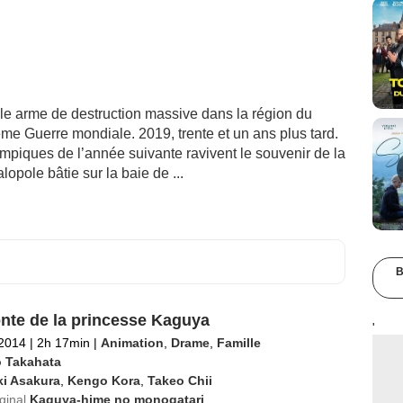
elle arme de destruction massive dans la région du
me Guerre mondiale. 2019, trente et un ans plus tard.
ympiques de l’année suivante ravivent le souvenir de la
pole bâtie sur la baie de ...
B
nte de la princesse Kaguya
'
 2014
|
2h 17min
|
Animation
,
Drame
,
Famille
o Takahata
ki Asakura
,
Kengo Kora
,
Takeo Chii
iginal
Kaguya-hime no monogatari