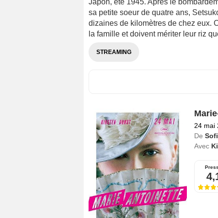
Japon, été 1945. Après le bombardem
sa petite soeur de quatre ans, Setsuko
dizaines de kilomètres de chez eux. C
la famille et doivent mériter leur riz qu
STREAMING
Marie
24 mai
De
Sof
Avec
Ki
Pres
4,