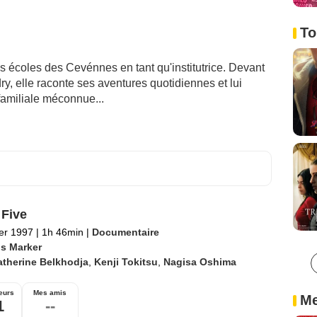
To
s écoles des Cevénnes en tant qu'institutrice. Devant
, elle raconte ses aventures quotidiennes et lui
familiale méconnue...
 Five
ier 1997
|
1h 46min
|
Documentaire
is Marker
atherine Belkhodja
,
Kenji Tokitsu
,
Nagisa Oshima
eurs
Mes amis
Me
1
--