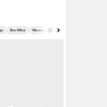
ge
Box Office
Récompenses
Films similaires