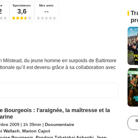
se
Spectateurs
Mes amis
2
3,6
--
Tr
pr
enn Milstead, du jeune homme en surpoids de Baltimore
ionale qu’il est devenu grâce à sa collaboration avec
e Bourgeois : l'araignée, la maîtresse et la
arine
B
mbre 2009
|
1h 39min
|
Documentaire
i Wallach
,
Marion Cajori
ouise Bourgeois
,
Pandora Tabatabai Asbaghi
,
Jean-