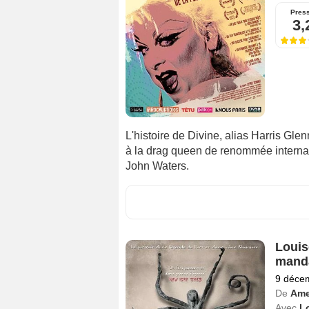
Pres
3,
L'histoire de Divine, alias Harris Gl
à la drag queen de renommée internat
John Waters.
Louis
mand
9 déce
De
Ame
Avec
L