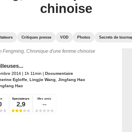
chinoise
tateurs
Critiques presse
VOD
Photos
Secrets de tourna
film Fengming, Chronique d'une femme chinoise
lleuses...
embre 2014
|
1h 11min
|
Documentaire
herine Egloffe
,
Lingjie Wang
,
Jingfang Hao
ingfang Hao
se
Spectateurs
Mes amis
0
2,9
--