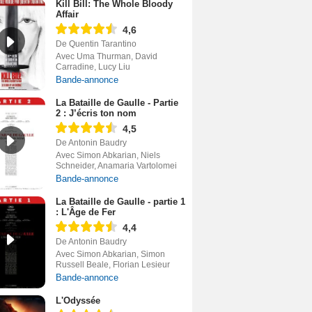
Kill Bill: The Whole Bloody
Affair
4,6
De Quentin Tarantino
Avec Uma Thurman, David
Carradine, Lucy Liu
Bande-annonce
La Bataille de Gaulle - Partie
2 : J’écris ton nom
4,5
De Antonin Baudry
Avec Simon Abkarian, Niels
Schneider, Anamaria Vartolomei
Bande-annonce
La Bataille de Gaulle - partie 1
: L'Âge de Fer
4,4
De Antonin Baudry
Avec Simon Abkarian, Simon
Russell Beale, Florian Lesieur
Bande-annonce
L'Odyssée