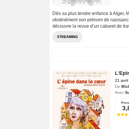
Dès sa plus tendre enfance à Alger, Ma
obstinément son prénom de naissance 
découvre la revue d’un cabaret de trav
STREAMING
L'Epi
21 avri
De
Mic
Avec
S
Pres
3,