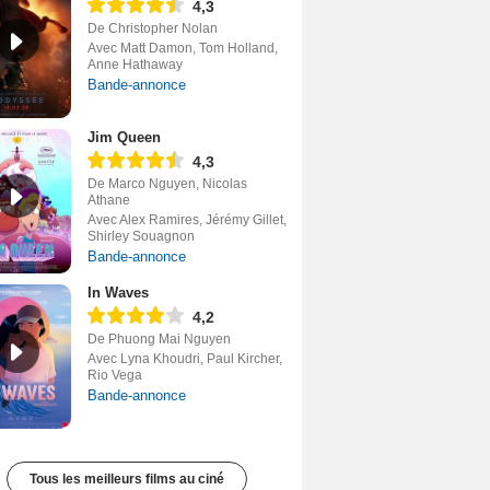
4,3
De Christopher Nolan
Avec Matt Damon, Tom Holland,
Anne Hathaway
Bande-annonce
Jim Queen
4,3
De Marco Nguyen, Nicolas
Athane
Avec Alex Ramires, Jérémy Gillet,
Shirley Souagnon
Bande-annonce
In Waves
4,2
De Phuong Mai Nguyen
Avec Lyna Khoudri, Paul Kircher,
Rio Vega
Bande-annonce
Tous les meilleurs films au ciné