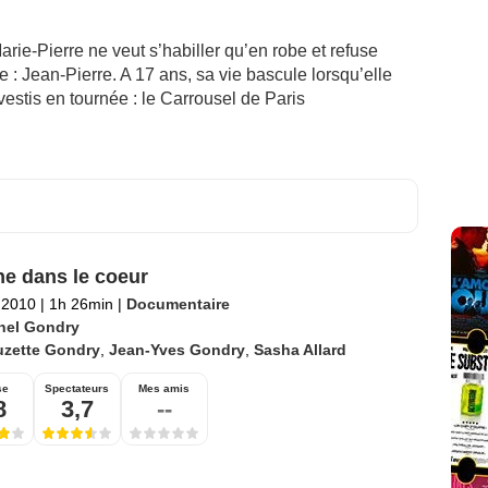
rie-Pierre ne veut s’habiller qu’en robe et refuse
: Jean-Pierre. A 17 ans, sa vie bascule lorsqu’elle
estis en tournée : le Carrousel de Paris
ne dans le coeur
l 2010
|
1h 26min
|
Documentaire
hel Gondry
uzette Gondry
,
Jean-Yves Gondry
,
Sasha Allard
se
Spectateurs
Mes amis
8
3,7
--