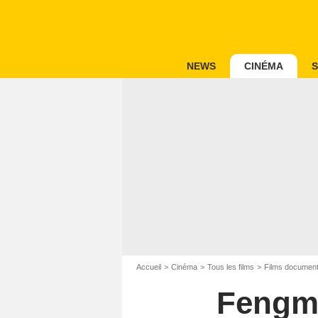
NEWS
CINÉMA
S
Accueil
Cinéma
Tous les films
Films document
Fengmi