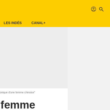
profil
search
LES INDÉS
CANAL+
ronique d'une femme chinoise"
e femme