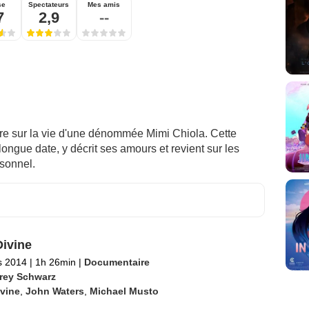
se
Spectateurs
Mes amis
7
2,9
--
re sur la vie d'une dénommée Mimi Chiola. Cette
longue date, y décrit ses amours et revient sur les
sonnel.
Divine
s 2014
|
1h 26min
|
Documentaire
frey Schwarz
vine
,
John Waters
,
Michael Musto