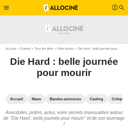
profil
menu
search
Accueil
Cinéma
Tous les films
Films Action
Die Hard : belle journée pour mourir
Die Hard : belle journée
pour mourir
Accueil
News
Bandes-annonces
Casting
Critiques
Anecdotes, potins, actus, voire secrets inavouables autour
de "Die Hard : belle journée pour mourir" et de son tournage
!