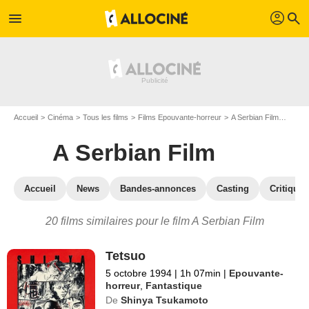
profil
menu
search
Accueil
Cinéma
Tous les films
Films Epouvante-horreur
A Serbian Film
Les fi
A Serbian Film
Accueil
News
Bandes-annonces
Casting
Critiques
20 films similaires pour le film A Serbian Film
Tetsuo
5 octobre 1994
|
1h 07min
|
Epouvante-
horreur
,
Fantastique
De
Shinya Tsukamoto