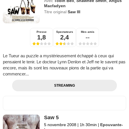
Avec
Tobin Bell
,
Shawnee Smith
,
Angus
Macfadyen
Titre original
Saw III
Presse
Spectateurs
Mes amis
1,8
2,4
--
Le Tueur au puzzle a mystérieusement échappé à ceux qui
pensaient le tenir. Le docteur Lynn Denlon et Jeff ne le savent pas
encore, mais ils sont les nouveaux pions de la partie qui va
commencer...
STREAMING
Saw 5
5 novembre 2008
|
1h 30min
|
Epouvante-