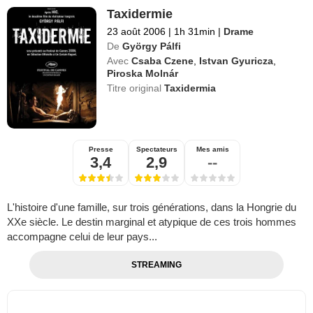
Taxidermie
23 août 2006
|
1h 31min
|
Drame
De
György Pálfi
Avec
Csaba Czene
,
Istvan Gyuricza
,
Piroska Molnár
Titre original
Taxidermia
Presse
Spectateurs
Mes amis
3,4
2,9
--
L'histoire d'une famille, sur trois générations, dans la Hongrie du
XXe siècle. Le destin marginal et atypique de ces trois hommes
accompagne celui de leur pays...
STREAMING