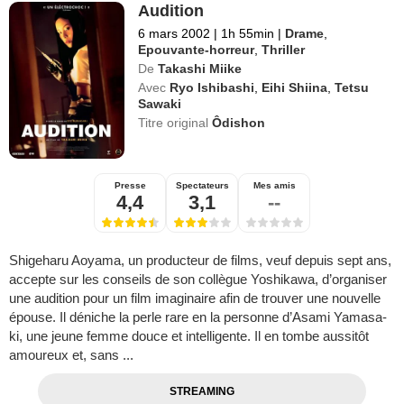
Audition
6 mars 2002
|
1h 55min
|
Drame
,
Epouvante-horreur
,
Thriller
De
Takashi Miike
Avec
Ryo Ishibashi
,
Eihi Shiina
,
Tetsu
Sawaki
Titre original
Ôdishon
Presse
Spectateurs
Mes amis
4,4
3,1
--
Shigeharu Aoyama, un producteur de films, veuf depuis sept ans,
accepte sur les conseils de son collègue Yoshikawa, d’organiser
une audition pour un film imaginaire afin de trouver une nouvelle
épouse. Il déniche la perle rare en la personne d’Asami Yamasa­
ki, une jeune femme douce et intelligente. Il en tombe aussitôt
amoureux et, sans ...
STREAMING