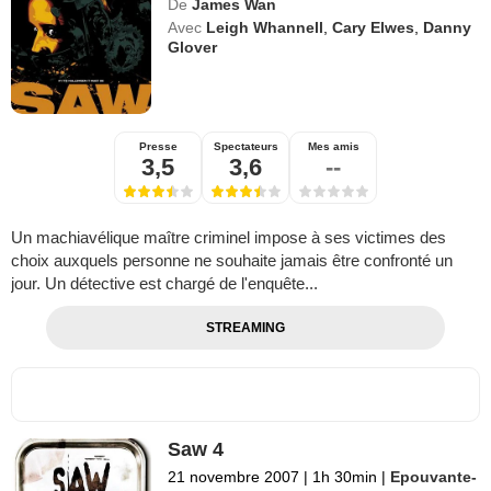
De
James Wan
Avec
Leigh Whannell
,
Cary Elwes
,
Danny
Glover
Presse
Spectateurs
Mes amis
3,5
3,6
--
Un machiavélique maître criminel impose à ses victimes des
choix auxquels personne ne souhaite jamais être confronté un
jour. Un détective est chargé de l'enquête...
STREAMING
Saw 4
21 novembre 2007
|
1h 30min
|
Epouvante-