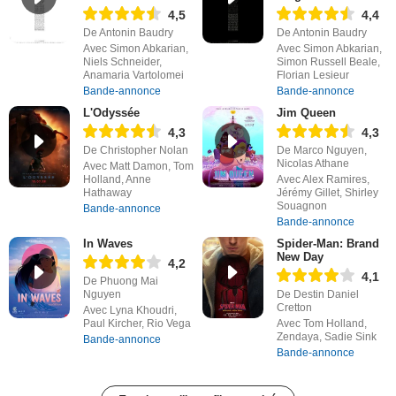
4,5
4,4
De Antonin Baudry
De Antonin Baudry
Avec Simon Abkarian,
Avec Simon Abkarian,
Niels Schneider,
Simon Russell Beale,
Anamaria Vartolomei
Florian Lesieur
Bande-annonce
Bande-annonce
L'Odyssée
Jim Queen
4,3
4,3
De Christopher Nolan
De Marco Nguyen,
Nicolas Athane
Avec Matt Damon, Tom
Holland, Anne
Avec Alex Ramires,
Hathaway
Jérémy Gillet, Shirley
Souagnon
Bande-annonce
Bande-annonce
In Waves
Spider-Man: Brand
New Day
4,2
4,1
De Phuong Mai
Nguyen
De Destin Daniel
Cretton
Avec Lyna Khoudri,
Paul Kircher, Rio Vega
Avec Tom Holland,
Zendaya, Sadie Sink
Bande-annonce
Bande-annonce