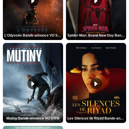
L'Odyssée Bande-annonce VO STFR
Spider-Man: Brand New Day Bande-annonce VO STFR
Mutiny Bande-annonce VO STFR
Les Silences de Riyad Bande-annonce VO STFR