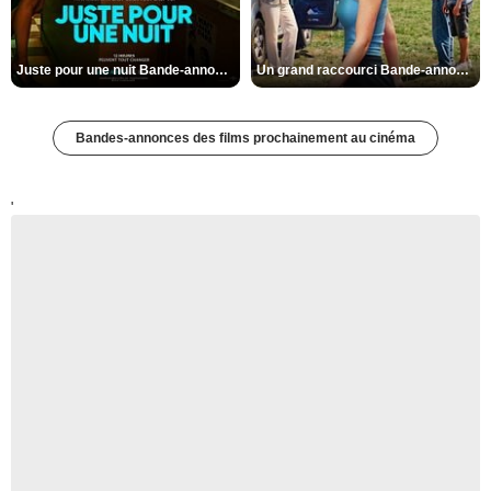
Juste pour une nuit Bande-annonce VO STFR
Un grand raccourci Bande-annonce VF
Bandes-annonces des films prochainement au cinéma
'