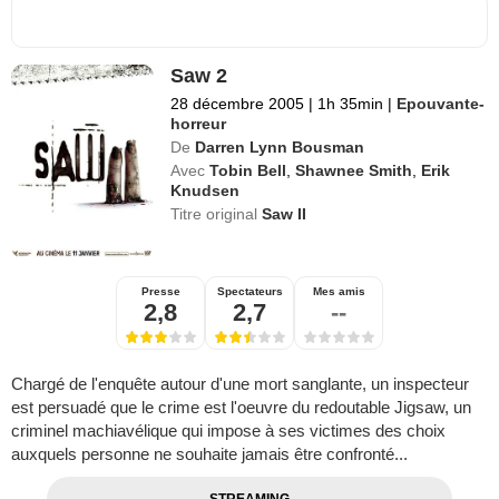
Saw 2
28 décembre 2005
|
1h 35min
|
Epouvante-
horreur
De
Darren Lynn Bousman
Avec
Tobin Bell
,
Shawnee Smith
,
Erik
Knudsen
Titre original
Saw II
Presse
Spectateurs
Mes amis
2,8
2,7
--
Chargé de l'enquête autour d'une mort sanglante, un inspecteur
est persuadé que le crime est l'oeuvre du redoutable Jigsaw, un
criminel machiavélique qui impose à ses victimes des choix
auxquels personne ne souhaite jamais être confronté...