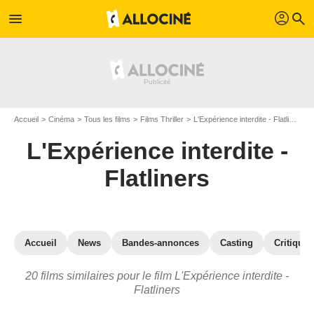
profil
menu
search
Accueil
Cinéma
Tous les films
Films Thriller
L'Expérience interdite - Flatliners
L'Expérience interdite -
Flatliners
Accueil
News
Bandes-annonces
Casting
Critiques
20 films similaires pour le film L'Expérience interdite -
Flatliners