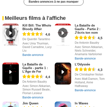
Bandes-annonces à ne pas manquer
Meilleurs films à l'affiche
Kill Bill: The Whole
La Bataille de
Bloody Affair
Gaulle - Partie 2 :
J’écris ton nom
4,6
4,5
De Quentin Tarantino
De Antonin Baudry
Avec Uma Thurman,
David Carradine, Lucy
Avec Simon Abkarian,
Liu
Niels Schneider,
Anamaria Vartolomei
Bande-annonce
Bande-annonce
La Bataille de
L'Odyssée
Gaulle - partie 1 :
4,3
L'Âge de Fer
De Christopher Nolan
4,4
Avec Matt Damon, Tom
De Antonin Baudry
Holland, Anne
Avec Simon Abkarian,
Hathaway
Simon Russell Beale,
Bande-annonce
Florian Lesieur
Bande-annonce
Jim Queen
In Waves