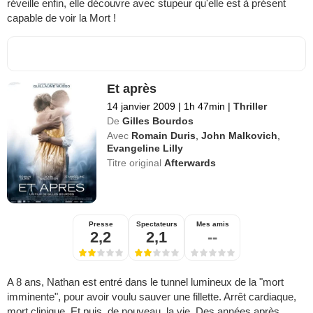
réveille enfin, elle découvre avec stupeur qu'elle est à présent
capable de voir la Mort !
Et après
14 janvier 2009
|
1h 47min
|
Thriller
De
Gilles Bourdos
Avec
Romain Duris
,
John Malkovich
,
Evangeline Lilly
Titre original
Afterwards
Presse
Spectateurs
Mes amis
2,2
2,1
--
A 8 ans, Nathan est entré dans le tunnel lumineux de la "mort
imminente", pour avoir voulu sauver une fillette. Arrêt cardiaque,
mort clinique. Et puis, de nouveau, la vie. Des années après,