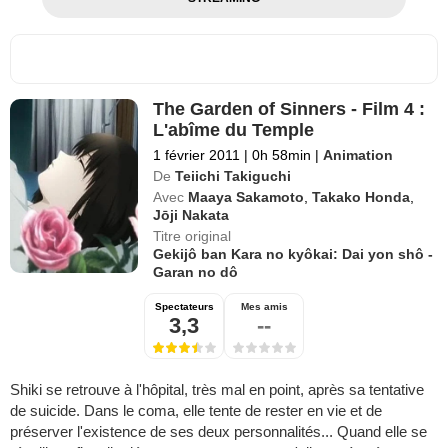
The Garden of Sinners - Film 4 :
L'abîme du Temple
1 février 2011
|
0h 58min
|
Animation
De
Teiichi Takiguchi
Avec
Maaya Sakamoto
,
Takako Honda
,
Jōji Nakata
Titre original
Gekijô ban Kara no kyôkai: Dai yon shô -
Garan no dô
Spectateurs
Mes amis
3,3
--
Shiki se retrouve à l'hôpital, très mal en point, après sa tentative
de suicide. Dans le coma, elle tente de rester en vie et de
préserver l'existence de ses deux personnalités... Quand elle se