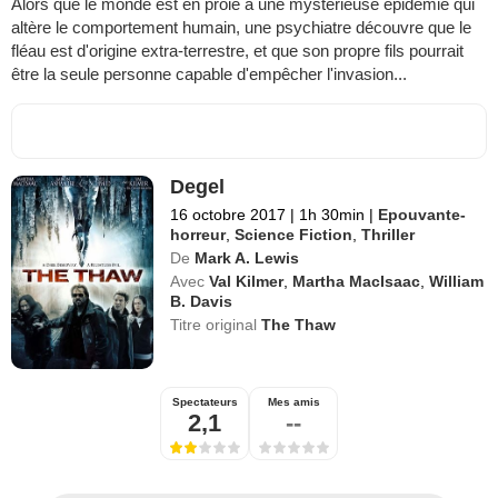
Alors que le monde est en proie à une mystérieuse épidémie qui
altère le comportement humain, une psychiatre découvre que le
fléau est d'origine extra-terrestre, et que son propre fils pourrait
être la seule personne capable d'empêcher l'invasion...
Degel
16 octobre 2017
|
1h 30min
|
Epouvante-
horreur
,
Science Fiction
,
Thriller
De
Mark A. Lewis
Avec
Val Kilmer
,
Martha MacIsaac
,
William
B. Davis
Titre original
The Thaw
Spectateurs
Mes amis
2,1
--