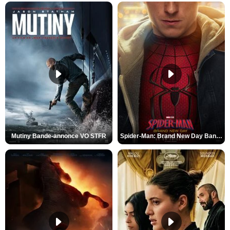
Mutiny Bande-annonce VO STFR
Spider-Man: Brand New Day Bande-annonce VO STFR