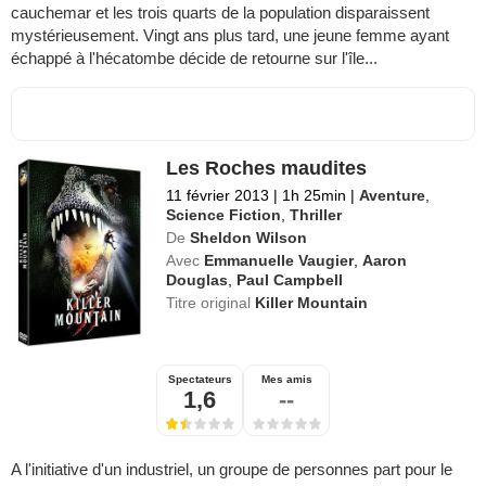
cauchemar et les trois quarts de la population disparaissent
mystérieusement. Vingt ans plus tard, une jeune femme ayant
échappé à l'hécatombe décide de retourne sur l'île...
Les Roches maudites
11 février 2013
|
1h 25min
|
Aventure
,
Science Fiction
,
Thriller
De
Sheldon Wilson
Avec
Emmanuelle Vaugier
,
Aaron
Douglas
,
Paul Campbell
Titre original
Killer Mountain
Spectateurs
Mes amis
1,6
--
A l'initiative d'un industriel, un groupe de personnes part pour le