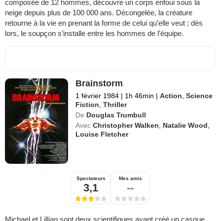
composée de 12 hommes, découvre un corps enfoui sous la
neige depuis plus de 100 000 ans. Décongelée, la créature
retourne à la vie en prenant la forme de celui qu’elle veut ; dès
lors, le soupçon s’installe entre les hommes de l’équipe.
Brainstorm
1 février 1984
|
1h 46min
|
Action
,
Science
Fiction
,
Thriller
De
Douglas Trumbull
Avec
Christopher Walken
,
Natalie Wood
,
Louise Fletcher
Spectateurs
Mes amis
3,1
--
Michael et Lillian sont deux scientifiques ayant créé un casque