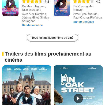
4,3
4,2
De Marco Nguyen,
De Phuong Mai
Nicolas Athane
Nguyen
Avec Alex Ramires,
Avec Lyna Khoudri,
Jérémy Gillet, Shirley
Paul Kircher, Rio Vega
Souagnon
Bande-annonce
Bande-annonce
Tous les meilleurs films au ciné
Trailers des films prochainement au
cinéma