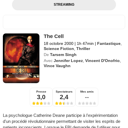
STREAMING
The Cell
18 octobre 2000
|
1h 47min
|
Fantastique
,
Science Fiction
,
Thriller
De
Tarsem Singh
Avec
Jennifer Lopez
,
Vincent D'Onofrio
,
Vince Vaughn
Presse
Spectateurs
Mes amis
3,0
2,4
--
La psychologue Catherine Deane participe à l'expérimentation
d'un procédé révolutionnaire permettant de visiter les esprits de
patients inconscients. Lorsque le FBI demande de l'utiliser pour