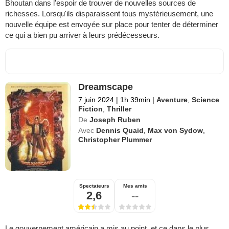
Bhoutan dans l'espoir de trouver de nouvelles sources de
richesses. Lorsqu'ils disparaissent tous mystérieusement, une
nouvelle équipe est envoyée sur place pour tenter de déterminer
ce qui a bien pu arriver à leurs prédécesseurs.
Dreamscape
7 juin 2024
|
1h 39min
|
Aventure
,
Science
Fiction
,
Thriller
De
Joseph Ruben
Avec
Dennis Quaid
,
Max von Sydow
,
Christopher Plummer
Spectateurs
Mes amis
2,6
--
Le gouvernement américain a mis au point, et ce dans le plus