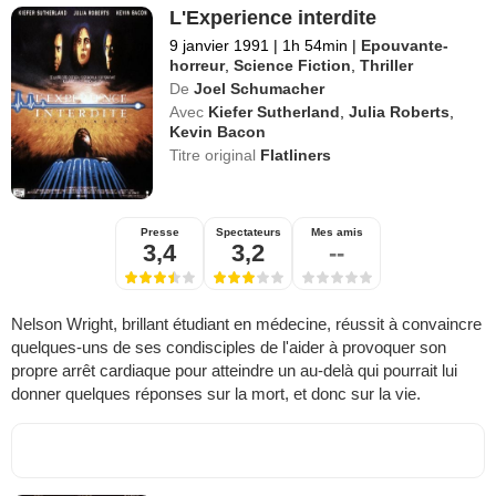
L'Experience interdite
9 janvier 1991
|
1h 54min
|
Epouvante-
horreur
,
Science Fiction
,
Thriller
De
Joel Schumacher
Avec
Kiefer Sutherland
,
Julia Roberts
,
Kevin Bacon
Titre original
Flatliners
Presse
Spectateurs
Mes amis
3,4
3,2
--
Nelson Wright, brillant étudiant en médecine, réussit à convaincre
quelques-uns de ses condisciples de l'aider à provoquer son
propre arrêt cardiaque pour atteindre un au-delà qui pourrait lui
donner quelques réponses sur la mort, et donc sur la vie.