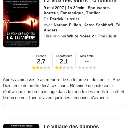
La Voix des morts : la lumière
9 mai 2007
|
1h 39min
|
Epouvante-
horreur
,
Fantastique
,
Thriller
De
Patrick Lussier
Avec
Nathan Fillion
,
Katee Sackhoff
,
Ed
Anders
Titre original
White Noise 2 : The Light
Presse
Spectateurs
Mes amis
2,7
2,1
--
Après avoir assisté au meurtre de sa femme et de son fils, Abe
Dale tente de mettre fin à ses jours. Réanimé de justesse, il
réalise que son bref passage dans le monde des morts lui a offert
le don de voir l'avenir avec quelques secondes d'avance.
Le Village des damnés