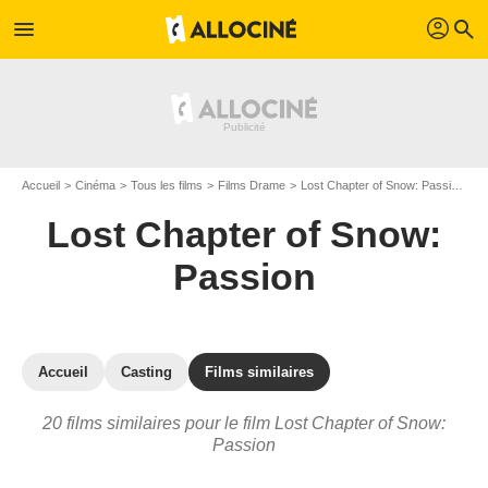
profil
menu
search
Accueil
Cinéma
Tous les films
Films Drame
Lost Chapter of Snow: Passion
L
Lost Chapter of Snow:
Passion
Accueil
Casting
Films similaires
20 films similaires pour le film Lost Chapter of Snow:
Passion