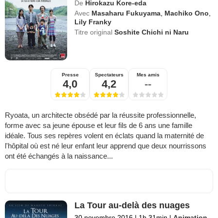
De
Hirokazu Kore-eda
Avec
Masaharu Fukuyama
,
Machiko Ono
,
Lily Franky
Titre original
Soshite Chichi ni Naru
Presse
Spectateurs
Mes amis
4,0
4,2
--
Ryoata, un architecte obsédé par la réussite professionnelle,
forme avec sa jeune épouse et leur fils de 6 ans une famille
idéale. Tous ses repères volent en éclats quand la maternité de
l'hôpital où est né leur enfant leur apprend que deux nourrissons
ont été échangés à la naissance...
La Tour au-delà des nuages
30 novembre 2016
|
1h 31min
|
Animation
,