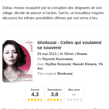
Dahai, mineur exaspéré par la corruption des dirigeants de son
village, décide de passer à l’action. San’er, un travailleur migrant,
découvre les infinies possibilités offertes par son arme à feu.
Shokuzai - Celles qui voulaient
se souvenir
29 mai 2013
|
1h 59min
|
Drame
De
Kiyoshi Kurosawa
Avec
Kyôko Koizumi
,
Hazuki Kimura
,
Yû
Aoi
Titre original
Shokuzai
Presse
Spectateurs
Mes amis
4,3
3,8
--