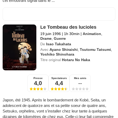
cet émouvant signal dans le ...
Le Tombeau des lucioles
19 juin 1996
|
1h 30min
|
Animation
,
Drame
,
Guerre
De
Isao Takahata
Avec
Ayano Shiraishi
,
Tsutomu Tatsumi
,
Yoshiko Shinohara
Titre original
Hotaru No Haka
Presse
Spectateurs
Mes amis
4,0
4,4
--
Japon, été 1945. Après le bombardement de Kobé, Seita, un
adolescent de quatorze ans et sa petite soeur de quatre ans,
Setsuko, orphelins, vont s’installer chez leur tante à quelques
dizaines de kilomètres de chez eux. Celle-ci leur fait comprendre