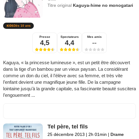
Titre original
Kaguya-hime no monogatari
Dès 10 ans
Presse
Spectateurs
Mes amis
4,5
4,4
--
Kaguya, « la princesse lumineuse », est un petit être découvert
dans la tige d’un bambou par un vieux paysan. La considérant
comme un don du ciel, il l’élève avec sa femme, et très vite
l’enfant devient une magnifique jeune fille. De la campagne
lointaine jusqu’à la grande capitale, sa fascinante beauté suscitera
l’engouement ...
Tel père, tel fils
25 décembre 2013
|
2h 01min
|
Drame