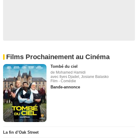
Films Prochainement au Cinéma
Tombé du ciel
de Mohamed Hamidi
avec Ilyes Djadel, Josiane Balasko
Film - Comédie
Bande-annonce
La fin d’Oak Street