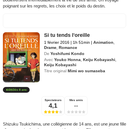
poignant sur les regrets, les choix et le poids du destin.
Si tu tends l'oreille
1 février 2016
|
1h 51min
|
Animation
,
Drame
,
Romance
De
Yoshifumi Kondo
Avec
Youko Honna
,
Keiju Kobayashi
,
Keiju Kobayashi
Titre original
Mimi wo sumaseba
Dès 8 ans
Spectateurs
Mes amis
4,1
--
Shizuku Tsukichima, une collégienne de 14 ans, est une jeune fille