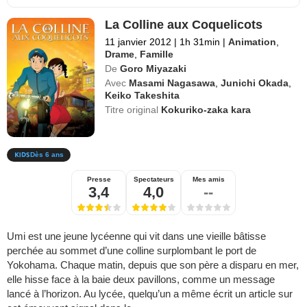
La Colline aux Coquelicots
11 janvier 2012
|
1h 31min
|
Animation
,
Drame
,
Famille
De
Goro Miyazaki
Avec
Masami Nagasawa
,
Junichi Okada
,
Keiko Takeshita
Titre original
Kokuriko-zaka kara
Dès 6 ans
Presse
Spectateurs
Mes amis
3,4
4,0
--
Umi est une jeune lycéenne qui vit dans une vieille bâtisse
perchée au sommet d’une colline surplombant le port de
Yokohama. Chaque matin, depuis que son père a disparu en mer,
elle hisse face à la baie deux pavillons, comme un message
lancé à l’horizon. Au lycée, quelqu’un a même écrit un article sur