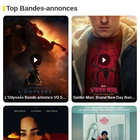
Top Bandes-annonces
L'Odyssée Bande-annonce VO STFR
Spider-Man: Brand New Day Bande-annonce VO STFR