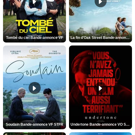
Tombé du ciel Bande-annonce VF
La fin d’Oak Street Bande-annonce VO STFR
Soudain Bande-annonce VF STFR
Undertone Bande-annonce VO STFR