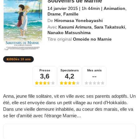
Souvenirs de Marnie
14 janvier 2015
|
1h 44min
|
Animation
,
Drame
,
Famille
De
Hiromasa Yonebayashi
Avec
Kasumi Arimura
,
Sara Takatsuki
,
Nanako Matsushima
Titre original
Omoide no Marnie
Dès 10 ans
Presse
Spectateurs
Mes amis
3,6
4,2
--
Anna, jeune fille solitaire, vit en ville avec ses parents adoptifs. Un
été, elle est envoyée dans un petit village au nord d’Hokkaïdo.
Dans une vieille demeure inhabitée, au coeur des marais, elle va
se lier d’amitié avec l’étrange Marnie…