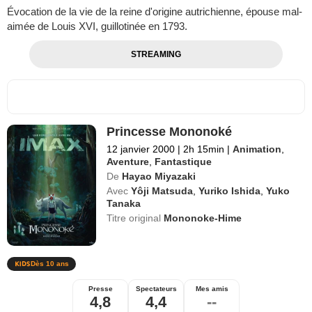
Évocation de la vie de la reine d'origine autrichienne, épouse mal-
aimée de Louis XVI, guillotinée en 1793.
STREAMING
Princesse Mononoké
12 janvier 2000
|
2h 15min
|
Animation
,
Aventure
,
Fantastique
De
Hayao Miyazaki
Avec
Yôji Matsuda
,
Yuriko Ishida
,
Yuko
Tanaka
Titre original
Mononoke-Hime
Dès 10 ans
Presse
Spectateurs
Mes amis
4,8
4,4
--