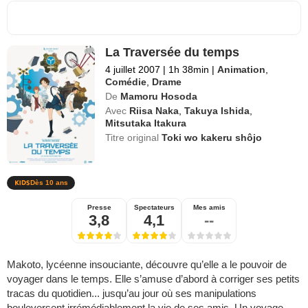
La Traversée du temps
4 juillet 2007
|
1h 38min
|
Animation
,
Comédie
,
Drame
De
Mamoru Hosoda
Avec
Riisa Naka
,
Takuya Ishida
,
Mitsutaka Itakura
Titre original
Toki wo kakeru shôjo
Dès 10 ans
Presse
Spectateurs
Mes amis
3,8
4,1
--
Makoto, lycéenne insouciante, découvre qu’elle a le pouvoir de
voyager dans le temps. Elle s’amuse d’abord à corriger ses petits
tracas du quotidien... jusqu’au jour où ses manipulations
bouleversent irrémédiablement la vie de ses amis. Un voyage