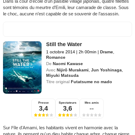
Dans la cour d’école d’un paisible village japonais, quatre fillettes
sont témoins du meurtre d’Emili, leur camarade de classe. Sous
le choc, aucune n’est capable de se souvenir de l’assassin.
Still the Water
1 octobre 2014
|
2h 00min
|
Drame
,
Romance
De
Naomi Kawase
Avec
Nijirô Murakami
,
Jun Yoshinaga
,
Miyuki Matsuda
Titre original
Futatsume no mado
Presse
Spectateurs
Mes amis
3,4
3,6
--
Sur l¹île d'Amami, les habitants vivent en harmonie avec la
nature, ils pensent qu'un dieu habite chaque arbre, chaque pierre