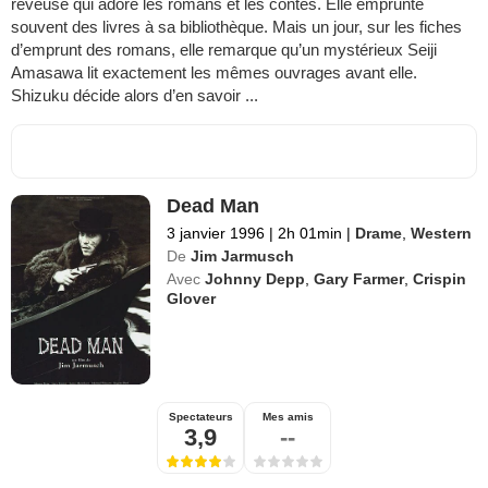
rêveuse qui adore les romans et les contes. Elle emprunte
souvent des livres à sa bibliothèque. Mais un jour, sur les fiches
d’emprunt des romans, elle remarque qu’un mystérieux Seiji
Amasawa lit exactement les mêmes ouvrages avant elle.
Shizuku décide alors d’en savoir ...
Dead Man
3 janvier 1996
|
2h 01min
|
Drame
,
Western
De
Jim Jarmusch
Avec
Johnny Depp
,
Gary Farmer
,
Crispin
Glover
Spectateurs
Mes amis
3,9
--