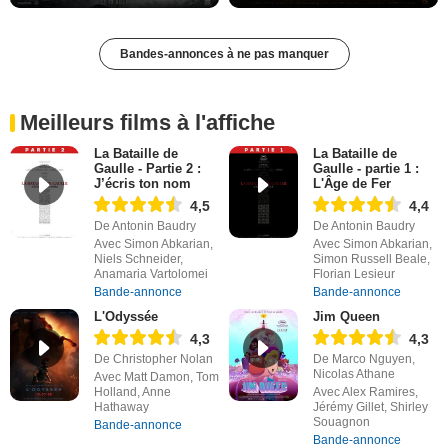
Bandes-annonces à ne pas manquer
Meilleurs films à l'affiche
La Bataille de
La Bataille de
Gaulle - Partie 2 :
Gaulle - partie 1 :
J’écris ton nom
L'Âge de Fer
4,5
4,4
De Antonin Baudry
De Antonin Baudry
Avec Simon Abkarian,
Avec Simon Abkarian,
Niels Schneider,
Simon Russell Beale,
Anamaria Vartolomei
Florian Lesieur
Bande-annonce
Bande-annonce
L'Odyssée
Jim Queen
4,3
4,3
De Christopher Nolan
De Marco Nguyen,
Nicolas Athane
Avec Matt Damon, Tom
Holland, Anne
Avec Alex Ramires,
Hathaway
Jérémy Gillet, Shirley
Souagnon
Bande-annonce
Bande-annonce