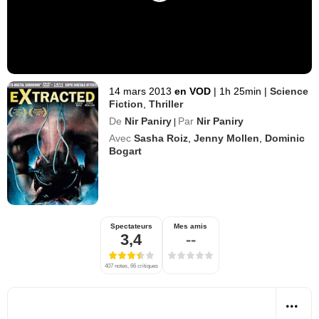
14 mars 2013
en VOD
|
1h 25min
|
Science
Fiction
,
Thriller
De
Nir Paniry
Par
Nir Paniry
|
Avec
Sasha Roiz
,
Jenny Mollen
,
Dominic
Bogart
Spectateurs
Mes amis
3,4
--
407 notes, 66 critiques