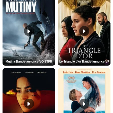
Mutiny Bande-annonce VO STFR
Le Triangle d'or Bande-annonce VF