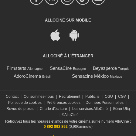
ALLOCINÉ SUR MOBILE
ALLOCINÉ À L'ÉTRANGER
Filmstarts
SensaCine
Beyazperde
Allemagne
Espagne
Turquie
AdoroCinema
Sensacine México
Brésil
Mexique
Contact
|
Qui sommes-nous
|
Recrutement
|
Publicité
|
CGU
|
CGV
|
Politique de cookies
|
Préférences cookies
|
Données Personnelles
|
Revue de presse
|
Charte d'écriture
|
Les services AlloCiné
|
Gérer Utiq
|
©AlloCiné
Retrouvez tous les horaires et infos de votre cinéma sur le numéro AlloCiné :
0 892 892 892
(0,90€/minute)