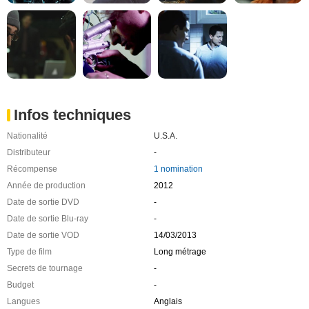
Infos techniques
Nationalité
U.S.A.
Distributeur
-
Récompense
1 nomination
Année de production
2012
Date de sortie DVD
-
Date de sortie Blu-ray
-
Date de sortie VOD
14/03/2013
Type de film
Long métrage
Secrets de tournage
-
Budget
-
Langues
Anglais