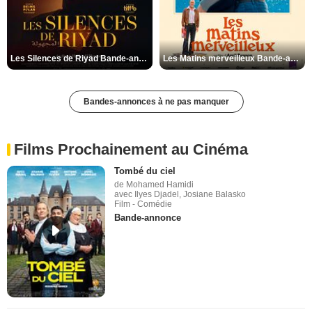
Les Silences de Riyad Bande-annonce VO STFR
Les Matins merveilleux Bande-annonce VF
Bandes-annonces à ne pas manquer
Films Prochainement au Cinéma
Tombé du ciel
de Mohamed Hamidi
avec Ilyes Djadel, Josiane Balasko
Film - Comédie
Bande-annonce