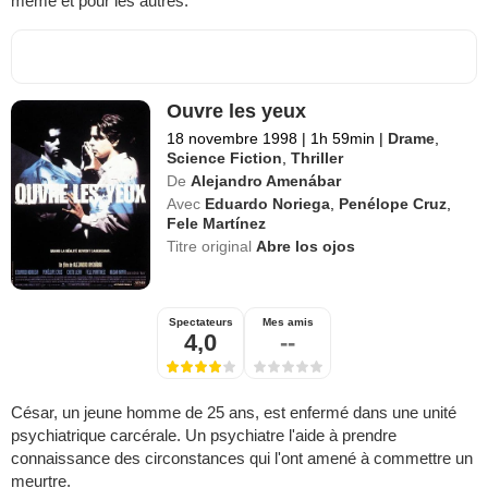
même et pour les autres.
Ouvre les yeux
18 novembre 1998
|
1h 59min
|
Drame
,
Science Fiction
,
Thriller
De
Alejandro Amenábar
Avec
Eduardo Noriega
,
Penélope Cruz
,
Fele Martínez
Titre original
Abre los ojos
Spectateurs
Mes amis
4,0
--
César, un jeune homme de 25 ans, est enfermé dans une unité
psychiatrique carcérale. Un psychiatre l'aide à prendre
connaissance des circonstances qui l'ont amené à commettre un
meurtre.