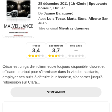
28 décembre 2011
|
1h 42min
|
Epouvante-
horreur
,
Thriller
De
Jaume Balagueró
Avec
Luis Tosar
,
Marta Etura
,
Alberto San
Juan
Titre original
Mientras duermes
Presse
Spectateurs
Mes amis
3,4
3,7
--
César est un gardien d’immeuble toujours disponible, discret et
efficace - surtout pour s’immiscer dans la vie des habitants,
employer ses nuits à détruire leur bonheur, s’acharner jusqu’à
l’obsession sur Clara...
STREAMING