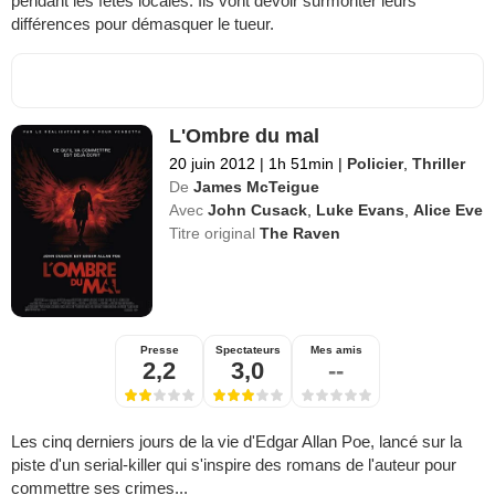
pendant les fêtes locales. Ils vont devoir surmonter leurs
différences pour démasquer le tueur.
L'Ombre du mal
20 juin 2012
|
1h 51min
|
Policier
,
Thriller
De
James McTeigue
Avec
John Cusack
,
Luke Evans
,
Alice Eve
Titre original
The Raven
Presse
Spectateurs
Mes amis
2,2
3,0
--
Les cinq derniers jours de la vie d'Edgar Allan Poe, lancé sur la
piste d'un serial-killer qui s'inspire des romans de l'auteur pour
commettre ses crimes...