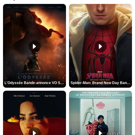
L'Odyssée Bande-annonce VO STFR
Spider-Man: Brand New Day Bande-annonce VO STFR