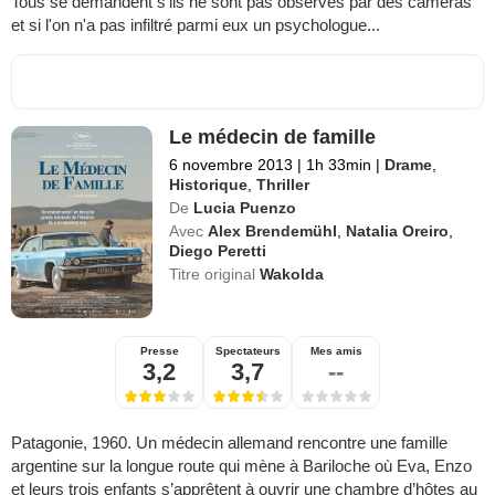
Tous se demandent s'ils ne sont pas observés par des caméras
et si l'on n'a pas infiltré parmi eux un psychologue...
Le médecin de famille
6 novembre 2013
|
1h 33min
|
Drame
,
Historique
,
Thriller
De
Lucia Puenzo
Avec
Alex Brendemühl
,
Natalia Oreiro
,
Diego Peretti
Titre original
Wakolda
Presse
Spectateurs
Mes amis
3,2
3,7
--
Patagonie, 1960. Un médecin allemand rencontre une famille
argentine sur la longue route qui mène à Bariloche où Eva, Enzo
et leurs trois enfants s’apprêtent à ouvrir une chambre d’hôtes au