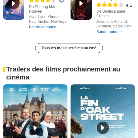
4,2
4,1
De Phuong Mai
Nguyen
De Destin Daniel
Cretton
Avec Lyna Khoudri,
Paul Kircher, Rio Vega
Avec Tom Holland,
Zendaya, Sadie Sink
Bande-annonce
Bande-annonce
Tous les meilleurs films au ciné
Trailers des films prochainement au
cinéma