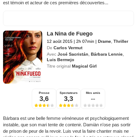
est témoin et acteur de ces premières découvertes...
La Nina de Fuego
12 août 2015
|
2h 07min
|
Drame
,
Thriller
De
Carlos Vermut
Avec
José Sacristán
,
Bárbara Lennie
,
Luis Bermejo
Titre original
Magical Girl
Presse
Spectateurs
Mes amis
3,6
3,3
--
Bárbara est une belle femme vénéneuse et psychologiquement
instable, que son mari tente de contenir. Damiàn n’ose pas sortir
de prison de peur de la revoir. Luis veut la faire chanter mais ne