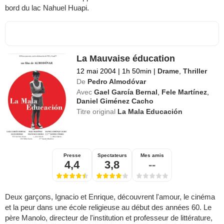
bord du lac Nahuel Huapi.
La Mauvaise éducation
12 mai 2004
|
1h 50min
|
Drame
,
Thriller
De
Pedro Almodóvar
Avec
Gael García Bernal
,
Fele Martínez
,
Daniel Giménez Cacho
Titre original
La Mala Educación
Presse
Spectateurs
Mes amis
4,4
3,8
--
Deux garçons, Ignacio et Enrique, découvrent l'amour, le cinéma
et la peur dans une école religieuse au début des années 60. Le
père Manolo, directeur de l'institution et professeur de littérature,