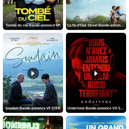
Tombé du ciel Bande-annonce VF
La fin d’Oak Street Bande-annonce VO STFR
Soudain Bande-annonce VF STFR
Undertone Bande-annonce VO STFR