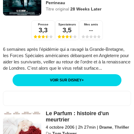
Perrineau
Titre original
28 Weeks Later
Presse
Spectateurs
Mes amis
3,3
3,5
--
6 semaines après l'épidémie qui a ravagé la Grande-Bretagne,
les Forces Spéciales américaines débarquent en Angleterre pour
aider les survivants, veiller au retour de l'ordre et à la renaissance
de Londres. C'est alors que le virus refait surface...
VOIR SUR DISNEY
+
Le Parfum : histoire d'un
meurtrier
4 octobre 2006
|
2h 27min
|
Drame
,
Thriller
De
Tom Tykwer