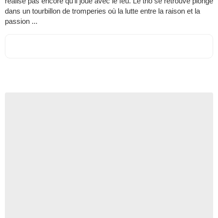
réalise pas encore qu’il joue avec le feu. Le trio se retrouve plongé
dans un tourbillon de tromperies où la lutte entre la raison et la
passion ...