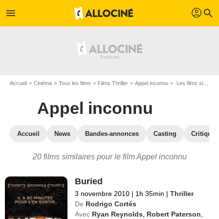
profil
menu
search
Accueil
Cinéma
Tous les films
Films Thriller
Appel inconnu
Les films similaires à "Appel inconnu"
Appel inconnu
Accueil
News
Bandes-annonces
Casting
Critiques
20 films similaires pour le film Appel inconnu
Buried
3 novembre 2010
|
1h 35min
|
Thriller
De
Rodrigo Cortés
Avec
Ryan Reynolds
,
Robert Paterson
,