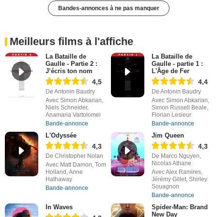
Bandes-annonces à ne pas manquer
Meilleurs films à l'affiche
La Bataille de
La Bataille de
Gaulle - Partie 2 :
Gaulle - partie 1 :
J’écris ton nom
L'Âge de Fer
4,5
4,4
De Antonin Baudry
De Antonin Baudry
Avec Simon Abkarian,
Avec Simon Abkarian,
Niels Schneider,
Simon Russell Beale,
Anamaria Vartolomei
Florian Lesieur
Bande-annonce
Bande-annonce
L'Odyssée
Jim Queen
4,3
4,3
De Christopher Nolan
De Marco Nguyen,
Nicolas Athane
Avec Matt Damon, Tom
Holland, Anne
Avec Alex Ramires,
Hathaway
Jérémy Gillet, Shirley
Souagnon
Bande-annonce
Bande-annonce
In Waves
Spider-Man: Brand
New Day