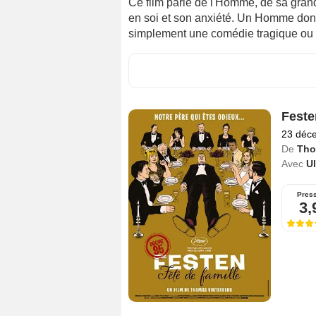
Ce film parle de l'Homme, de sa grande
en soi et son anxiété. Un Homme dont n
simplement une comédie tragique ou u
Feste
23 déc
De
Tho
Avec
U
Pres
3,