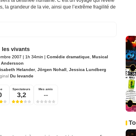
vers la destinée humaine. C’est un voyage qui révèle
 la grandeur de la vie, ainsi que l’extrême fragilité de
 les vivants
embre 2007
|
1h 34min
|
Comédie dramatique
,
Musical
 Andersson
isabeth Helander
,
Jörgen Nohall
,
Jessica Lundberg
iginal
Du levande
se
Spectateurs
Mes amis
0
3,2
--
To