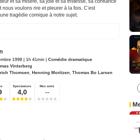
ur et sa misère, sa joie et sa tristesse, sa confiance
ous voulons rire et pleurer à la fois. C'est
ne tragédie comique à notre sujet.
n
embre 1998
|
1h 41min
|
Comédie dramatique
mas Vinterberg
lrich Thomsen
,
Henning Moritzen
,
Thomas Bo Larsen
se
Spectateurs
Mes amis
9
4,0
--
Me