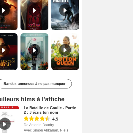
Les Silences de Riyad Bande-annonce VO STFR
Des Fleurs pour Tokyo Bande-annonce VO STFR
Cotton Queen Bande-annonce VO STFR
Bandes-annonces à ne pas manquer
illeurs films à l'affiche
La Bataille de Gaulle - Partie
2 : J’écris ton nom
4,5
De Antonin Baudry
Avec Simon Abkarian, Niels