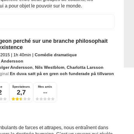
i a pour objet le pouvoir sur le monde.
geon perché sur une branche philosophait
’existence
l 2015
|
1h 40min
|
Comédie dramatique
 Andersson
olger Andersson
,
Nils Westblom
,
Charlotta Larsson
iginal
En duva satt på en gren och funderade på tillvaron
se
Spectateurs
Mes amis
2
2,7
--
lants de farces et attrapes, nous entraînent dans