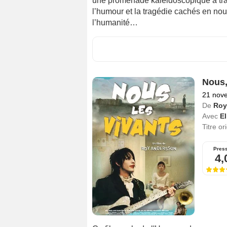
une promenade kaléidoscopique à tra
l’humour et la tragédie cachés en nous,
l’humanité…
Nous,
21 nov
De
Roy
Avec
El
Titre or
Pres
4,