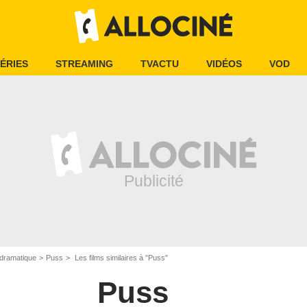
ÉRIES
STREAMING
TVACTU
VIDÉOS
VOD
dramatique
Puss
Les films similaires à "Puss"
Puss