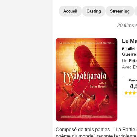
Accueil
Casting
Streaming
20 films 
Le Ma
6 juille
Guerre
De
Pet
Avec
Er
Pres
4,
Composé de trois parties - "La Partie d
poème du monde" raconte la violente 