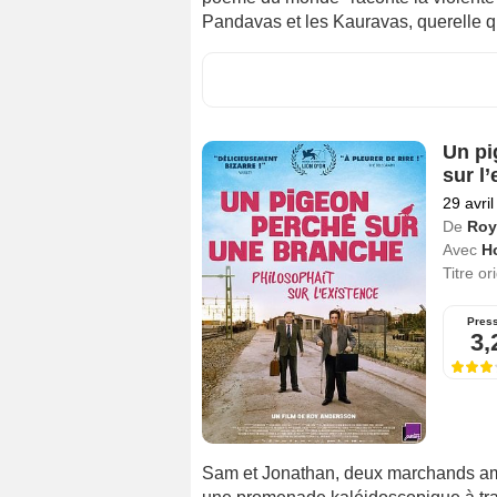
Pandavas et les Kauravas, querelle qu
Un pi
sur l
29 avri
De
Roy
Avec
H
Titre or
Pres
3,
Sam et Jonathan, deux marchands ambu