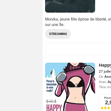
Monika, jeune fille éprise de liberté, et
sur une île.
STREAMING
Happ
27 juill
De
Ann
Avec
A
Titre or
Pres
2,