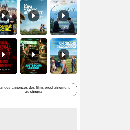
Undertone Bande-annonce VO STFR
Juste pour une nuit Bande-annonce VO STFR
Un grand raccourci Bande-annonce VF
andes-annonces des films prochainement
au cinéma