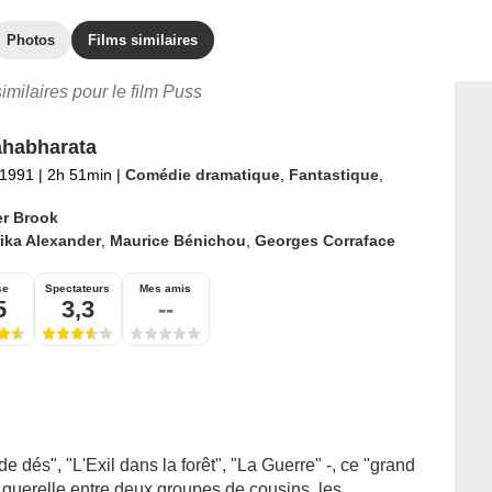
Photos
Films similaires
similaires pour le film Puss
habharata
t 1991
|
2h 51min
|
Comédie dramatique
,
Fantastique
,
er Brook
ika Alexander
,
Maurice Bénichou
,
Georges Corraface
se
Spectateurs
Mes amis
5
3,3
--
e dés", "L'Exil dans la forêt", "La Guerre" -, ce "grand
querelle entre deux groupes de cousins, les