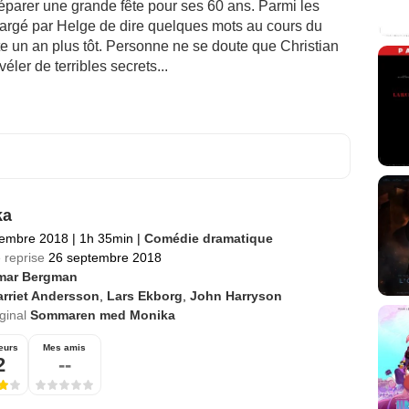
réparer une grande fête pour ses 60 ans. Parmi les
 chargé par Helge de dire quelques mots au cours du
te un an plus tôt. Personne ne se doute que Christian
véler de terribles secrets...
ka
tembre 2018
|
1h 35min
|
Comédie dramatique
 reprise
26 septembre 2018
mar Bergman
rriet Andersson
,
Lars Ekborg
,
John Harryson
iginal
Sommaren med Monika
eurs
Mes amis
2
--