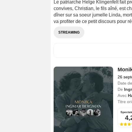
Le patriarche Helge Klingenfelt fait p
convives, Christian, le fils aîné, est
dîner sur sa soeur jumelle Linda, mor
va profiter de ce petit discours pour ré
STREAMING
Moni
26 sep
Date de
De
Ing
Avec
Ha
Titre or
Spectat
4,