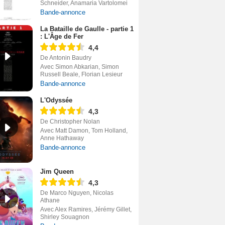
Schneider, Anamaria Vartolomei
Bande-annonce
La Bataille de Gaulle - partie 1
: L'Âge de Fer
4,4
De Antonin Baudry
Avec Simon Abkarian, Simon
Russell Beale, Florian Lesieur
Bande-annonce
L'Odyssée
4,3
De Christopher Nolan
Avec Matt Damon, Tom Holland,
Anne Hathaway
Bande-annonce
Jim Queen
4,3
De Marco Nguyen, Nicolas
Athane
Avec Alex Ramires, Jérémy Gillet,
Shirley Souagnon