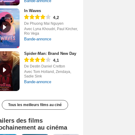
Bande-annonce
In Waves
4,2
De Phuong Mai Nguyen
Avec Lyna Khoudri, Paul Kircher,
Rio Vega
Bande-annonce
Spider-Man: Brand New Day
4,1
De Destin Daniel Cretton
Avec Tom Holland, Zendaya,
Sadie Sink
Bande-annonce
Tous les meilleurs films au ciné
ailers des films
ochainement au cinéma
Tombé du ciel Bande-annonce VF
La fin d’Oak Street Bande-annonce VO STFR
Soudain Bande-annonce VF STFR