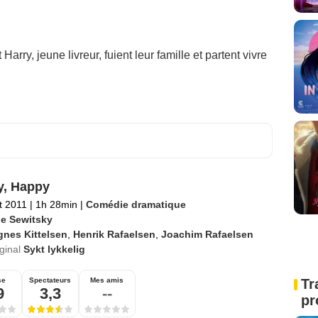
 Harry, jeune livreur, fuient leur famille et partent vivre
y, Happy
et 2011
|
1h 28min
|
Comédie dramatique
e Sewitsky
gnes Kittelsen
,
Henrik Rafaelsen
,
Joachim Rafaelsen
iginal
Sykt lykkelig
se
Spectateurs
Mes amis
Tr
9
3,3
--
pr