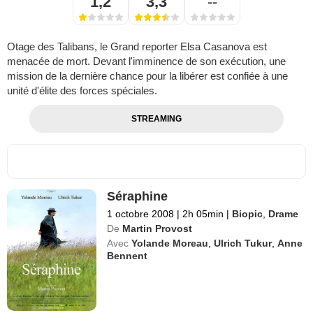
1,2
3,3
--
Otage des Talibans, le Grand reporter Elsa Casanova est
menacée de mort. Devant l'imminence de son exécution, une
mission de la dernière chance pour la libérer est confiée à une
unité d'élite des forces spéciales.
STREAMING
Séraphine
1 octobre 2008
|
2h 05min
|
Biopic
,
Drame
De
Martin Provost
Avec
Yolande Moreau
,
Ulrich Tukur
,
Anne
Bennent