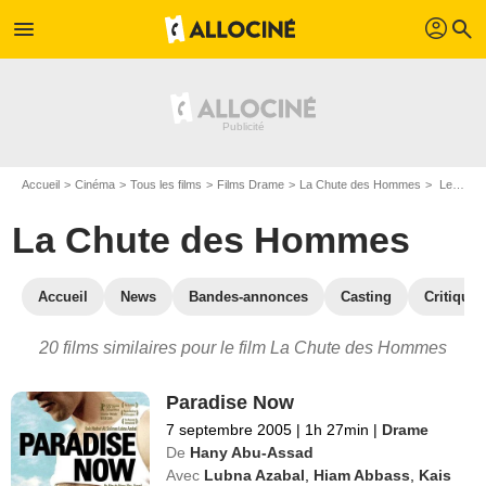
profil
menu
search
Accueil
Cinéma
Tous les films
Films Drame
La Chute des Hommes
Les films similaires à "La Chute des Hommes"
La Chute des Hommes
Accueil
News
Bandes-annonces
Casting
Critiques
20 films similaires pour le film La Chute des Hommes
Paradise Now
7 septembre 2005
|
1h 27min
|
Drame
De
Hany Abu-Assad
Avec
Lubna Azabal
,
Hiam Abbass
,
Kais