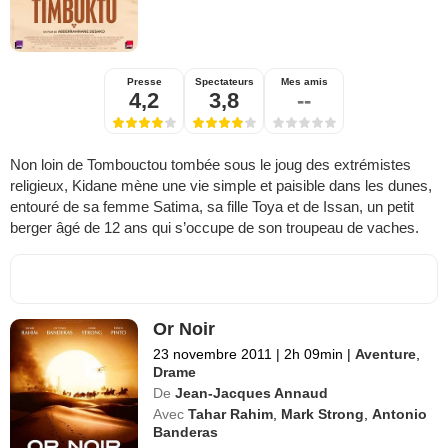
Presse
Spectateurs
Mes amis
4,2
3,8
--
Non loin de Tombouctou tombée sous le joug des extrémistes
religieux, Kidane mène une vie simple et paisible dans les dunes,
entouré de sa femme Satima, sa fille Toya et de Issan, un petit
berger âgé de 12 ans qui s’occupe de son troupeau de vaches.
Or Noir
23 novembre 2011
|
2h 09min
|
Aventure
,
Drame
De
Jean-Jacques Annaud
Avec
Tahar Rahim
,
Mark Strong
,
Antonio
Banderas