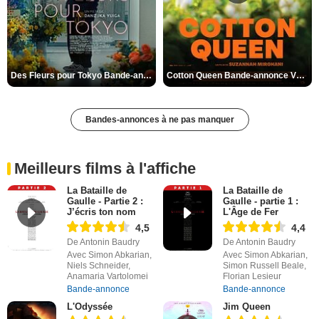
Des Fleurs pour Tokyo Bande-annonce VO STFR
Cotton Queen Bande-annonce VO STFR
Bandes-annonces à ne pas manquer
Meilleurs films à l'affiche
La Bataille de
La Bataille de
Gaulle - Partie 2 :
Gaulle - partie 1 :
J’écris ton nom
L'Âge de Fer
4,5
4,4
De Antonin Baudry
De Antonin Baudry
Avec Simon Abkarian,
Avec Simon Abkarian,
Niels Schneider,
Simon Russell Beale,
Anamaria Vartolomei
Florian Lesieur
Bande-annonce
Bande-annonce
L'Odyssée
Jim Queen