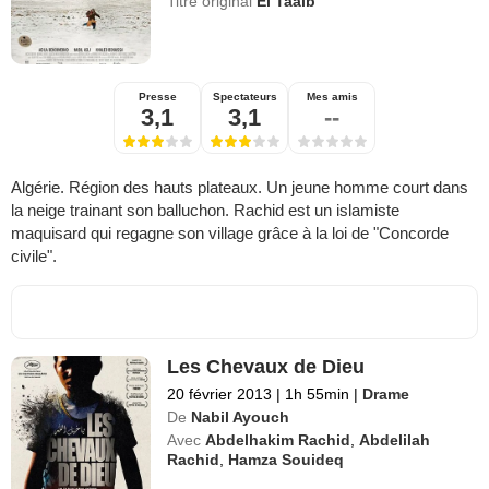
Titre original
El Taaib
Presse
Spectateurs
Mes amis
3,1
3,1
--
Algérie. Région des hauts plateaux. Un jeune homme court dans
la neige trainant son balluchon. Rachid est un islamiste
maquisard qui regagne son village grâce à la loi de "Concorde
civile".
Les Chevaux de Dieu
20 février 2013
|
1h 55min
|
Drame
De
Nabil Ayouch
Avec
Abdelhakim Rachid
,
Abdelilah
Rachid
,
Hamza Souideq