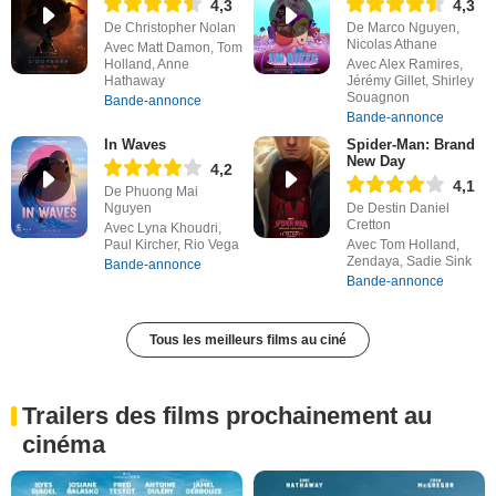
4,3
4,3
De Christopher Nolan
De Marco Nguyen,
Nicolas Athane
Avec Matt Damon, Tom
Holland, Anne
Avec Alex Ramires,
Hathaway
Jérémy Gillet, Shirley
Souagnon
Bande-annonce
Bande-annonce
In Waves
Spider-Man: Brand
New Day
4,2
4,1
De Phuong Mai
Nguyen
De Destin Daniel
Cretton
Avec Lyna Khoudri,
Paul Kircher, Rio Vega
Avec Tom Holland,
Zendaya, Sadie Sink
Bande-annonce
Bande-annonce
Tous les meilleurs films au ciné
Trailers des films prochainement au
cinéma