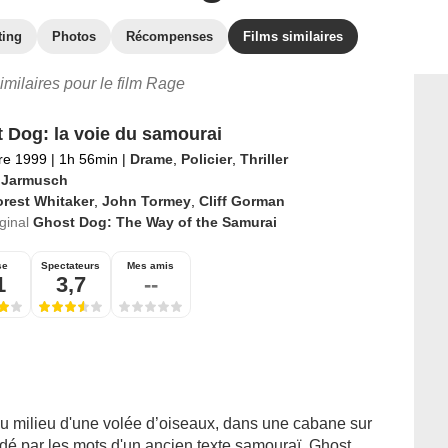
ting
Photos
Récompenses
Films similaires
similaires pour le film Rage
 Dog: la voie du samourai
re 1999
|
1h 56min
|
Drame
,
Policier
,
Thriller
 Jarmusch
rest Whitaker
,
John Tormey
,
Cliff Gorman
iginal
Ghost Dog: The Way of the Samurai
se
Spectateurs
Mes amis
1
3,7
--
u milieu d'une volée d’oiseaux, dans une cabane sur
dé par les mots d'un ancien texte samouraï, Ghost