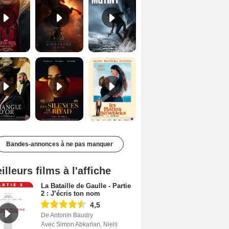
Le Triangle d'or Bande-annonce VF
Les Silences de Riyad Bande-annonce VO STFR
Les Matins merveilleux Bande-annonce VF
Bandes-annonces à ne pas manquer
illeurs films à l'affiche
La Bataille de Gaulle - Partie
2 : J’écris ton nom
4,5
De Antonin Baudry
Avec Simon Abkarian, Niels