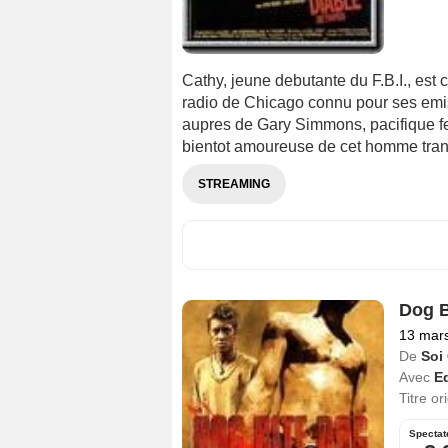
Cathy, jeune debutante du F.B.I., est
radio de Chicago connu pour ses emis
aupres de Gary Simmons, pacifique f
bientot amoureuse de cet homme tranqui
STREAMING
Dog B
13 mar
De
Soi
Avec
E
Titre or
Spectat