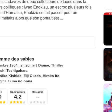
es cadavres de deux collecteurs de taxes dans la
s collègues : Iwao Enokizu, un escroc plusieurs fois
 d’Hamatsu, Enokizu se fait passer pour un
méfaits alors que son portrait est ...
mme des sables
embre 1964
|
2h 20min
|
Drame
,
Thriller
oshi Teshigahara
yôko Kishida
,
Eiji Okada
,
Hiroko Ito
iginal
Suna no onna
se
Spectateurs
Mes amis
0
4,2
--