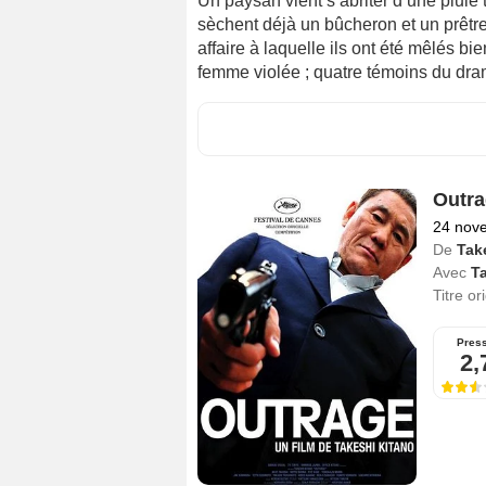
Un paysan vient s’abriter d’une pluie 
sèchent déjà un bûcheron et un prêtr
affaire à laquelle ils ont été mêlés b
femme violée ; quatre témoins du drame
Outra
24 nov
De
Tak
Avec
T
Titre or
Pres
2,