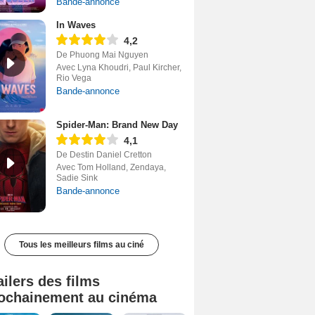
Bande-annonce
In Waves
4,2
De Phuong Mai Nguyen
Avec Lyna Khoudri, Paul Kircher,
Rio Vega
Bande-annonce
Spider-Man: Brand New Day
4,1
De Destin Daniel Cretton
Avec Tom Holland, Zendaya,
Sadie Sink
Bande-annonce
Tous les meilleurs films au ciné
ailers des films
ochainement au cinéma
Tombé du ciel Bande-annonce VF
La fin d’Oak Street Bande-annonce VO STFR
Soudain Bande-annonce VF STFR