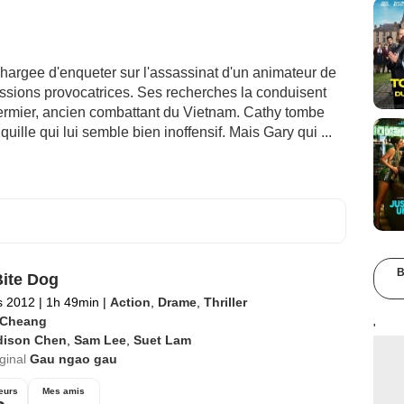
 chargee d'enqueter sur l'assassinat d'un animateur de
sions provocatrices. Ses recherches la conduisent
ermier, ancien combattant du Vietnam. Cathy tombe
lle qui lui semble bien inoffensif. Mais Gary qui ...
B
ite Dog
s 2012
|
1h 49min
|
Action
,
Drame
,
Thriller
 Cheang
'
dison Chen
,
Sam Lee
,
Suet Lam
iginal
Gau ngao gau
eurs
Mes amis