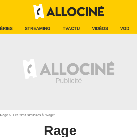
ÉRIES
STREAMING
TVACTU
VIDÉOS
VOD
Rage
Les films similaires à "Rage"
Rage