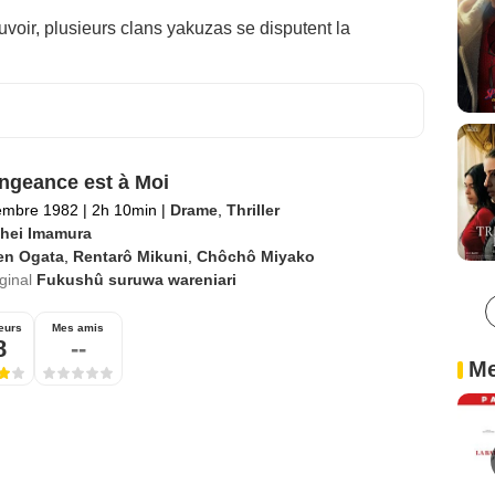
uvoir, plusieurs clans yakuzas se disputent la
ngeance est à Moi
embre 1982
|
2h 10min
|
Drame
,
Thriller
hei Imamura
en Ogata
,
Rentarô Mikuni
,
Chôchô Miyako
iginal
Fukushû suruwa wareniari
eurs
Mes amis
8
--
Me