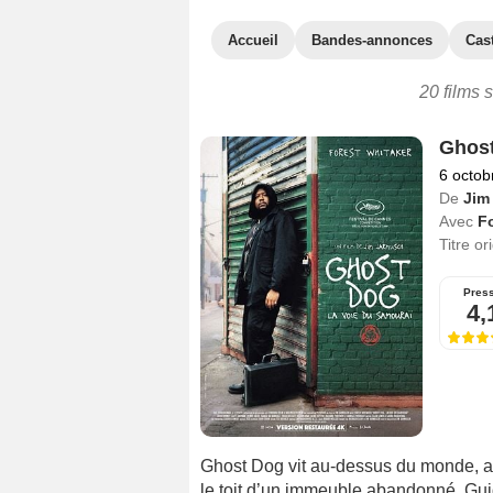
Accueil
Bandes-annonces
Cas
20 films 
Ghost
6 octob
De
Jim
Avec
Fo
Titre or
Pres
4,
Ghost Dog vit au-dessus du monde, a
le toit d’un immeuble abandonné. Gui