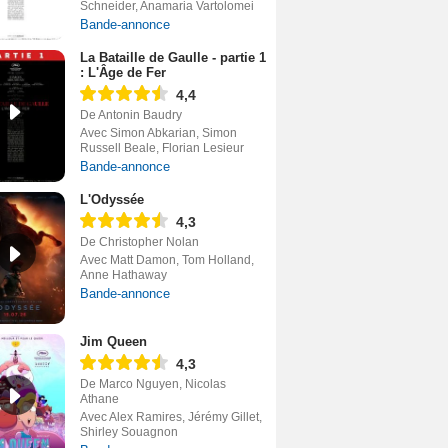
Schneider, Anamaria Vartolomei
Bande-annonce
La Bataille de Gaulle - partie 1
: L'Âge de Fer
4,4
De Antonin Baudry
Avec Simon Abkarian, Simon
Russell Beale, Florian Lesieur
Bande-annonce
L'Odyssée
4,3
De Christopher Nolan
Avec Matt Damon, Tom Holland,
Anne Hathaway
Bande-annonce
Jim Queen
4,3
De Marco Nguyen, Nicolas
Athane
Avec Alex Ramires, Jérémy Gillet,
Shirley Souagnon