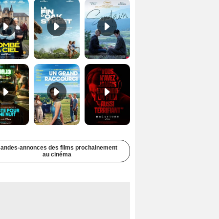
Juste pour une nuit Bande-annonce VO STFR
Un grand raccourci Bande-annonce VF
Undertone Bande-annonce VO STFR
andes-annonces des films prochainement
au cinéma