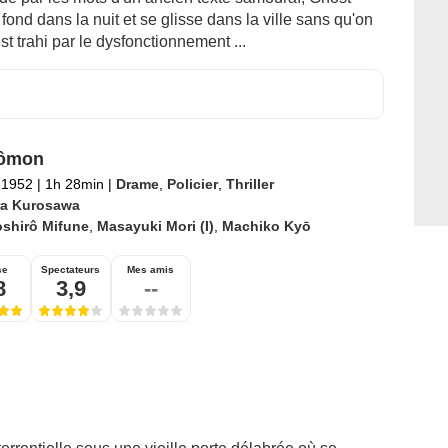
fond dans la nuit et se glisse dans la ville sans qu'on
 trahi par le dysfonctionnement ...
ômon
l 1952
|
1h 28min
|
Drame
,
Policier
,
Thriller
ra Kurosawa
oshirô Mifune
,
Masayuki Mori (I)
,
Machiko Kyō
se
Spectateurs
Mes amis
8
3,9
--