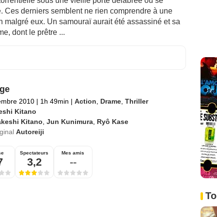
torrentielle sous une vieille porte délabrée où se
e. Ces derniers semblent ne rien comprendre à une
ien malgré eux. Un samouraï aurait été assassiné et sa
, dont le prêtre ...
ge
embre 2010
|
1h 49min
|
Action
,
Drame
,
Thriller
eshi Kitano
akeshi Kitano
,
Jun Kunimura
,
Ryô Kase
iginal
Autoreiji
se
Spectateurs
Mes amis
7
3,2
--
To