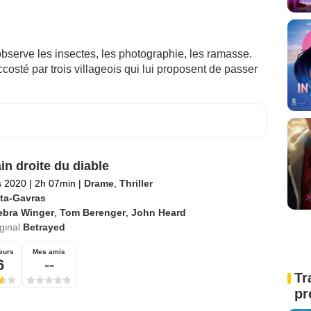
bserve les insectes, les photographie, les ramasse.
accosté par trois villageois qui lui proposent de passer
in droite du diable
s 2020
|
2h 07min
|
Drame
,
Thriller
ta-Gavras
ebra Winger
,
Tom Berenger
,
John Heard
iginal
Betrayed
eurs
Mes amis
6
--
Tr
pr