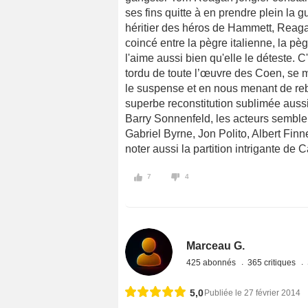
ses fins quitte à en prendre plein la g
héritier des héros de Hammett, Reagan 
coincé entre la pègre italienne, la pè
l'aime aussi bien qu'elle le déteste. C'
tordu de toute l’œuvre des Coen, se 
le suspense et en nous menant de re
superbe reconstitution sublimée auss
Barry Sonnenfeld, les acteurs semblent
Gabriel Byrne, Jon Polito, Albert Fi
noter aussi la partition intrigante de 
7
4
Marceau G.
425 abonnés
365 critiques
5,0
Publiée le 27 février 2014