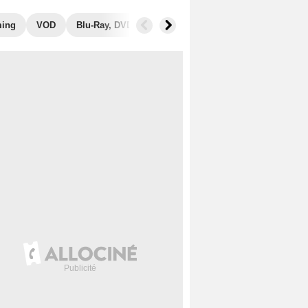
ming
VOD
Blu-Ray, DVD
Photos
Musique
Secrets de