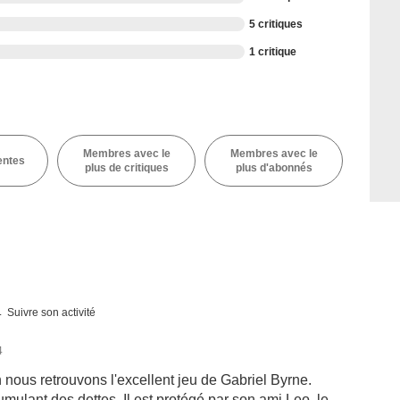
5 critiques
1 critique
Membres avec le
Membres avec le
entes
plus de critiques
plus d'abonnés
Suivre son activité
4
nous retrouvons l'excellent jeu de Gabriel Byrne.
lant des dettes. Il est protégé par son ami Leo, le