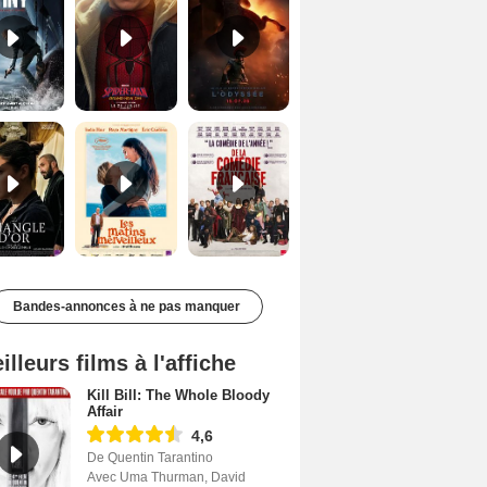
Le Triangle d'or Bande-annonce VF
Les Matins merveilleux Bande-annonce VF
De la Comédie-Française Teaser VF
Bandes-annonces à ne pas manquer
illeurs films à l'affiche
Kill Bill: The Whole Bloody
Affair
4,6
De Quentin Tarantino
Avec Uma Thurman, David