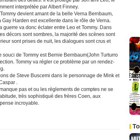
amment interprétée par Albert Finney.
e Tommy devient amant de la belle Verna Bernbaum,
a Gay Harden est excellente dans le rôle de Verna.
la guerre va donc éclater entre Leo et Tommy. Dans
 les décors sont sombres, la majorité des scènes sont
rieur sont prises de nuit, les dialogues sont crus et
tre souci de Tommy est Bernie Bernbaum(John Turturro
rotection. Tommy va régler ce problème par un rendez-
g.
tions de Steve Buscemi dans le personnage de Mink et
Caspar .
ne manque pas et ou les règlements de comptes ne se
bitude, très sophistiqué des frères Coen, aux
pense incroyable.
To