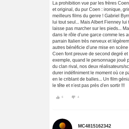
La prohibition vue par les frères Coen
et original, du pur Coen : ironique, grin
meilleurs films du genre ! Gabriel Byr
lui tout seul... Mais Albert Fienney lu
laisse pas marcher sur les pieds... Ma
dans le rôle d'une garce comme les aut
parrain Italien très nerveux et légèr
autres bénéficie d'une mise en scène 
Coen font preuve de second degré et d
exemple, quand le personnage joué pa
du clan rival, nos deux réalisateurs/s
durer indéfiniment le moment où ce par
en le criblant de balles... Un film gé
le tête et n'est pas près d'en sortir !!!
6
4
MC4815162342