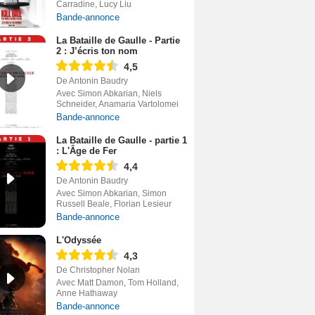
Carradine, Lucy Liu
Bande-annonce
La Bataille de Gaulle - Partie
2 : J’écris ton nom
4,5
De Antonin Baudry
Avec Simon Abkarian, Niels
Schneider, Anamaria Vartolomei
Bande-annonce
La Bataille de Gaulle - partie 1
: L'Âge de Fer
4,4
De Antonin Baudry
Avec Simon Abkarian, Simon
Russell Beale, Florian Lesieur
Bande-annonce
L'Odyssée
4,3
De Christopher Nolan
Avec Matt Damon, Tom Holland,
Anne Hathaway
Bande-annonce