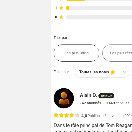
1
0
Trier par :
Les plus utiles
Les plus réc
Filtrer par :
Toutes les notes
Alain D.
742 abonnés
3 449 critiques
4,0
Publiée le 3 novembre 201
Dans le rôle principal de Tom Reagan 
Tommy est un bookmaker fauché accumu