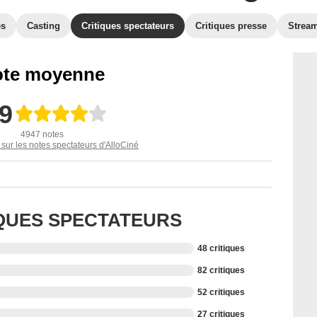
es
Casting
Critiques spectateurs
Critiques presse
Strea
te moyenne
,9
4947 notes
 sur les notes spectateurs d'AlloCiné
IQUES SPECTATEURS
48 critiques
82 critiques
52 critiques
27 critiques