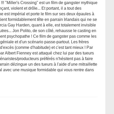
 !!! "Miller's Crossing" est un film de gangster mythique
çant, violent et drôle... Et portant, il a tout des
ne est impérial et porte le film sur ses deux épaules à
i tient formidablement tête en parrain Irlandais qui ne se
rcia Gay Harden, quant à elle, est totalement invisible
res... Jon Polito, de son côté, rehausse le casting en
ement psychopathe ! Ce film de gangster pas comme les
géniale et d'un scénario passe-partout. Les frères
'excès (comme d'habitude) et c'est tant mieux ! Par
r Albert Fienney est attaqué chez lui par des tueurs
cénaristes/producteurs préférés n'hésitent pas à faire
rain dézingue un des tueurs à l'aide d'une mitraillette
nial avec une musique formidable qui vous rentre dans