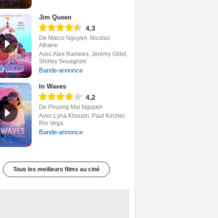
Jim Queen
4,3
De Marco Nguyen, Nicolas
Athane
Avec Alex Ramires, Jérémy Gillet,
Shirley Souagnon
Bande-annonce
In Waves
4,2
De Phuong Mai Nguyen
Avec Lyna Khoudri, Paul Kircher,
Rio Vega
Bande-annonce
Tous les meilleurs films au ciné