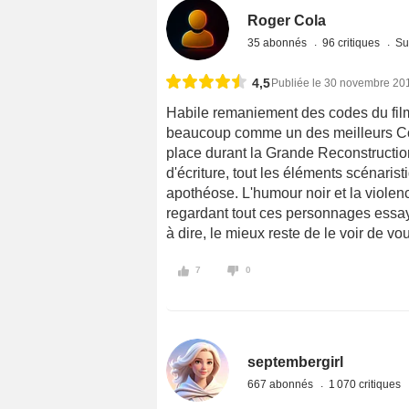
Roger Cola
35 abonnés
96 critiques
Su
4,5
Publiée le 30 novembre 20
Habile remaniement des codes du film 
beaucoup comme un des meilleurs Co
place durant la Grande Reconstruction
d'écriture, tout les éléments scénari
apothéose. L'humour noir et la violen
regardant tout ces personnages essay
à dire, le mieux reste de le voir de 
7
0
septembergirl
667 abonnés
1 070 critiques