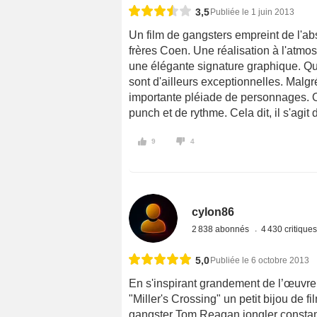
3,5
Publiée le 1 juin 2013
Un film de gangsters empreint de l'abs
frères Coen. Une réalisation à l'atmosp
une élégante signature graphique. Q
sont d'ailleurs exceptionnelles. Malg
importante pléiade de personnages. 
punch et de rythme. Cela dit, il s'agit 
9
4
cylon86
2 838 abonnés
4 430 critique
5,0
Publiée le 6 octobre 2013
En s'inspirant grandement de l’œuvre
"Miller's Crossing" un petit bijou de fi
gangster Tom Reagan jongler constam