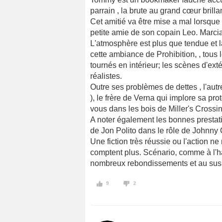
parrain , la brute au grand cœur brill
Cet amitié va être mise a mal lorsqu
petite amie de son copain Leo. Marci
L'atmosphère est plus que tendue et 
cette ambiance de Prohibition, , tous
tournés en intérieur; les scènes d'exté
réalistes.
Outre ses problèmes de dettes , l'au
), le frère de Verna qui implore sa p
vous dans les bois de Miller's Crossin
A noter également les bonnes presta
de Jon Polito dans le rôle de Johnny 
Une fiction très réussie ou l'action 
comptent plus. Scénario, comme à l'ha
nombreux rebondissements et au sus
9
2