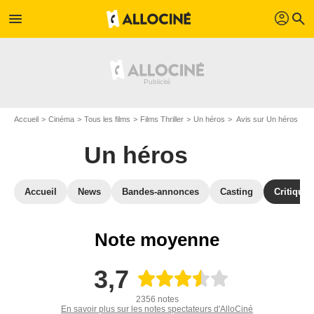
profil
menu
search
Accueil
Cinéma
Tous les films
Films Thriller
Un héros
Avis sur Un héros
Un héros
Accueil
News
Bandes-annonces
Casting
Critiques
Note moyenne
3,7
2356 notes
En savoir plus sur les notes spectateurs d'AlloCiné