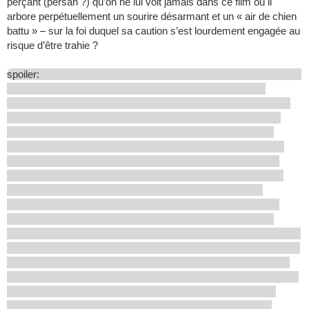
perçant (persan ?) qu’on ne lui voit jamais dans ce film où il
arbore perpétuellement un sourire désarmant et un « air de chien
battu » – sur la foi duquel sa caution s’est lourdement engagée au
risque d’être trahie ?
spoiler: