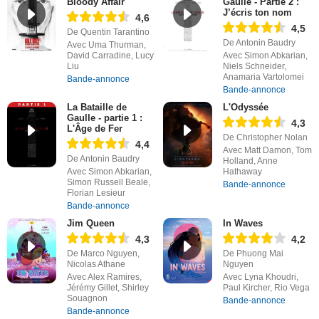
Bloody Affair
Gaulle - Partie 2 :
J’écris ton nom
4,6
4,5
De Quentin Tarantino
De Antonin Baudry
Avec Uma Thurman,
David Carradine, Lucy
Avec Simon Abkarian,
Liu
Niels Schneider,
Anamaria Vartolomei
Bande-annonce
Bande-annonce
La Bataille de
L'Odyssée
Gaulle - partie 1 :
4,3
L'Âge de Fer
De Christopher Nolan
4,4
Avec Matt Damon, Tom
De Antonin Baudry
Holland, Anne
Avec Simon Abkarian,
Hathaway
Simon Russell Beale,
Bande-annonce
Florian Lesieur
Bande-annonce
Jim Queen
In Waves
4,3
4,2
De Marco Nguyen,
De Phuong Mai
Nicolas Athane
Nguyen
Avec Alex Ramires,
Avec Lyna Khoudri,
Jérémy Gillet, Shirley
Paul Kircher, Rio Vega
Souagnon
Bande-annonce
Bande-annonce