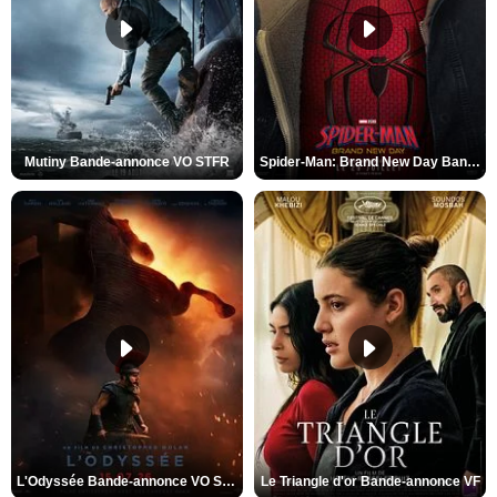
Mutiny Bande-annonce VO STFR
Spider-Man: Brand New Day Bande-annonce VO STFR
L'Odyssée Bande-annonce VO STFR
Le Triangle d'or Bande-annonce VF