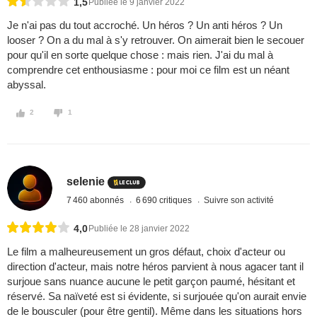
1,5
Publiée le 9 janvier 2022
Je n'ai pas du tout accroché. Un héros ? Un anti héros ? Un
looser ? On a du mal à s'y retrouver. On aimerait bien le secouer
pour qu'il en sorte quelque chose : mais rien. J'ai du mal à
comprendre cet enthousiasme : pour moi ce film est un néant
abyssal.
2
1
selenie
7 460 abonnés
6 690 critiques
Suivre son activité
4,0
Publiée le 28 janvier 2022
Le film a malheureusement un gros défaut, choix d'acteur ou
direction d'acteur, mais notre héros parvient à nous agacer tant il
surjoue sans nuance aucune le petit garçon paumé, hésitant et
réservé. Sa naïveté est si évidente, si surjouée qu'on aurait envie
de le bousculer (pour être gentil). Même dans les situations hors