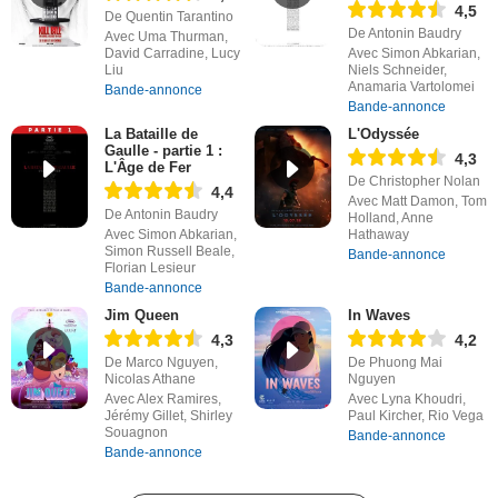
4,5
De Quentin Tarantino
De Antonin Baudry
Avec Uma Thurman,
David Carradine, Lucy
Avec Simon Abkarian,
Liu
Niels Schneider,
Anamaria Vartolomei
Bande-annonce
Bande-annonce
La Bataille de
L'Odyssée
Gaulle - partie 1 :
4,3
L'Âge de Fer
De Christopher Nolan
4,4
Avec Matt Damon, Tom
De Antonin Baudry
Holland, Anne
Avec Simon Abkarian,
Hathaway
Simon Russell Beale,
Bande-annonce
Florian Lesieur
Bande-annonce
Jim Queen
In Waves
4,3
4,2
De Marco Nguyen,
De Phuong Mai
Nicolas Athane
Nguyen
Avec Alex Ramires,
Avec Lyna Khoudri,
Jérémy Gillet, Shirley
Paul Kircher, Rio Vega
Souagnon
Bande-annonce
Bande-annonce