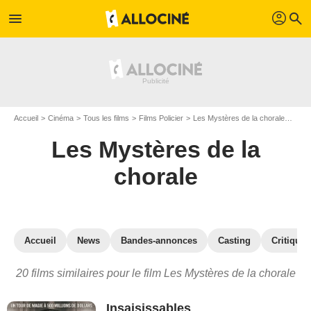
profil
menu
search
Accueil
Cinéma
Tous les films
Films Policier
Les Mystères de la chorale
Les 
Les Mystères de la
chorale
Accueil
News
Bandes-annonces
Casting
Critiques
20 films similaires pour le film Les Mystères de la chorale
Insaisissables