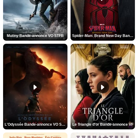
Mutiny Bande-annonce VO STFR
Spider-Man: Brand New Day Bande-annonce VO STFR
L'Odyssée Bande-annonce VO STFR
Le Triangle d'or Bande-annonce VF