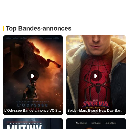
Top Bandes-annonces
L'Odyssée Bande-annonce VO STFR
Spider-Man: Brand New Day Bande-annonce VO STFR