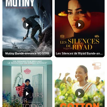
Mutiny Bande-annonce VO STFR
Les Silences de Riyad Bande-annonce VO STFR