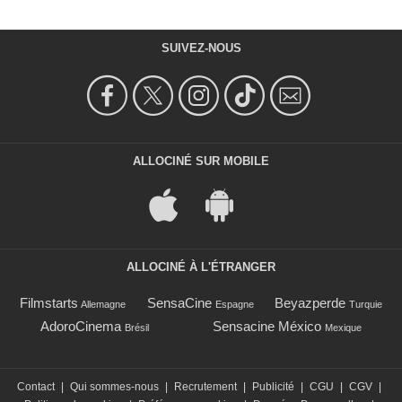
SUIVEZ-NOUS
ALLOCINÉ SUR MOBILE
ALLOCINÉ À L'ÉTRANGER
Filmstarts
SensaCine
Beyazperde
Allemagne
Espagne
Turquie
AdoroCinema
Sensacine México
Brésil
Mexique
Contact
|
Qui sommes-nous
|
Recrutement
|
Publicité
|
CGU
|
CGV
|