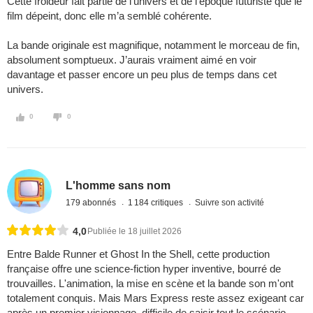
Cette froideur fait partie de l’univers et de l’époque futuriste que le
film dépeint, donc elle m’a semblé cohérente.
La bande originale est magnifique, notamment le morceau de fin,
absolument somptueux. J’aurais vraiment aimé en voir
davantage et passer encore un peu plus de temps dans cet
univers.
0
0
L'homme sans nom
179 abonnés
1 184 critiques
Suivre son activité
4,0
Publiée le 18 juillet 2026
Entre Balde Runner et Ghost In the Shell, cette production
française offre une science-fiction hyper inventive, bourré de
trouvailles. L'animation, la mise en scène et la bande son m'ont
totalement conquis. Mais Mars Express reste assez exigeant car
après un premier visionnage, difficile de saisir tout le scénario