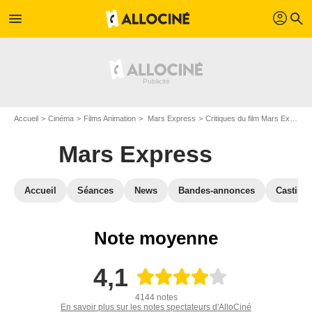
profil
menu
search
Accueil
Cinéma
Films Animation
Mars Express
Critiques du film Mars Express
Mars Express
Accueil
Séances
News
Bandes-annonces
Casting
Note moyenne
4,1
4144 notes
En savoir plus sur les notes spectateurs d'AlloCiné