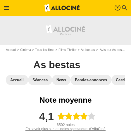
profil
menu
search
Accueil
Cinéma
Tous les films
Films Thriller
As bestas
Avis sur As bestas
As bestas
Accueil
Séances
News
Bandes-annonces
Casting
Note moyenne
4,1
6502 notes
En savoir plus sur les notes spectateurs d'AlloCiné