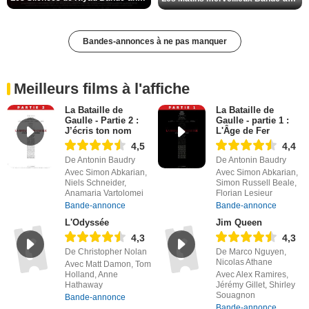
Bandes-annonces à ne pas manquer
Meilleurs films à l'affiche
La Bataille de
La Bataille de
Gaulle - Partie 2 :
Gaulle - partie 1 :
J’écris ton nom
L'Âge de Fer
4,5
4,4
De Antonin Baudry
De Antonin Baudry
Avec Simon Abkarian,
Avec Simon Abkarian,
Niels Schneider,
Simon Russell Beale,
Anamaria Vartolomei
Florian Lesieur
Bande-annonce
Bande-annonce
L'Odyssée
Jim Queen
4,3
4,3
De Christopher Nolan
De Marco Nguyen,
Nicolas Athane
Avec Matt Damon, Tom
Holland, Anne
Avec Alex Ramires,
Hathaway
Jérémy Gillet, Shirley
Souagnon
Bande-annonce
Bande-annonce