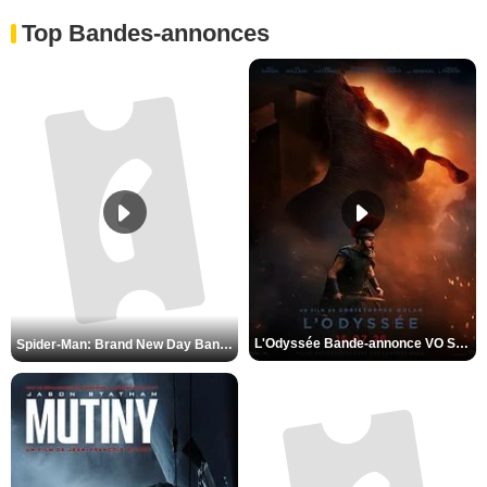
Top Bandes-annonces
L'Odyssée Bande-annonce VO STFR
Spider-Man: Brand New Day Bande-annonce VO STFR