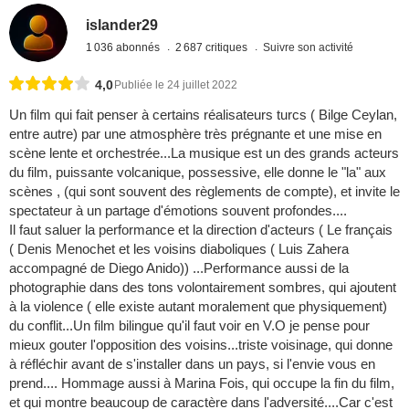
islander29
1 036 abonnés
2 687 critiques
Suivre son activité
4,0
Publiée le 24 juillet 2022
Un film qui fait penser à certains réalisateurs turcs ( Bilge Ceylan,
entre autre) par une atmosphère très prégnante et une mise en
scène lente et orchestrée...La musique est un des grands acteurs
du film, puissante volcanique, possessive, elle donne le "la" aux
scènes , (qui sont souvent des règlements de compte), et invite le
spectateur à un partage d'émotions souvent profondes....
Il faut saluer la performance et la direction d'acteurs ( Le français
( Denis Menochet et les voisins diaboliques ( Luis Zahera
accompagné de Diego Anido)) ...Performance aussi de la
photographie dans des tons volontairement sombres, qui ajoutent
à la violence ( elle existe autant moralement que physiquement)
du conflit...Un film bilingue qu'il faut voir en V.O je pense pour
mieux gouter l'opposition des voisins...triste voisinage, qui donne
à réfléchir avant de s'installer dans un pays, si l'envie vous en
prend.... Hommage aussi à Marina Fois, qui occupe la fin du film,
et qui montre beaucoup de caractère dans l'adversité....Car c'est