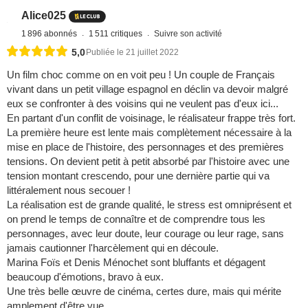
Alice025
1 896 abonnés
1 511 critiques
Suivre son activité
5,0
Publiée le 21 juillet 2022
Un film choc comme on en voit peu ! Un couple de Français
vivant dans un petit village espagnol en déclin va devoir malgré
eux se confronter à des voisins qui ne veulent pas d'eux ici...
En partant d'un conflit de voisinage, le réalisateur frappe très fort.
La première heure est lente mais complètement nécessaire à la
mise en place de l'histoire, des personnages et des premières
tensions. On devient petit à petit absorbé par l'histoire avec une
tension montant crescendo, pour une dernière partie qui va
littéralement nous secouer !
La réalisation est de grande qualité, le stress est omniprésent et
on prend le temps de connaître et de comprendre tous les
personnages, avec leur doute, leur courage ou leur rage, sans
jamais cautionner l'harcèlement qui en découle.
Marina Foïs et Denis Ménochet sont bluffants et dégagent
beaucoup d'émotions, bravo à eux.
Une très belle œuvre de cinéma, certes dure, mais qui mérite
amplement d'être vue.