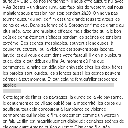
surtout « Que Dios nos Perdonne », il nous offre aujourd'hui avec
« As Bestas » un drame rural, aux faux airs de western, qui nous
maintient sous pression non stop pendant 2h20. On ne va pas
tourner autour du pot, ce film est une grande réussite à tous les
points de vue. Dans sa forme déjà, Sorogoyen filme ce drame au
plus près, avec une musique efficace mais discrète qui a le bon
goût de complètement s’effacer pendant les scènes de tensions
extrême. Des scènes irrespirables, souvent silencieuses, à
couper au couteau, où la violence est souvent sous-jacente,
larvée, et qui vous clouent dans votre fauteuil, il y en a plusieurs
et ce, dés le tout début du film. Au moment où l’intrigue
commence, la haine est déjà bien enkystée chez les deux frères,
les paroles sont lourdes, les silences aussi, les gestes peuvent
déraper à tout moment. Et tout cela ne fera qu’aller crescendo,
spoiler:
Cette façon de filmer les paysages, la dureté de la vie paysanne,
le dénuement de ce village oublié par la modernité, les corps qui
souffrent, tout cela concourent à l’ambiance de violence
permanente qui imbibe le film, exactement comme un western,
en fait. Le film est magnifiquement dialogué : certaines scènes de
dialogue entre Antoine et Xan ou entre Olga et sa fille, très