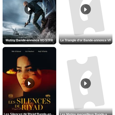
Mutiny Bande-annonce VO STFR
Le Triangle d'or Bande-annonce VF
Les Silences de Riyad Bande-annonce VO STFR
Les Matins merveilleux Bande-annonce VF