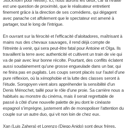
Stockholm pour Netflix). Ici, nous aurons les deux, car la rivalité
est une question de proximité, que le réalisateur entretient
finement grâce à la direction de ses comédiens, qui dégagent
avec panache cet affolement que le spectateur est amené à
partager, tout le long de l’intrigue.
En ouvrant sur la férocité et l’efficacité d’aloitadores, maîtrisant à
mains nus des chevaux sauvages, il rend déjà compte de
l’étreinte à venir, qui sera peut-être fatal pour Antoine et Olga. Ils
travaillent la terre avec authenticité et cultivent un train de vie qui
va de pair avec leur bonne récolte. Pourtant, des conflits éclatent
aussi soudainement qu’une grosse engueulade dans un bar, qui
ne finira pas en pugilats. Les coups seront placés sur l’autel d’une
pure réflexion, où la xénophobie et la lutte des classes seront à
l’étude. Sorogoyen vient alors appréhender la sensibilité d’un
Denis Ménochet, taillé pour le rôle d’une proie. Sa carrière nous a
habitués au monstre du cinéma, mais il serait regrettable de
passé à côté d’une nouvelle palette de jeu dont le cinéaste
espagnol s’imprègne, justement afin de monopoliser l’attention du
couple sur un autre duo, qui vit non loin de chez eux.
Xan (Luis Zahera) et Lorenzo (Diego Anido) sont deux frères,