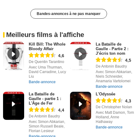
Bandes-annonces à ne pas manquer
Meilleurs films à l'affiche
Kill Bill: The Whole
La Bataille de
Bloody Affair
Gaulle - Partie 2 :
J’écris ton nom
4,6
4,5
De Quentin Tarantino
De Antonin Baudry
Avec Uma Thurman,
David Carradine, Lucy
Avec Simon Abkarian,
Liu
Niels Schneider,
Anamaria Vartolomei
Bande-annonce
Bande-annonce
La Bataille de
L'Odyssée
Gaulle - partie 1 :
4,3
L'Âge de Fer
De Christopher Nolan
4,4
Avec Matt Damon, Tom
De Antonin Baudry
Holland, Anne
Avec Simon Abkarian,
Hathaway
Simon Russell Beale,
Bande-annonce
Florian Lesieur
Bande-annonce