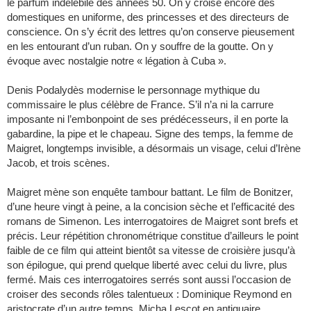
le parfum indélébile des années 50. On y croise encore des
domestiques en uniforme, des princesses et des directeurs de
conscience. On s’y écrit des lettres qu’on conserve pieusement
en les entourant d’un ruban. On y souffre de la goutte. On y
évoque avec nostalgie notre « légation à Cuba ».
Denis Podalydès modernise le personnage mythique du
commissaire le plus célèbre de France. S’il n’a ni la carrure
imposante ni l’embonpoint de ses prédécesseurs, il en porte la
gabardine, la pipe et le chapeau. Signe des temps, la femme de
Maigret, longtemps invisible, a désormais un visage, celui d’Irène
Jacob, et trois scènes.
Maigret mène son enquête tambour battant. Le film de Bonitzer,
d’une heure vingt à peine, a la concision sèche et l’efficacité des
romans de Simenon. Les interrogatoires de Maigret sont brefs et
précis. Leur répétition chronométrique constitue d’ailleurs le point
faible de ce film qui atteint bientôt sa vitesse de croisière jusqu’à
son épilogue, qui prend quelque liberté avec celui du livre, plus
fermé. Mais ces interrogatoires serrés sont aussi l’occasion de
croiser des seconds rôles talentueux : Dominique Reymond en
aristocrate d’un autre temps, Micha Lescot en antiquaire