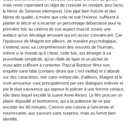
mais reste cependant un objet de curiosité en rendant, ipso facto,
le héros de Simenon intemporel. Une pipe bien fraîche et des
bières de qualité, à moins que cela ne soit l'inverse, suffisent à
planter le décor et à incarner un personnage débarrassé pour la
première fois au cinéma de son aspect massif, moins une
audace qu'un décalage amusant qui est assez convaincant. Car
l'épaisseur de Maigret est ailleurs, de manière psychologique,
s'entend, avec sa compréhension des ressorts de l'humain,
même si le monde qu'il côtoie, cette fois, est étranger à sa
proverbiale simplicité, qu'un râble de lapin et un pichet de
muscadet suffisent à contenter. Pascal Bonitzer filme son
enquête sans hâte (certains diront que c'est vieillot) et s'attarde
sur des caractères, non sans mélancolie, d'ailleurs. Maigret et le
mort amoureux vaut principalement par ses dialogues enlevés et
par le duel savoureux qui oppose le policier à une femme coriace,
rôle dans lequel excelle la suave Anne Alvaro. Le film procure un
plaisir dépouillé et bonhomme, qui a la politesse de ne pas
excéder les 80 minutes. Comme une cuisine à l'ancienne et
nourrissante, aux saveurs sans surprise, mais au fumet bien
identifié.