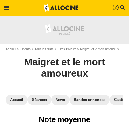
profil
menu
search
Accueil
Cinéma
Tous les films
Films Policier
Maigret et le mort amoureux
Avi
Maigret et le mort
amoureux
Accueil
Séances
News
Bandes-annonces
Casting
Note moyenne