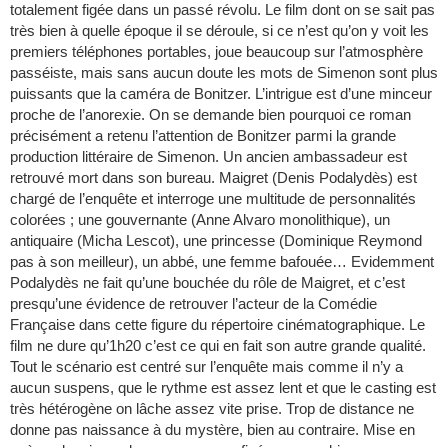
totalement figée dans un passé révolu. Le film dont on se sait pas
très bien à quelle époque il se déroule, si ce n’est qu’on y voit les
premiers téléphones portables, joue beaucoup sur l’atmosphère
passéiste, mais sans aucun doute les mots de Simenon sont plus
puissants que la caméra de Bonitzer. L’intrigue est d’une minceur
proche de l’anorexie. On se demande bien pourquoi ce roman
précisément a retenu l’attention de Bonitzer parmi la grande
production littéraire de Simenon. Un ancien ambassadeur est
retrouvé mort dans son bureau. Maigret (Denis Podalydès) est
chargé de l’enquête et interroge une multitude de personnalités
colorées ; une gouvernante (Anne Alvaro monolithique), un
antiquaire (Micha Lescot), une princesse (Dominique Reymond
pas à son meilleur), un abbé, une femme bafouée… Evidemment
Podalydès ne fait qu’une bouchée du rôle de Maigret, et c’est
presqu’une évidence de retrouver l’acteur de la Comédie
Française dans cette figure du répertoire cinématographique. Le
film ne dure qu’1h20 c’est ce qui en fait son autre grande qualité.
Tout le scénario est centré sur l’enquête mais comme il n’y a
aucun suspens, que le rythme est assez lent et que le casting est
très hétérogène on lâche assez vite prise. Trop de distance ne
donne pas naissance à du mystère, bien au contraire. Mise en