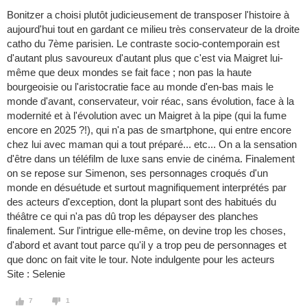
Bonitzer a choisi plutôt judicieusement de transposer l'histoire à
aujourd'hui tout en gardant ce milieu très conservateur de la droite
catho du 7ème parisien. Le contraste socio-contemporain est
d'autant plus savoureux d'autant plus que c'est via Maigret lui-
même que deux mondes se fait face ; non pas la haute
bourgeoisie ou l'aristocratie face au monde d'en-bas mais le
monde d'avant, conservateur, voir réac, sans évolution, face à la
modernité et à l'évolution avec un Maigret à la pipe (qui la fume
encore en 2025 ?!), qui n'a pas de smartphone, qui entre encore
chez lui avec maman qui a tout préparé... etc... On a la sensation
d'être dans un téléfilm de luxe sans envie de cinéma. Finalement
on se repose sur Simenon, ses personnages croqués d'un
monde en désuétude et surtout magnifiquement interprétés par
des acteurs d'exception, dont la plupart sont des habitués du
théâtre ce qui n'a pas dû trop les dépayser des planches
finalement. Sur l'intrigue elle-même, on devine trop les choses,
d'abord et avant tout parce qu'il y a trop peu de personnages et
que donc on fait vite le tour. Note indulgente pour les acteurs
Site : Selenie
7
1