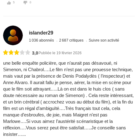
5
0
islander29
1 036 abonnés
2 687 critiques
Suivre son activité
3,0
Publiée le 19 février 2026
une belle enquête policière, que n’aurait pas désavoué, ni
Simenon, ni Chabrol….Le film n’est pas une prouesse technique,
mais vaut par la présence de Denis Podalydès ( l’inspecteur) et
Anne Alvaro. Il aurait fallu je pense, aérer, la mise en scène pour
que le film soit attrayant…..Là on est dans le huis clos ( sans
doute nécessaire au roman de Simenon) . Cela reste intéressant,
et un brin cérébral ( accrochez vous au début du film), et la fin du
film est un régal d’ambiguïté….Très français tout cela, cela
manque d’esbroufes, de joie, mais Maigret n’est pas
Marlowe….Si vous aimez l’austérité scénaristique et la
réflexion….Vous serez peut être satisfait…..Je conseille sans
insister…...