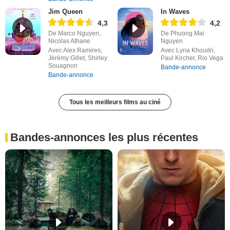
Jim Queen
In Waves
4,3
4,2
De Marco Nguyen,
De Phuong Mai
Nicolas Athane
Nguyen
Avec Alex Ramires,
Avec Lyna Khoudri,
Jérémy Gillet, Shirley
Paul Kircher, Rio Vega
Souagnon
Bande-annonce
Bande-annonce
Tous les meilleurs films au ciné
Bandes-annonces les plus récentes