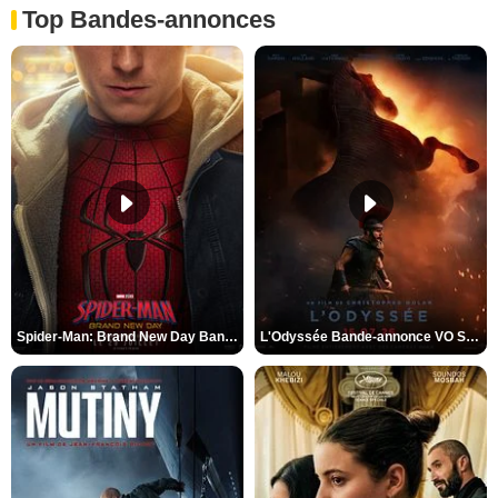
Top Bandes-annonces
Spider-Man: Brand New Day Bande-annonce VO STFR
L'Odyssée Bande-annonce VO STFR