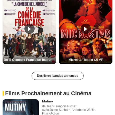
De la Comédie-Française Teaser (3) VF
Microstar Teaser (2) VF
Dernières bandes annonces
Films Prochainement au Cinéma
Mutiny
de Jean-François Richet
avec Jason Statham, Annabelle Wallis
Film - Action