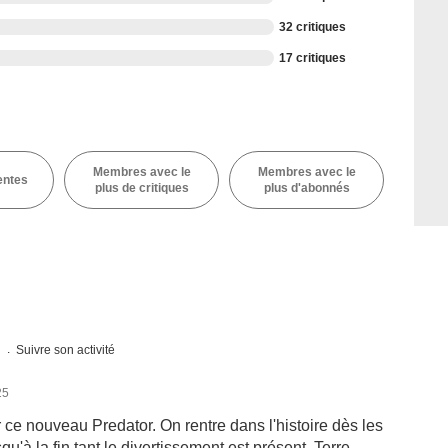
32 critiques
17 critiques
Membres avec le
Membres avec le
entes
plus de critiques
plus d'abonnés
s
Suivre son activité
25
ce nouveau Predator. On rentre dans l'histoire dès les
'à la fin tant le divertissement est présent. Terre