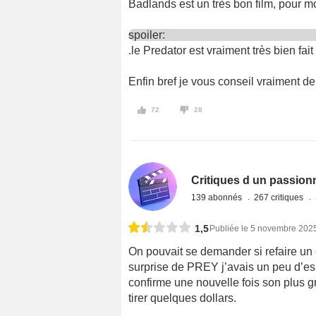
Badlands est un très bon film, pour moi
spoiler:
.le Predator est vraiment très bien fai
Enfin bref je vous conseil vraiment de v
72
28
Critiques d un passion
139 abonnés
267 critiques
1,5
Publiée le 5 novembre 202
On pouvait se demander si refaire u
surprise de PREY j’avais un peu d’esp
confirme une nouvelle fois son plus gr
tirer quelques dollars.