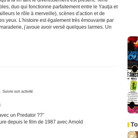
bles, duo qui fonctionne parfaitement entre le Yautja et
illeurs le rôle à merveille), scènes d'action et de
es yeux. L'histoire est également très émouvante par
 camaraderie, j'avoue avoir versé quelques larmes. Un
Suivre son activité
5
 avec un Predator ??"
ature depuis le film de 1987 avec Arnold
To