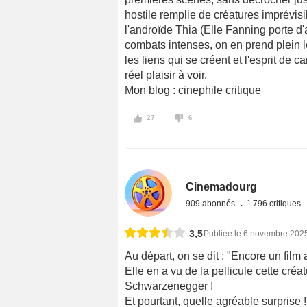
hostile remplie de créatures imprévisi
l'androïde Thia (Elle Fanning porte d'a
combats intenses, on en prend plein l
les liens qui se créent et l'esprit de
réel plaisir à voir.
Mon blog : cinephile critique
27
6
Cinemadourg
909 abonnés
1 796 critiques
3,5
Publiée le 6 novembre 202
Au départ, on se dit : "Encore un film
Elle en a vu de la pellicule cette cré
Schwarzenegger !
Et pourtant, quelle agréable surprise !