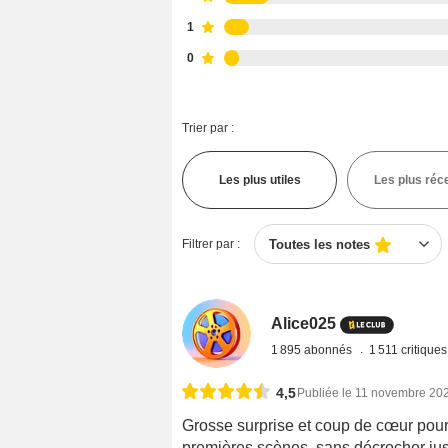
1
0
Trier par :
Les plus utiles
Les plus réc
Filtrer par :
Toutes les notes
Alice025
1 895 abonnés
1 511 critique
4,5
Publiée le 11 novembre 20
Grosse surprise et coup de cœur pour 
premières scènes, sans décrocher jusqu