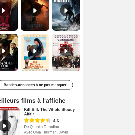
Le Triangle d'or Bande-annonce VF
Les Matins merveilleux Bande-annonce VF
De la Comédie-Française Teaser VF
Bandes-annonces à ne pas manquer
illeurs films à l'affiche
Kill Bill: The Whole Bloody
Affair
4,6
De Quentin Tarantino
Avec Uma Thurman, David