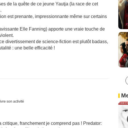
ases de la quête de ce jeune Yautja (la race de cet
.
action est prenante, impressionnante même sur certains
 ravissante Elle Fanning) apporte une vraie touche de
iolent.
s ce divertissement de science-fiction est plutôt badass,
talité : une belle efficacité !
Me
ivre son activité
la critique, franchement je comprend pas ! Predator: