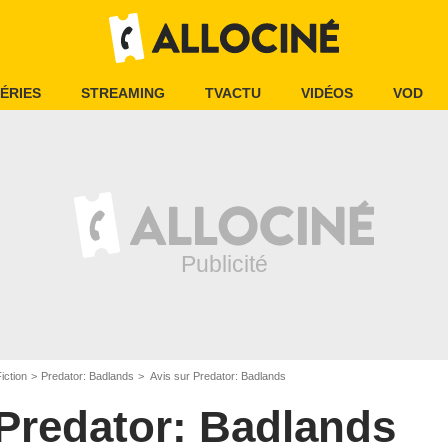
ÉRIES
STREAMING
TVACTU
VIDÉOS
VOD
iction
Predator: Badlands
Avis sur Predator: Badlands
Predator: Badlands