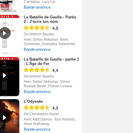
Carradine, Lucy Liu
Bande-annonce
La Bataille de Gaulle - Partie
2 : J’écris ton nom
4,5
De Antonin Baudry
Avec Simon Abkarian, Niels
Schneider, Anamaria Vartolomei
Bande-annonce
La Bataille de Gaulle - partie 1
: L'Âge de Fer
4,4
De Antonin Baudry
Avec Simon Abkarian, Simon
Russell Beale, Florian Lesieur
Bande-annonce
L'Odyssée
4,3
De Christopher Nolan
Avec Matt Damon, Tom Holland,
Anne Hathaway
Bande-annonce