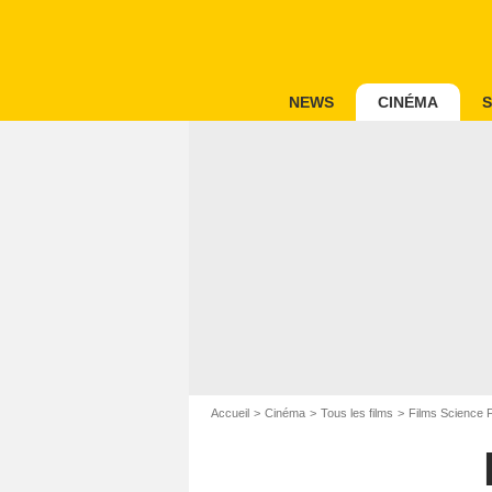
NEWS
CINÉMA
S
Accueil
Cinéma
Tous les films
Films Science F