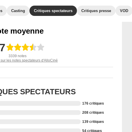
es
Casting
Critiques spectateurs
Critiques presse
VOD
te moyenne
,7
3339 notes
 sur les notes spectateurs d'AlloCiné
IQUES SPECTATEURS
176 critiques
208 critiques
139 critiques
54 critiques