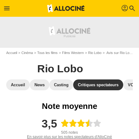
profil
menu
search
Accueil
Cinéma
Tous les films
Films Western
Rio Lobo
Avis sur Rio Lobo
Rio Lobo
Accueil
News
Casting
Critiques spectateurs
VOD
Note moyenne
3,5
505 notes
En savoir plus sur les notes spectateurs d'AlloCiné