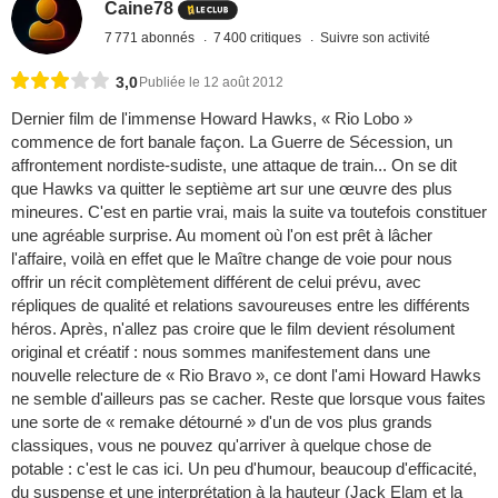
Caine78
7 771 abonnés
7 400 critiques
Suivre son activité
3,0
Publiée le 12 août 2012
Dernier film de l'immense Howard Hawks, « Rio Lobo »
commence de fort banale façon. La Guerre de Sécession, un
affrontement nordiste-sudiste, une attaque de train... On se dit
que Hawks va quitter le septième art sur une œuvre des plus
mineures. C'est en partie vrai, mais la suite va toutefois constituer
une agréable surprise. Au moment où l'on est prêt à lâcher
l'affaire, voilà en effet que le Maître change de voie pour nous
offrir un récit complètement différent de celui prévu, avec
répliques de qualité et relations savoureuses entre les différents
héros. Après, n'allez pas croire que le film devient résolument
original et créatif : nous sommes manifestement dans une
nouvelle relecture de « Rio Bravo », ce dont l'ami Howard Hawks
ne semble d'ailleurs pas se cacher. Reste que lorsque vous faites
une sorte de « remake détourné » d'un de vos plus grands
classiques, vous ne pouvez qu'arriver à quelque chose de
potable : c'est le cas ici. Un peu d'humour, beaucoup d'efficacité,
du suspense et une interprétation à la hauteur (Jack Elam et la