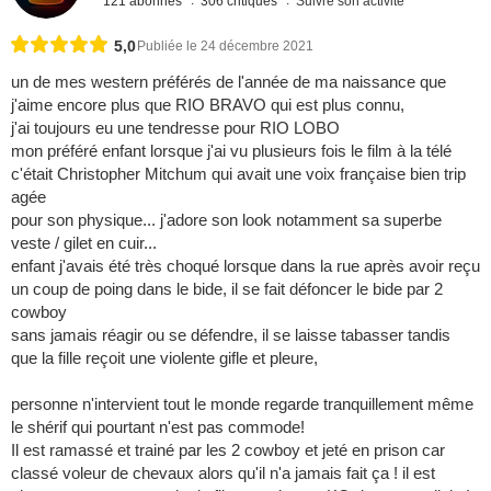
121 abonnés
306 critiques
Suivre son activité
5,0
Publiée le 24 décembre 2021
un de mes western préférés de l'année de ma naissance que
j'aime encore plus que RIO BRAVO qui est plus connu,
j'ai toujours eu une tendresse pour RIO LOBO
mon préféré enfant lorsque j'ai vu plusieurs fois le film à la télé
c'était Christopher Mitchum qui avait une voix française bien trip
agée
pour son physique... j'adore son look notamment sa superbe
veste / gilet en cuir...
enfant j'avais été très choqué lorsque dans la rue après avoir reçu
un coup de poing dans le bide, il se fait défoncer le bide par 2
cowboy
sans jamais réagir ou se défendre, il se laisse tabasser tandis
que la fille reçoit une violente gifle et pleure,
personne n'intervient tout le monde regarde tranquillement même
le shérif qui pourtant n'est pas commode!
Il est ramassé et trainé par les 2 cowboy et jeté en prison car
classé voleur de chevaux alors qu'il n'a jamais fait ça ! il est