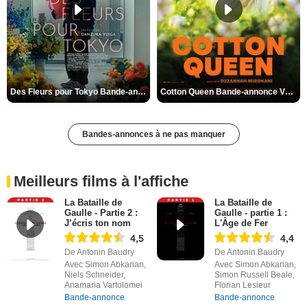
Des Fleurs pour Tokyo Bande-annonce VO STFR
Cotton Queen Bande-annonce VO STFR
Bandes-annonces à ne pas manquer
Meilleurs films à l'affiche
La Bataille de
La Bataille de
Gaulle - Partie 2 :
Gaulle - partie 1 :
J’écris ton nom
L'Âge de Fer
4,5
4,4
De Antonin Baudry
De Antonin Baudry
Avec Simon Abkarian,
Avec Simon Abkarian,
Niels Schneider,
Simon Russell Beale,
Anamaria Vartolomei
Florian Lesieur
Bande-annonce
Bande-annonce