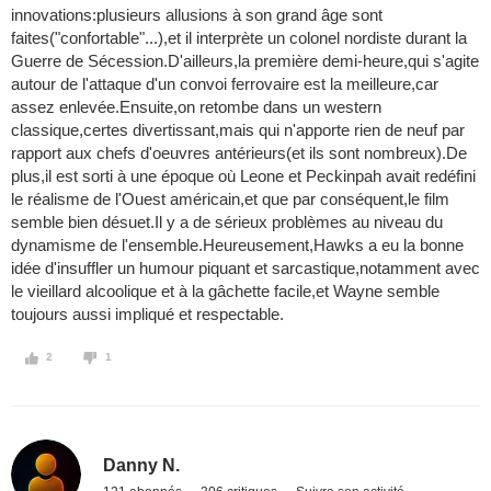
innovations:plusieurs allusions à son grand âge sont
faites("confortable"...),et il interprète un colonel nordiste durant la
Guerre de Sécession.D'ailleurs,la première demi-heure,qui s'agite
autour de l'attaque d'un convoi ferrovaire est la meilleure,car
assez enlevée.Ensuite,on retombe dans un western
classique,certes divertissant,mais qui n'apporte rien de neuf par
rapport aux chefs d'oeuvres antérieurs(et ils sont nombreux).De
plus,il est sorti à une époque où Leone et Peckinpah avait redéfini
le réalisme de l'Ouest américain,et que par conséquent,le film
semble bien désuet.Il y a de sérieux problèmes au niveau du
dynamisme de l'ensemble.Heureusement,Hawks a eu la bonne
idée d'insuffler un humour piquant et sarcastique,notamment avec
le vieillard alcoolique et à la gâchette facile,et Wayne semble
toujours aussi impliqué et respectable.
2
1
Danny N.