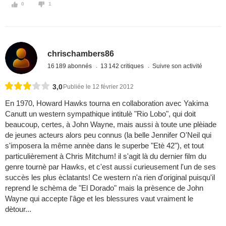
0
1
chrischambers86
16 189 abonnés
13 142 critiques
Suivre son activité
3,0
Publiée le 12 février 2012
En 1970, Howard Hawks tourna en collaboration avec Yakima
Canutt un western sympathique intitulè "Rio Lobo", qui doit
beaucoup, certes, à John Wayne, mais aussi à toute une plèiade
de jeunes acteurs alors peu connus (la belle Jennifer O'Neil qui
s'imposera la même annèe dans le superbe "Etè 42"), et tout
particulièrement à Chris Mitchum! il s'agit là du dernier film du
genre tournè par Hawks, et c'est aussi curieusement l'un de ses
succès les plus èclatants! Ce western n'a rien d'original puisqu'il
reprend le schèma de "El Dorado" mais la prèsence de John
Wayne qui accepte l'âge et les blessures vaut vraiment le
dètour...