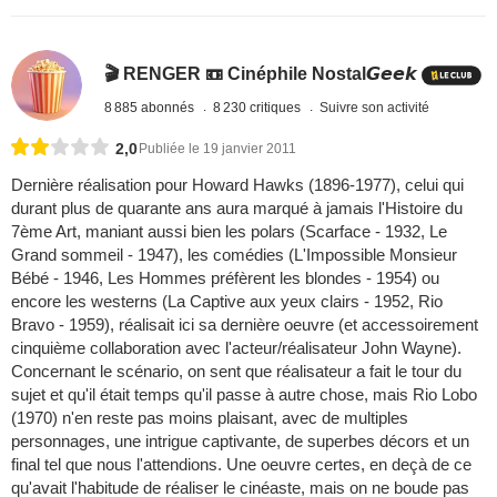
🎬 RENGER 📼 Cinéphile Nostal𝙂𝙚𝙚𝙠
8 885 abonnés
8 230 critiques
Suivre son activité
2,0
Publiée le 19 janvier 2011
Dernière réalisation pour Howard Hawks (1896-1977), celui qui
durant plus de quarante ans aura marqué à jamais l'Histoire du
7ème Art, maniant aussi bien les polars (Scarface - 1932, Le
Grand sommeil - 1947), les comédies (L'Impossible Monsieur
Bébé - 1946, Les Hommes préfèrent les blondes - 1954) ou
encore les westerns (La Captive aux yeux clairs - 1952, Rio
Bravo - 1959), réalisait ici sa dernière oeuvre (et accessoirement
cinquième collaboration avec l'acteur/réalisateur John Wayne).
Concernant le scénario, on sent que réalisateur a fait le tour du
sujet et qu'il était temps qu'il passe à autre chose, mais Rio Lobo
(1970) n'en reste pas moins plaisant, avec de multiples
personnages, une intrigue captivante, de superbes décors et un
final tel que nous l'attendions. Une oeuvre certes, en deçà de ce
qu'avait l'habitude de réaliser le cinéaste, mais on ne boude pas