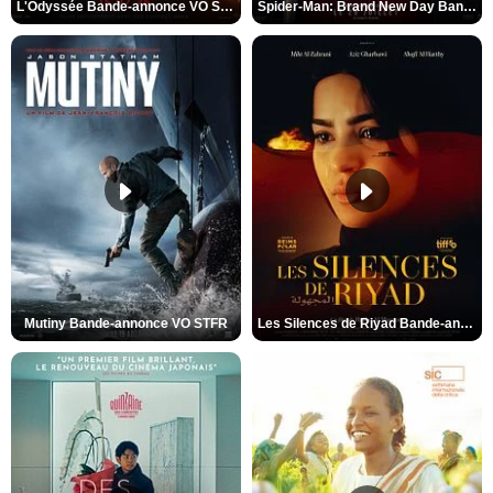
L'Odyssée Bande-annonce VO STFR
Spider-Man: Brand New Day Bande-annonce VO STFR
Mutiny Bande-annonce VO STFR
Les Silences de Riyad Bande-annonce VO STFR