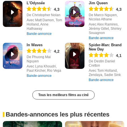
L'Odyssée
Jim Queen
4,3
4,3
De Christopher Nolan
De Marco Nguyen,
Nicolas Athane
Avec Matt Damon, Tom
Holland, Anne
Avec Alex Ramires,
Hathaway
Jérémy Gillet, Shirley
Souagnon
Bande-annonce
Bande-annonce
In Waves
Spider-Man: Brand
New Day
4,2
4,1
De Phuong Mai
Nguyen
De Destin Daniel
Cretton
Avec Lyna Khoudri,
Paul Kircher, Rio Vega
Avec Tom Holland,
Zendaya, Sadie Sink
Bande-annonce
Bande-annonce
Tous les meilleurs films au ciné
Bandes-annonces les plus récentes