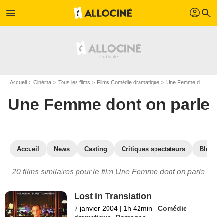
profil
menu
search
Accueil
Cinéma
Tous les films
Films Comédie dramatique
Une Femme dont on parle
Une Femme dont on parle
Accueil
News
Casting
Critiques spectateurs
Blu-R
20 films similaires pour le film Une Femme dont on parle
Lost in Translation
7 janvier 2004
|
1h 42min
|
Comédie