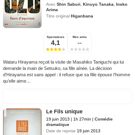
Avec
Shin Saburi
,
Kinuyo Tanaka
,
Ineko
Arima
Titre original
Higanbana
Spectateurs
Mes amis
4,1
--
Wataru Hirayama reçoit la visite de Masahiko Taniguchi qui lui
demande la main de Setsuko, sa fille aînée. La décision
d’Hirayama est sans appel : il refuse que sa fille épouse l’homme
qu’elle aime…
Le Fils unique
19 juin 2013
|
1h 27min
|
Comédie
dramatique
Date de reprise
19 juin 2013