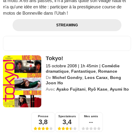
la moto. A 65 ans passés, il n'a jamais quitté son village natal et
n'a qu'une idée en tête : participer à la prestigieuse course de
motos de Bonneville dans l'Utah !
STREAMING
Tokyo!
15 octobre 2008
|
1h 45min
|
Comédie
dramatique
,
Fantastique
,
Romance
De
Michel Gondry
,
Leos Carax
,
Bong
Joon Ho
Avec
Ayako Fujitani
,
Ryô Kase
,
Ayumi Ito
Presse
Spectateurs
Mes amis
3,8
3,4
--