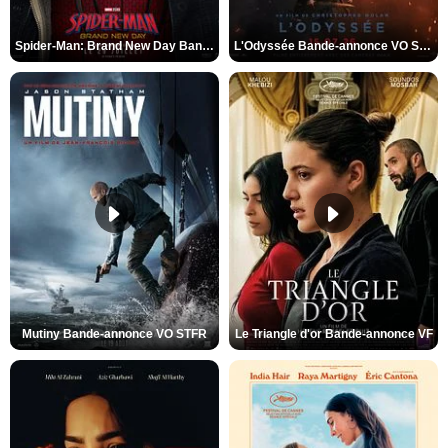
Spider-Man: Brand New Day Bande-annonce VO STFR
L'Odyssée Bande-annonce VO STFR
Mutiny Bande-annonce VO STFR
Le Triangle d'or Bande-annonce VF