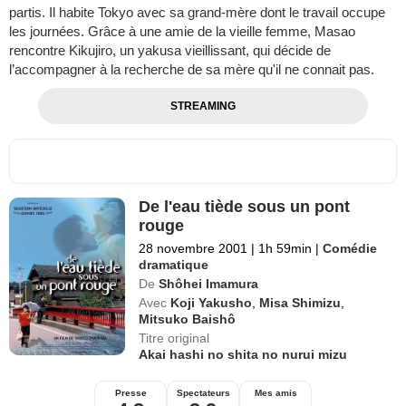
partis. Il habite Tokyo avec sa grand-mère dont le travail occupe
les journées. Grâce à une amie de la vieille femme, Masao
rencontre Kikujiro, un yakusa vieillissant, qui décide de
l’accompagner à la recherche de sa mère qu'il ne connait pas.
STREAMING
De l'eau tiède sous un pont
rouge
28 novembre 2001
|
1h 59min
|
Comédie
dramatique
De
Shôhei Imamura
Avec
Koji Yakusho
,
Misa Shimizu
,
Mitsuko Baishô
Titre original
Akai hashi no shita no nurui mizu
Presse
Spectateurs
Mes amis