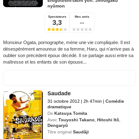
Erogotoshi-tachi yori: Jinruigaku
nyûmon
Spectateurs
Mes amis
3,3
--
Monsieur Ogata, pornographe, mène une vie compliquée. Il est
désespérément amoureux de sa femme, Haru, qui n'arrive pas à
oublier son précédent époux décédé. Il se partage aussi entre sa
maîtresse et les enfants de son épouse...
Saudade
31 octobre 2012
|
2h 47min
|
Comédie
dramatique
De
Katsuya Tomita
Avec
Tsuyoshi Takano
,
Hitoshi Itô
,
Dengaryû
Titre original
Saudâji