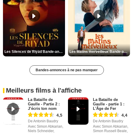
Les Silences de Riyad Bande-annonce VO STFR
Les Matins merveilleux Bande-annonce VF
Bandes-annonces à ne pas manquer
Meilleurs films à l'affiche
La Bataille de
La Bataille de
Gaulle - Partie 2 :
Gaulle - partie 1 :
J’écris ton nom
L'Âge de Fer
4,5
4,4
De Antonin Baudry
De Antonin Baudry
Avec Simon Abkarian,
Avec Simon Abkarian,
Niels Schneider,
Simon Russell Beale,