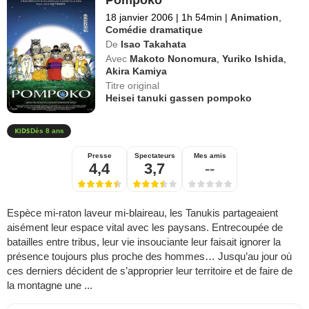
18 janvier 2006
|
1h 54min
|
Animation
,
Comédie dramatique
De
Isao Takahata
Avec
Makoto Nonomura
,
Yuriko Ishida
,
Akira Kamiya
Titre original
Heisei tanuki gassen pompoko
Dès 8 ans
Presse
Spectateurs
Mes amis
4,4
3,7
--
Espèce mi-raton laveur mi-blaireau, les Tanukis partageaient
aisément leur espace vital avec les paysans. Entrecoupée de
batailles entre tribus, leur vie insouciante leur faisait ignorer la
présence toujours plus proche des hommes… Jusqu’au jour où
ces derniers décident de s’approprier leur territoire et de faire de
la montagne une ...