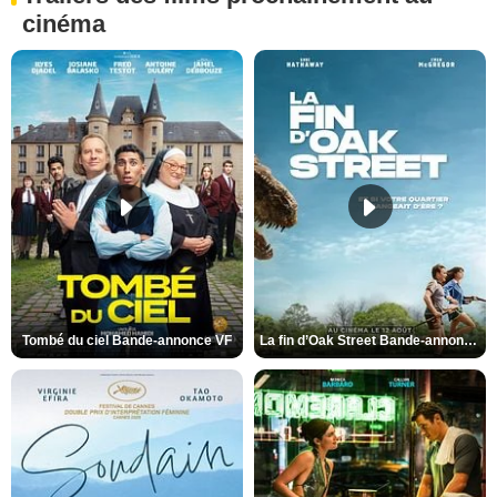
cinéma
Tombé du ciel Bande-annonce VF
La fin d’Oak Street Bande-annonce VO STFR