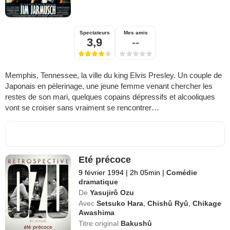
Spectateurs
Mes amis
3,9
--
Memphis, Tennessee, la ville du king Elvis Presley. Un couple de
Japonais en pèlerinage, une jeune femme venant chercher les
restes de son mari, quelques copains dépressifs et alcooliques
vont se croiser sans vraiment se rencontrer…
Eté précoce
9 février 1994
|
2h 05min
|
Comédie
dramatique
De
Yasujirô Ozu
Avec
Setsuko Hara
,
Chishû Ryû
,
Chikage
Awashima
Titre original
Bakushû