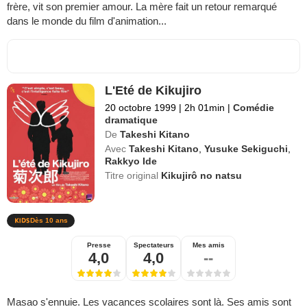
frère, vit son premier amour. La mère fait un retour remarqué
dans le monde du film d'animation...
L'Eté de Kikujiro
20 octobre 1999
|
2h 01min
|
Comédie
dramatique
De
Takeshi Kitano
Avec
Takeshi Kitano
,
Yusuke Sekiguchi
,
Rakkyo Ide
Titre original
Kikujirô no natsu
Dès 10 ans
Presse
Spectateurs
Mes amis
4,0
4,0
--
Masao s'ennuie. Les vacances scolaires sont là. Ses amis sont