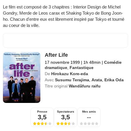
Le film est composé de 3 chapitres : Interior Design de Michel
Gondry, Merde de Leos carax et Shaking Tokyo de Bong Joon-
ho. Chacun d'entre eux est librement inspiré par Tokyo et tourné
au coeur de la ville.
After Life
17 novembre 1999
|
1h 48min
|
Comédie
dramatique
,
Fantastique
De
Hirokazu Kore-eda
Avec
Susumu Terajima
,
Arata
,
Erika Oda
Titre original
Wandâfuru raifu
Presse
Spectateurs
Mes amis
3,5
3,5
--