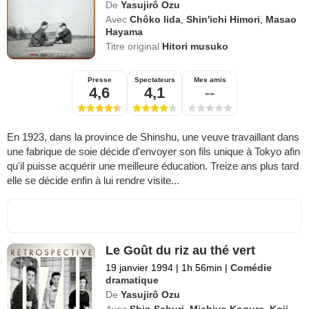
De
Yasujirô Ozu
Avec
Chôko Iida
,
Shin'ichi Himori
,
Masao
Hayama
Titre original
Hitori musuko
Presse
Spectateurs
Mes amis
4,6
4,1
--
En 1923, dans la province de Shinshu, une veuve travaillant dans
une fabrique de soie décide d'envoyer son fils unique à Tokyo afin
qu'il puisse acquérir une meilleure éducation. Treize ans plus tard
elle se décide enfin à lui rendre visite...
Le Goût du riz au thé vert
19 janvier 1994
|
1h 56min
|
Comédie
dramatique
De
Yasujirô Ozu