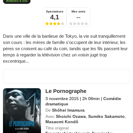
Dès 8 ans
Spectateurs
Mes amis
4,1
--
Dans une ville de la banlieue de Tokyo, la vie suit tranquillement
son cours : les mères de famille s’occupent de leur intérieur, les
pères se croisent au café du coin, tandis que les fils passent leur
temps à regarder la télévision chez un voisin jugé trop
excentrique...
Le Pornographe
3 novembre 2015
|
2h 08min
|
Comédie
dramatique
De
Shôhei Imamura
Avec
Shoichi Ozawa
,
Sumiko Sakamoto
,
Masaomi Kondô
Titre original