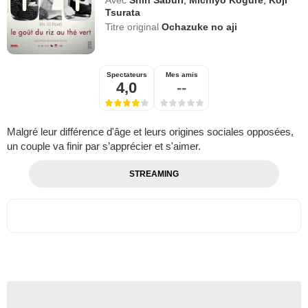
Avec
Shin Saburi
,
Michiyo Kogure
,
Koji
Tsurata
Titre original
Ochazuke no aji
Spectateurs
Mes amis
4,0
--
Malgré leur différence d'âge et leurs origines sociales opposées,
un couple va finir par s’apprécier et s'aimer.
STREAMING