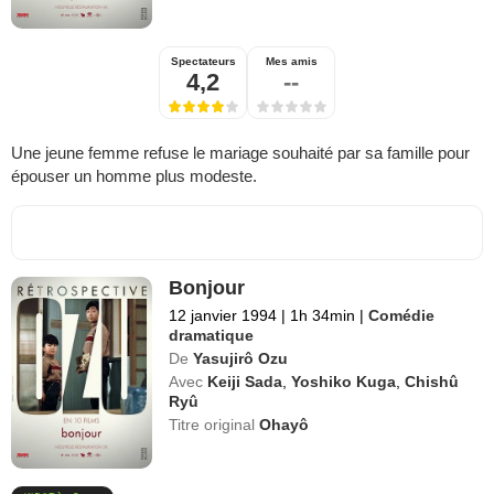
Spectateurs
Mes amis
4,2
--
Une jeune femme refuse le mariage souhaité par sa famille pour
épouser un homme plus modeste.
Bonjour
12 janvier 1994
|
1h 34min
|
Comédie
dramatique
De
Yasujirô Ozu
Avec
Keiji Sada
,
Yoshiko Kuga
,
Chishû
Ryû
Titre original
Ohayô