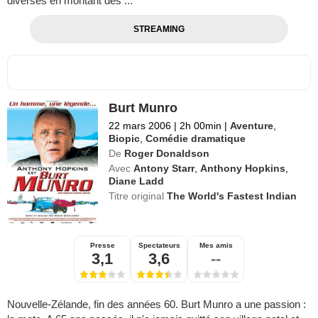
diverses en montant des ...
STREAMING
Burt Munro
22 mars 2006
|
2h 00min
|
Aventure
,
Biopic
,
Comédie dramatique
De
Roger Donaldson
Avec
Antony Starr
,
Anthony Hopkins
,
Diane Ladd
Titre original
The World's Fastest Indian
Presse
Spectateurs
Mes amis
3,1
3,6
--
Nouvelle-Zélande, fin des années 60. Burt Munro a une passion :