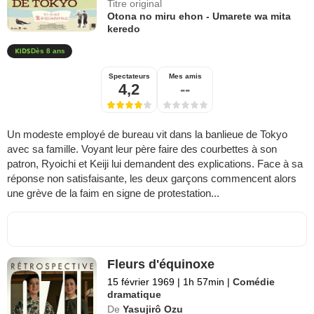
Titre original
Otona no miru ehon - Umarete wa mita
keredo
Dès 8 ans
Spectateurs
Mes amis
4,2
--
Un modeste employé de bureau vit dans la banlieue de Tokyo
avec sa famille. Voyant leur père faire des courbettes à son
patron, Ryoichi et Keiji lui demandent des explications. Face à sa
réponse non satisfaisante, les deux garçons commencent alors
une grève de la faim en signe de protestation...
Fleurs d'équinoxe
15 février 1969
|
1h 57min
|
Comédie
dramatique
De
Yasujirô Ozu