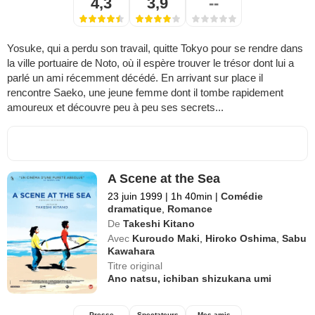
4,3
3,9
--
Yosuke, qui a perdu son travail, quitte Tokyo pour se rendre dans
la ville portuaire de Noto, où il espère trouver le trésor dont lui a
parlé un ami récemment décédé. En arrivant sur place il
rencontre Saeko, une jeune femme dont il tombe rapidement
amoureux et découvre peu à peu ses secrets...
A Scene at the Sea
23 juin 1999
|
1h 40min
|
Comédie
dramatique
,
Romance
De
Takeshi Kitano
Avec
Kuroudo Maki
,
Hiroko Oshima
,
Sabu
Kawahara
Titre original
Ano natsu, ichiban shizukana umi
Presse
Spectateurs
Mes amis