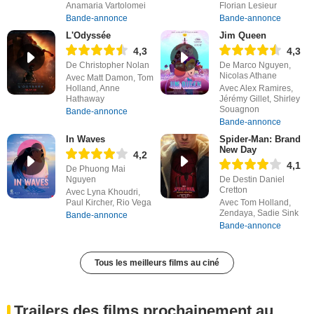
Anamaria Vartolomei
Florian Lesieur
Bande-annonce
Bande-annonce
L'Odyssée
Jim Queen
4,3
4,3
De Christopher Nolan
De Marco Nguyen,
Nicolas Athane
Avec Matt Damon, Tom
Holland, Anne
Avec Alex Ramires,
Hathaway
Jérémy Gillet, Shirley
Souagnon
Bande-annonce
Bande-annonce
In Waves
Spider-Man: Brand
New Day
4,2
4,1
De Phuong Mai
Nguyen
De Destin Daniel
Cretton
Avec Lyna Khoudri,
Paul Kircher, Rio Vega
Avec Tom Holland,
Zendaya, Sadie Sink
Bande-annonce
Bande-annonce
Tous les meilleurs films au ciné
Trailers des films prochainement au