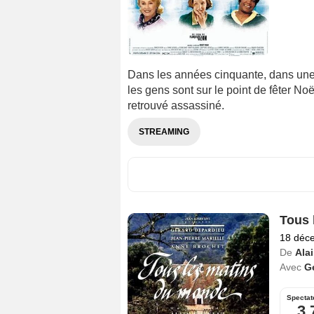
Dans les années cinquante, dans un
les gens sont sur le point de fêter No
retrouvé assassiné.
STREAMING
Tous 
18 déc
De
Ala
Avec
G
Spectat
3,