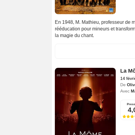
En 1948, M. Mathieu, professeur de mu
rééducation pour mineurs et transform
la magie du chant.
La M
14 févr
De
Oli
Avec
Ma
Pres
4,