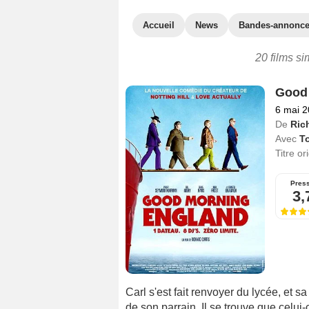
Accueil
News
Bandes-annonc
20 films si
Good
6 mai 
De
Ric
Avec
T
Titre or
Pres
3,
Carl s'est fait renvoyer du lycée, et sa
de son parrain. Il se trouve que celui-