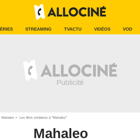
ÉRIES
STREAMING
TVACTU
VIDÉOS
VOD
Mahaleo
Les films similaires à "Mahaleo"
Mahaleo