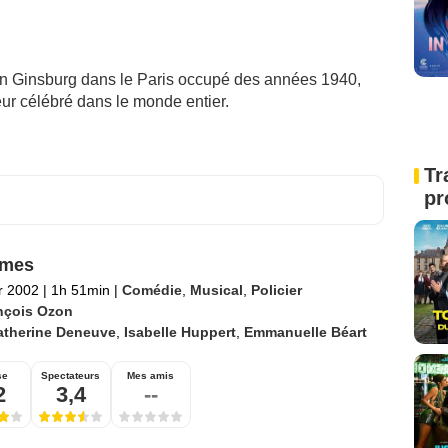
en Ginsburg dans le Paris occupé des années 1940,
ur célébré dans le monde entier.
Tr
pr
mmes
er 2002
|
1h 51min
|
Comédie
,
Musical
,
Policier
nçois Ozon
atherine Deneuve
,
Isabelle Huppert
,
Emmanuelle Béart
se
Spectateurs
Mes amis
2
3,4
--