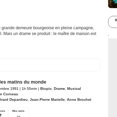
B
e grande demeure bourgeoise en pleine campagne,
ël. Mais un drame se produit : le maître de maison est
'
les matins du monde
embre 1991
|
1h 55min
|
Biopic
,
Drame
,
Musical
in Corneau
érard Depardieu
,
Jean-Pierre Marielle
,
Anne Brochet
eurs
Mes amis
7
--