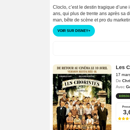
Cloclo, c’est le destin tragique d’un
ans, qui plus de trente ans après sa d
man, bête de scène et pro du marketin
VOIR SUR DISNEY
+
Les C
17 mar
De
Chr
Avec
G
Dè
Pres
3,