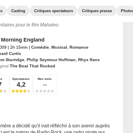
es
Casting
Critiques spectateurs
Critiques presse
Photo
milaires pour le film Mahaleo
 Morning England
2009
|
2h 15min
|
Comédie
,
Musical
,
Romance
hard Curtis
om Sturridge
,
Philip Seymour Hoffman
,
Rhys Ifans
iginal
The Boat That Rocked
se
Spectateurs
Mes amis
7
4,2
--
 mère a décidé qu'il irait réfléchir à son avenir auprès
ci est le patron de Radio Rock, une radio pirate qui