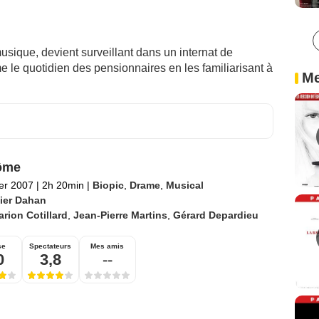
sique, devient surveillant dans un internat de
e le quotidien des pensionnaires en les familiarisant à
Me
ôme
ier 2007
|
2h 20min
|
Biopic
,
Drame
,
Musical
vier Dahan
rion Cotillard
,
Jean-Pierre Martins
,
Gérard Depardieu
se
Spectateurs
Mes amis
0
3,8
--