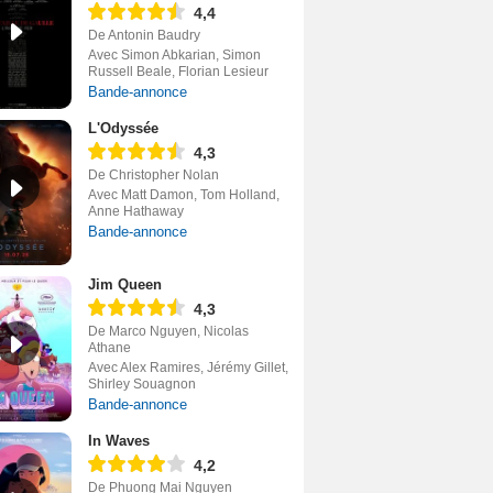
4,4
De Antonin Baudry
Avec Simon Abkarian, Simon
Russell Beale, Florian Lesieur
Bande-annonce
L'Odyssée
4,3
De Christopher Nolan
Avec Matt Damon, Tom Holland,
Anne Hathaway
Bande-annonce
Jim Queen
4,3
De Marco Nguyen, Nicolas
Athane
Avec Alex Ramires, Jérémy Gillet,
Shirley Souagnon
Bande-annonce
In Waves
4,2
De Phuong Mai Nguyen