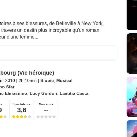
toires à ses blessures, de Belleville à New York,
A travers un destin plus incroyable qu'un roman,
eur d'une femme...
bourg (Vie héroïque)
ier 2010
|
2h 10min
|
Biopic
,
Musical
nn Sfar
ric Elmosnino
,
Lucy Gordon
,
Laetitia Casta
se
Spectateurs
Mes amis
9
3,6
--