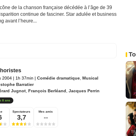
e icône de la chanson française décédée à l’âge de 39
isparition continue de fasciner. Star adulée et business
g avant l’heure...
To
horistes
s 2004
|
1h 37min
|
Comédie dramatique
,
Musical
istophe Barratier
érard Jugnot
,
François Berléand
,
Jacques Perrin
s 8 ans
se
Spectateurs
Mes amis
6
3,7
--