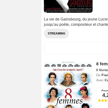
La vie de Gainsbourg, du jeune Luci
jusqu'au poète, compositeur et chante
STREAMING
8 fe
6 févri
De
Fra
Avec
C
Pres
4,