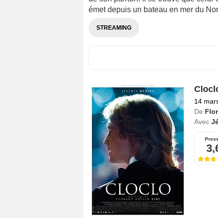
émet depuis un bateau en mer du Nord
STREAMING
Clocl
14 mar
De
Flor
Avec
Jé
Pres
3,