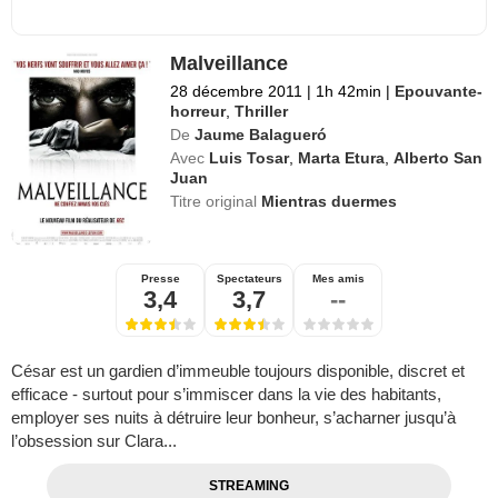
Malveillance
28 décembre 2011
|
1h 42min
|
Epouvante-
horreur
,
Thriller
De
Jaume Balagueró
Avec
Luis Tosar
,
Marta Etura
,
Alberto San
Juan
Titre original
Mientras duermes
Presse
Spectateurs
Mes amis
3,4
3,7
--
César est un gardien d’immeuble toujours disponible, discret et
efficace - surtout pour s’immiscer dans la vie des habitants,
employer ses nuits à détruire leur bonheur, s’acharner jusqu’à
l’obsession sur Clara...
STREAMING