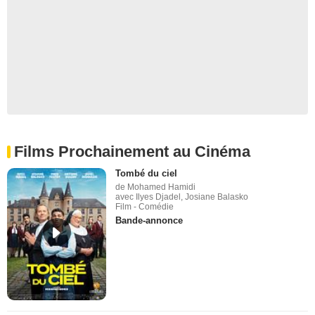
Films Prochainement au Cinéma
Tombé du ciel
de Mohamed Hamidi
avec Ilyes Djadel, Josiane Balasko
Film - Comédie
Bande-annonce