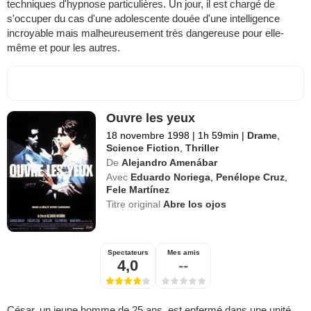
techniques d'hypnose particulières. Un jour, il est chargé de
s'occuper du cas d'une adolescente douée d'une intelligence
incroyable mais malheureusement très dangereuse pour elle-
même et pour les autres.
Ouvre les yeux
18 novembre 1998
|
1h 59min
|
Drame
,
Science Fiction
,
Thriller
De
Alejandro Amenábar
Avec
Eduardo Noriega
,
Penélope Cruz
,
Fele Martínez
Titre original
Abre los ojos
Spectateurs
Mes amis
4,0
--
César, un jeune homme de 25 ans, est enfermé dans une unité