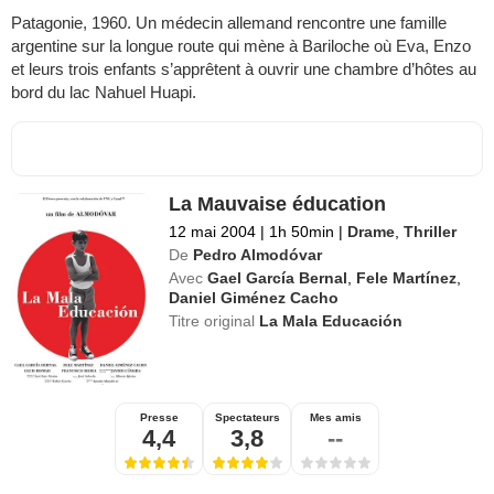
Patagonie, 1960. Un médecin allemand rencontre une famille
argentine sur la longue route qui mène à Bariloche où Eva, Enzo
et leurs trois enfants s’apprêtent à ouvrir une chambre d’hôtes au
bord du lac Nahuel Huapi.
La Mauvaise éducation
12 mai 2004
|
1h 50min
|
Drame
,
Thriller
De
Pedro Almodóvar
Avec
Gael García Bernal
,
Fele Martínez
,
Daniel Giménez Cacho
Titre original
La Mala Educación
Presse
Spectateurs
Mes amis
4,4
3,8
--