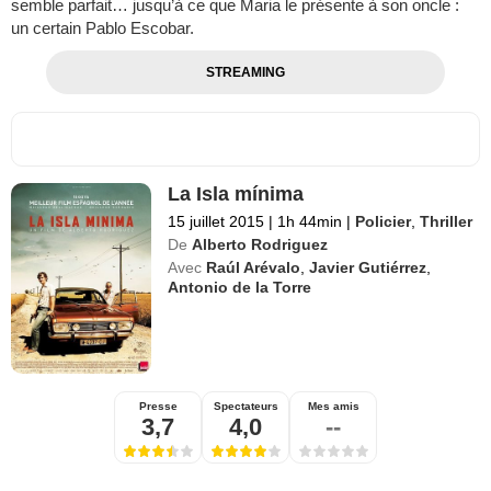
semble parfait… jusqu’à ce que Maria le présente à son oncle :
un certain Pablo Escobar.
STREAMING
La Isla mínima
15 juillet 2015
|
1h 44min
|
Policier
,
Thriller
De
Alberto Rodriguez
Avec
Raúl Arévalo
,
Javier Gutiérrez
,
Antonio de la Torre
Presse
Spectateurs
Mes amis
3,7
4,0
--