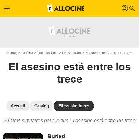
profil
menu
search
Accueil
Cinéma
Tous les films
Films Thriller
El asesino está entre los trece
Le
El asesino está entre los
trece
Accueil
Casting
Films similaires
20 films similaires pour le film El asesino está entre los trece
Buried