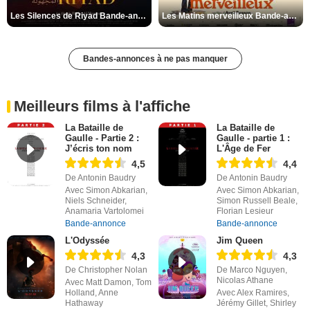
Les Silences de Riyad Bande-annonce VO STFR
Les Matins merveilleux Bande-annonce VF
Bandes-annonces à ne pas manquer
Meilleurs films à l'affiche
La Bataille de
La Bataille de
Gaulle - Partie 2 :
Gaulle - partie 1 :
J’écris ton nom
L'Âge de Fer
4,5
4,4
De Antonin Baudry
De Antonin Baudry
Avec Simon Abkarian,
Avec Simon Abkarian,
Niels Schneider,
Simon Russell Beale,
Anamaria Vartolomei
Florian Lesieur
Bande-annonce
Bande-annonce
L'Odyssée
Jim Queen
4,3
4,3
De Christopher Nolan
De Marco Nguyen,
Nicolas Athane
Avec Matt Damon, Tom
Holland, Anne
Avec Alex Ramires,
Hathaway
Jérémy Gillet, Shirley