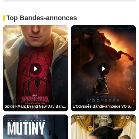
Top Bandes-annonces
Spider-Man: Brand New Day Bande-annonce VO STFR
L'Odyssée Bande-annonce VO STFR