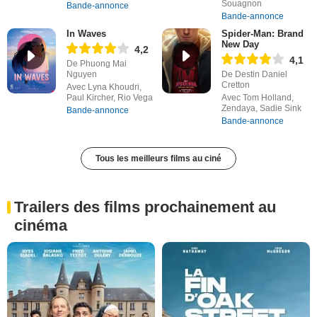
Souagnon
Bande-annonce
Bande-annonce
In Waves
Spider-Man: Brand
New Day
4,2
4,1
De Phuong Mai
Nguyen
De Destin Daniel
Cretton
Avec Lyna Khoudri,
Paul Kircher, Rio Vega
Avec Tom Holland,
Zendaya, Sadie Sink
Bande-annonce
Bande-annonce
Tous les meilleurs films au ciné
Trailers des films prochainement au
cinéma