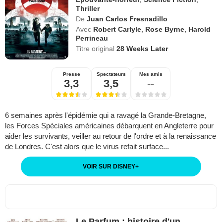
Thriller
De
Juan Carlos Fresnadillo
Avec
Robert Carlyle
,
Rose Byrne
,
Harold
Perrineau
Titre original
28 Weeks Later
Presse
Spectateurs
Mes amis
3,3
3,5
--
6 semaines après l'épidémie qui a ravagé la Grande-Bretagne,
les Forces Spéciales américaines débarquent en Angleterre pour
aider les survivants, veiller au retour de l'ordre et à la renaissance
de Londres. C'est alors que le virus refait surface...
VOIR SUR DISNEY
+
Le Parfum : histoire d'un