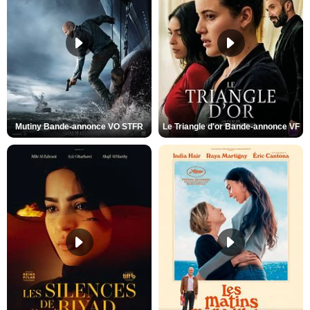
Mutiny Bande-annonce VO STFR
Le Triangle d'or Bande-annonce VF